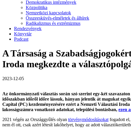
Demokratikus intézmények
Közpolitika
Nemzetközi kapcsolatok
Összeesküvés-elméletek és álhírek
Radikalizmus és extrémizmus
Rendezvények
Könyvtár
Podcast
A Társaság a Szabadságjogokért é
Iroda megkezdte a választópolg
2023-12-05
Az önkormányzati választás során szó szerint egy-két szavazaton i
időszakban időről időre lássuk, hányan jelentik át magukat egyik 
Capital (PC) kezdeményezésére ezért a Nemzeti Választási Iro
lakosságszámra vonatkozó adatokat, települési bontásban,
ezen a
2021 végén az Országgyűlés olyan
törvénymódosításokat
fogadott el,
nem él ott, csak azért létesít lakóhelyet, hogy az adott választókerül