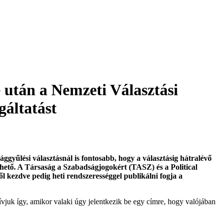
e után a Nemzeti Választási
gáltatást
ággyűlési választásnál is fontosabb, hogy a választásig hátralévő
ezhető. A Társaság a Szabadságjogokért (TASZ) és a Political
ől kezdve pedig heti rendszerességgel publikálni fogja a
hívjuk így, amikor valaki úgy jelentkezik be egy címre, hogy valójában