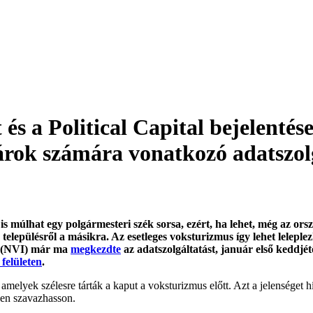
s a Political Capital bejelentés
árok számára vonatkozó adatszol
s múlhat egy polgármesteri szék sorsa, ezért, ha lehet, még az orsz
településről a másikra. Az esetleges voksturizmus így lehet lelepl
da (NVI) már ma
megkezdte
az adatszolgáltatást, január első keddjét
 felületen
.
 amelyek szélesre tárták a kaput a voksturizmus előtt. Azt a jelenséget 
etben szavazhasson.