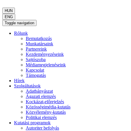
HUN
ENG
Toggle navigation
Rólunk
Bemutatkozás
Munkatársaink
Partnereink
Kezdeményezéseink
Sajtószoba
Médiamegjelenéseink
Kapcsolat
Támogatás
Hírek
Szolgáltatások
Adatbányászat
Ágazati elemzés
Kockázat-előrejelzés
Közösségimédia-kutatás
Közvélemény-kutatás
Politikai elemzés
Kutatási programok
Autoriter befolyás