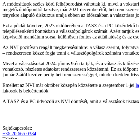
A módosítások széles körű felháborodást váltottak ki, mivel a vokstu
megelőző időponttól kezdve, már 2021 decemberétől, heti rendszeresség
tényekre alapuló diskurzus uralja ebben az időszakban a választásra j
Ezt a példát követve, 2023 októberében a TASZ és a PC közérdekű beje
településenkénti bontásban a választópolgárok számát. Azért tartjuk e
képviselői mandátum sorsa, különösen fontos az átláthatóság és az 
Az NVI pozitívan reagált megkeresésünkre: a válasz szerint, folytatva 
– rendszeresen közzé fogja tenni a választópolgárok számára vonatko
Mivel a választásokat 2024. június 9-én tartják, és a választás kitűz
vonatkozó, részletes adatokat rendszeresen közzétenni. Ez az időpont
január 2-ától kezdve pedig heti rendszerességgel, minden kedden fris
Emellett az NVI már október közepén közzétette a szeptember 1-jei
l
lakosok is beleértendők.
A TASZ és a PC üdvözöli az NVI döntését, amit a választások tisztasá
Sajtókapcsolat:
+36 20 665 0384