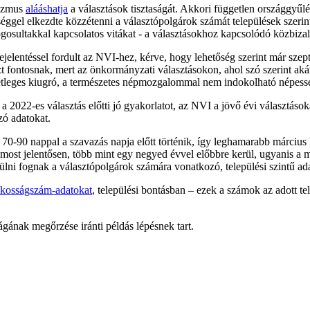
rizmus
alááshatja
a választások tisztaságát. Akkori független országgyűlé
gel elkezdte közzétenni a választópolgárok számát települések szerinti
ogosultakkal kapcsolatos vitákat - a választásokhoz kapcsolódó közbizal
lentéssel fordult az NVI-hez, kérve, hogy lehetőség szerint már szept
zt fontosnak, mert az önkormányzati választásokon, ahol szó szerint ak
esetleges kiugró, a természetes népmozgalommal nem indokolható népe
a 2022-es választás előtti jó gyakorlatot, az NVI a jövő évi választások
zó adatokat.
ése 70-90 nappal a szavazás napja előtt történik, így leghamarabb márci
 most jelentősen, több mint egy negyed évvel előbbre kerül, ugyanis a
sülni fognak a választópolgárok számára vonatkozó, települési szintű a
akosságszám-adatokat
, települési bontásban – ezek a számok az adott tel
gának megőrzése iránti példás lépésnek tart.