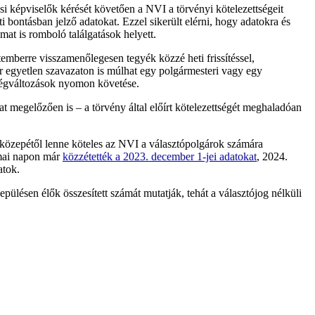
si képviselők kérését követően a NVI a törvényi kötelezettségeit
 bontásban jelző adatokat. Ezzel sikerült elérni, hogy adatokra és
mat is romboló találgatások helyett.
emberre visszamenőlegesen tegyék közzé heti frissítéssel,
ár egyetlen szavazaton is múlhat egy polgármesteri vagy egy
sségváltozások nyomon követése.
at megelőzően is – a törvény által előírt kötelezettségét meghaladóan
us közepétől lenne köteles az NVI a választópolgárok számára
 mai napon már
közzétették a 2023. december 1-jei adatokat
, 2024.
datok.
epülésen élők összesített számát mutatják, tehát a választójog nélküli