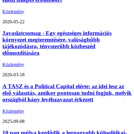
Közlemény
2026-05-22
Javaslatcsomag - Egy egészséges információs
környezet megteremtésére, valósághűbb
tájékozódásra, tényszerűbb közbeszéd
előmozdítására
Közlemény
2026-03-18
A TASZ és a Political Capital elérte: az idei lesz az
első választás, amikor pontosan tudni fogjuk, melyik
országból hány levélszavazat érkezett
Közlemény
2025-09-08
10 nap múlva kezdődik a legnagyobb külpolitikai-