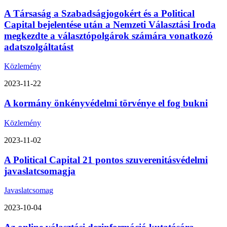
A Társaság a Szabadságjogokért és a Political
Capital bejelentése után a Nemzeti Választási Iroda
megkezdte a választópolgárok számára vonatkozó
adatszolgáltatást
Közlemény
2023-11-22
A kormány önkényvédelmi törvénye el fog bukni
Közlemény
2023-11-02
A Political Capital 21 pontos szuverenitásvédelmi
javaslatcsomagja
Javaslatcsomag
2023-10-04