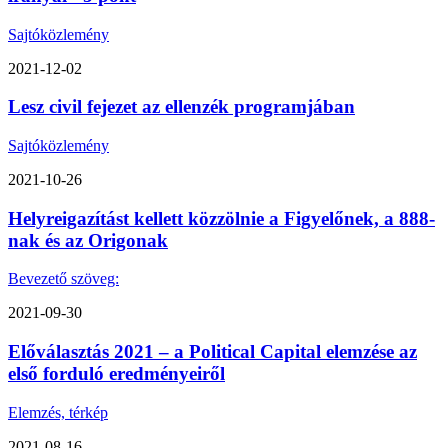
Sajtóközlemény
2021-12-02
Lesz civil fejezet az ellenzék programjában
Sajtóközlemény
2021-10-26
Helyreigazítást kellett közzölnie a Figyelőnek, a 888-
nak és az Origonak
Bevezető szöveg:
2021-09-30
Előválasztás 2021 – a Political Capital elemzése az
első forduló eredményeiről
Elemzés, térkép
2021-08-16