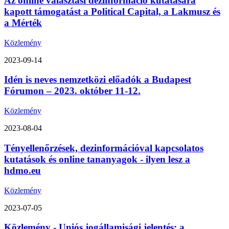
Az online választási dezinformáció kutatására
kapott támogatást a Political Capital, a Lakmusz és
a Mérték
Közlemény
2023-09-14
Idén is neves nemzetközi előadók a Budapest
Fórumon – 2023. október 11-12.
Közlemény
2023-08-04
Tényellenőrzések, dezinformációval kapcsolatos
kutatások és online tananyagok - ilyen lesz a
hdmo.eu
Közlemény
2023-07-05
Közlemény - Uniós jogállamisági jelentés: a