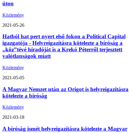
úton
Közlemény
2021-05-26
Hatból hat pert nyert első fokon a Political Capital
igazgatója - Helyreigazításra kötelezte a bíróság a
„köz”tévé híradóját is a Krekó Péterről terjesztett
valótlanságok miatt
Közlemény
2021-05-05
A Magyar Nemzet után az Origot is helyreigazításra
kötelezte a bíróság
Közlemény
2021-03-18
A bíróság ismét helyreigazításra kötelezte a Magyar