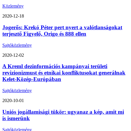
Közlemény
2020-12-18
Jogerős: Krekó Péter pert nyert a valótlanságokat
terjesztő Figyelő, Origo és 888 ellen
Sajtóközlemény
2020-12-02
A Kreml dezinformációs kampányai területi
revizionizmust és etnikai konfliktusokat generálnak
Kelet-Közép-Európában
Sajtóközlemény
2020-10-01
Uniós jogállamisági tükör: ugyanaz a kép, amit mi
is ismerünk
Sajtóközlemény