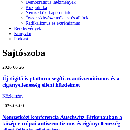
Demokratikus intézmények
Közpolitika
Nemzetközi kapcsolatok
Összeesküvés-elméletek és álhírek
Radikalizmus és extrémizmus
Rendezvények
Könyvtár
Podcast
Sajtószoba
2026-06-26
Új digitális platform segíti az antiszemitizmus és a
cigányellenesség elleni küzdelmet
Közlemény
2026-06-09
Nemzetközi konferencia Auschwitz-Birkenauban a
közép-európai antiszemitizmus és cigányellenesség
elleni fellépés erősítéséért