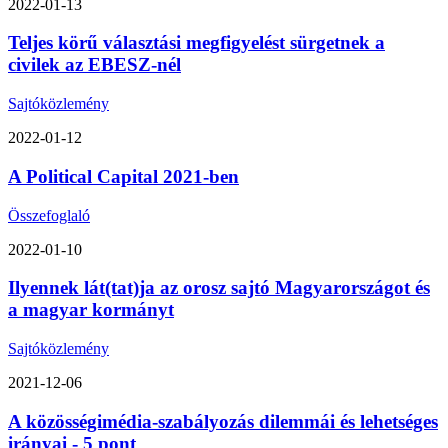
2022-01-13
Teljes körű választási megfigyelést sürgetnek a
civilek az EBESZ-nél
Sajtóközlemény
2022-01-12
A Political Capital 2021-ben
Összefoglaló
2022-01-10
Ilyennek lát(tat)ja az orosz sajtó Magyarországot és
a magyar kormányt
Sajtóközlemény
2021-12-06
A közösségimédia-szabályozás dilemmái és lehetséges
irányai - 5 pont