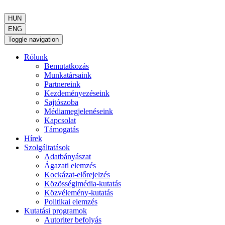
HUN
ENG
Toggle navigation
Rólunk
Bemutatkozás
Munkatársaink
Partnereink
Kezdeményezéseink
Sajtószoba
Médiamegjelenéseink
Kapcsolat
Támogatás
Hírek
Szolgáltatások
Adatbányászat
Ágazati elemzés
Kockázat-előrejelzés
Közösségimédia-kutatás
Közvélemény-kutatás
Politikai elemzés
Kutatási programok
Autoriter befolyás