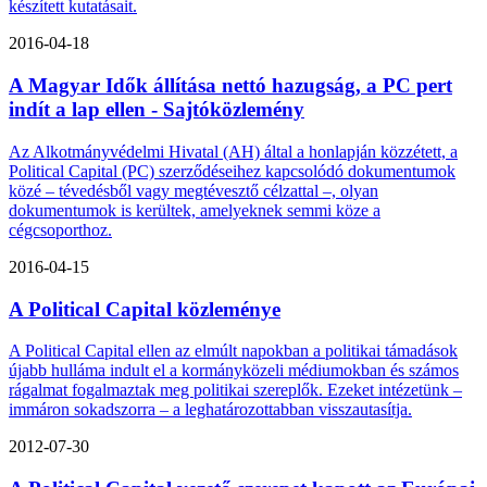
készített kutatásait.
2016-04-18
A Magyar Idők állítása nettó hazugság, a PC pert
indít a lap ellen - Sajtóközlemény
Az Alkotmányvédelmi Hivatal (AH) által a honlapján közzétett, a
Political Capital (PC) szerződéseihez kapcsolódó dokumentumok
közé – tévedésből vagy megtévesztő célzattal –, olyan
dokumentumok is kerültek, amelyeknek semmi köze a
cégcsoporthoz.
2016-04-15
A Political Capital közleménye
A Political Capital ellen az elmúlt napokban a politikai támadások
újabb hulláma indult el a kormányközeli médiumokban és számos
rágalmat fogalmaztak meg politikai szereplők. Ezeket intézetünk –
immáron sokadszorra – a leghatározottabban visszautasítja.
2012-07-30