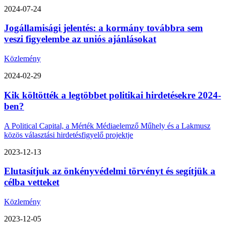
2024-07-24
Jogállamisági jelentés: a kormány továbbra sem
veszi figyelembe az uniós ajánlásokat
Közlemény
2024-02-29
Kik költötték a legtöbbet politikai hirdetésekre 2024-
ben?
A Political Capital, a Mérték Médiaelemző Műhely és a Lakmusz
közös választási hirdetésfigyelő projektje
2023-12-13
Elutasítjuk az önkényvédelmi törvényt és segítjük a
célba vetteket
Közlemény
2023-12-05