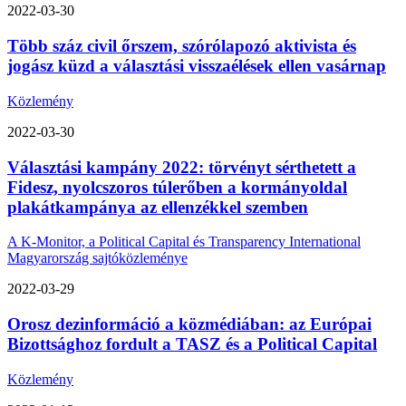
2022-03-30
Több száz civil őrszem, szórólapozó aktivista és
jogász küzd a választási visszaélések ellen vasárnap
Közlemény
2022-03-30
Választási kampány 2022: törvényt sérthetett a
Fidesz, nyolcszoros túlerőben a kormányoldal
plakátkampánya az ellenzékkel szemben
A K-Monitor, a Political Capital és Transparency International
Magyarország sajtóközleménye
2022-03-29
Orosz dezinformáció a közmédiában: az Európai
Bizottsághoz fordult a TASZ és a Political Capital
Közlemény