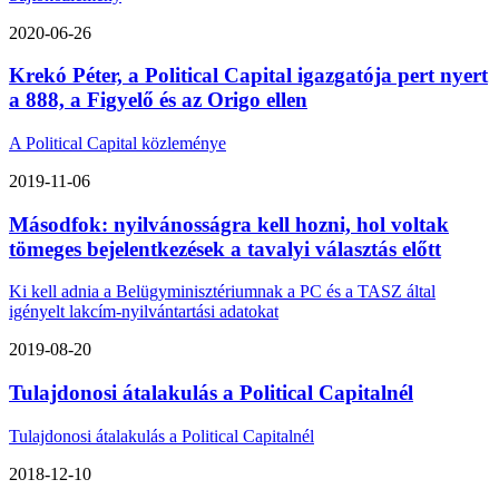
2020-06-26
Krekó Péter, a Political Capital igazgatója pert nyert
a 888, a Figyelő és az Origo ellen
A Political Capital közleménye
2019-11-06
Másodfok: nyilvánosságra kell hozni, hol voltak
tömeges bejelentkezések a tavalyi választás előtt
Ki kell adnia a Belügyminisztériumnak a PC és a TASZ által
igényelt lakcím-nyilvántartási adatokat
2019-08-20
Tulajdonosi átalakulás a Political Capitalnél
Tulajdonosi átalakulás a Political Capitalnél
2018-12-10