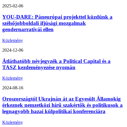
2025-02-06
YOU-DARE: Páneurópai projekttel küzdünk a
szélsőjobboldali ifjúsági mozgalmak
gendernarratívái ellen
Közlemény
2024-12-06
Átláthatóbb névjegyzék a Political Capital és a
TASZ kezdeményezése nyomán
Közlemény
2024-08-16
Oroszországtól Ukrajnán át az Egyesült Államokig
érkeznek nemzetközi hírű szakértők és politikusok a
legnagyobb hazai külpolitikai konferenciára
Közlemény