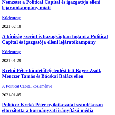
Nemzetet a Political Capital és igazgatója elleni
lejáratókampány miatt
Közlemény
2021-02-18
A bíróság szerint is hazugságban fogant a Political
Capital és igazgatója elleni lejáratókampány
Közlemény
2021-01-29
Krekó Péter büntetőfeljelentést tett Bayer Zsolt,
Menczer Tamás és Bácskai Balázs ellen
A Political Capital közleménye
2021-01-05
Politico: Krekó Péter nyilatkozatát szándékosan
eltorzította a kormányzati irányítású média