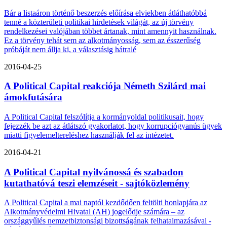
Bár a listaáron történő beszerzés előírása elviekben átláthatóbbá
tenné a közterületi politikai hirdetések világát, az új törvény
rendelkezései valójában többet ártanak, mint amennyit használnak.
Ez a törvény tehát sem az alkotmányosság, sem az ésszerűség
próbáját nem állja ki, a választásig hátralé
2016-04-25
A Political Capital reakciója Németh Szilárd mai
ámokfutására
A Political Capital felszólítja a kormányoldal politikusait, hogy
fejezzék be azt az átlátszó gyakorlatot, hogy korrupciógyanús ügyek
miatti figyelemeltereléshez használják fel az intézetet.
2016-04-21
A Political Capital nyilvánossá és szabadon
kutathatóvá teszi elemzéseit - sajtóközlemény
A Political Capital a mai naptól kezdődően feltölti honlapjára az
Alkotmányvédelmi Hivatal (AH) jogelődje számára – az
országgyűlés nemzetbiztonsági bizottságának felhatalmazásával -