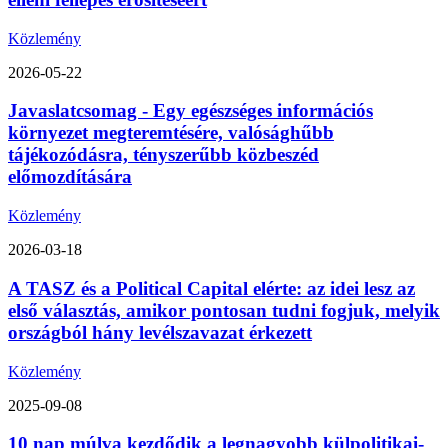
Közlemény
2026-05-22
Javaslatcsomag - Egy egészséges információs
környezet megteremtésére, valósághűbb
tájékozódásra, tényszerűbb közbeszéd
előmozdítására
Közlemény
2026-03-18
A TASZ és a Political Capital elérte: az idei lesz az
első választás, amikor pontosan tudni fogjuk, melyik
országból hány levélszavazat érkezett
Közlemény
2025-09-08
10 nap múlva kezdődik a legnagyobb külpolitikai-