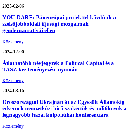
2025-02-06
YOU-DARE: Páneurópai projekttel küzdünk a
szélsőjobboldali ifjúsági mozgalmak
gendernarratívái ellen
Közlemény
2024-12-06
Átláthatóbb névjegyzék a Political Capital és a
TASZ kezdeményezése nyomán
Közlemény
2024-08-16
Oroszországtól Ukrajnán át az Egyesült Államokig
érkeznek nemzetközi hírű szakértők és politikusok a
legnagyobb hazai külpolitikai konferenciára
Közlemény