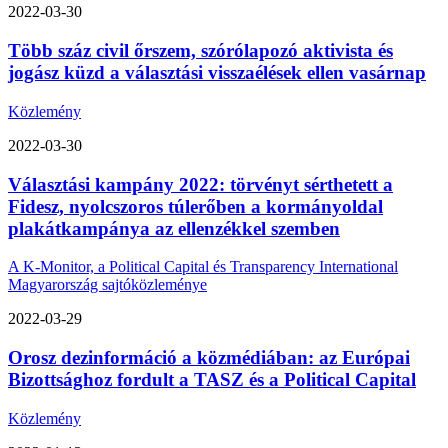
2022-03-30
Több száz civil őrszem, szórólapozó aktivista és
jogász küzd a választási visszaélések ellen vasárnap
Közlemény
2022-03-30
Választási kampány 2022: törvényt sérthetett a
Fidesz, nyolcszoros túlerőben a kormányoldal
plakátkampánya az ellenzékkel szemben
A K-Monitor, a Political Capital és Transparency International
Magyarország sajtóközleménye
2022-03-29
Orosz dezinformáció a közmédiában: az Európai
Bizottsághoz fordult a TASZ és a Political Capital
Közlemény