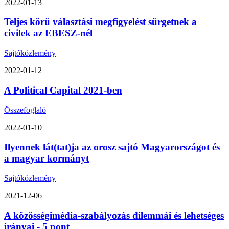
2022-01-13
Teljes körű választási megfigyelést sürgetnek a
civilek az EBESZ-nél
Sajtóközlemény
2022-01-12
A Political Capital 2021-ben
Összefoglaló
2022-01-10
Ilyennek lát(tat)ja az orosz sajtó Magyarországot és
a magyar kormányt
Sajtóközlemény
2021-12-06
A közösségimédia-szabályozás dilemmái és lehetséges
irányai - 5 pont