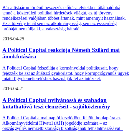
Bár a listaáron történő beszerzés előírása elviekben átláthatóbbá
tenné a közterületi politikai hirdetések világát, az új törvény
rendelkezései valójában többet ártanak, mint amennyit használnak.
Ez a törvény tehát sem az alkotmányosság, sem az ésszerűség
próbáját nem állja ki, a választásig hátralé
2016-04-25
A Political Capital reakciója Németh Szilárd mai
ámokfutására
A Political Capital felszólítja a kormányoldal politikusait, hogy
fejezzék be azt az átlátszó gyakorlatot, hogy korrupciógyanús ügyek
miatti figyelemeltereléshez használják fel az intézetet.
2016-04-21
A Political Capital nyilvánossá és szabadon
kutathatóvá teszi elemzéseit - sajtóközlemény
A Political Capital a mai naptól kezdődően feltölti honlapjára az
Alkotmányvédelmi Hivatal (AH) jogelődje számára – az
országgyűlés nemzetbiztonsági bizottságának felhatalmazásával -