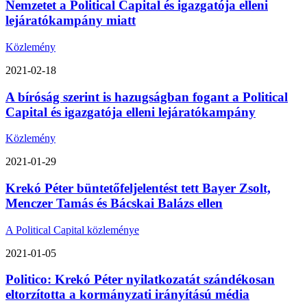
Nemzetet a Political Capital és igazgatója elleni
lejáratókampány miatt
Közlemény
2021-02-18
A bíróság szerint is hazugságban fogant a Political
Capital és igazgatója elleni lejáratókampány
Közlemény
2021-01-29
Krekó Péter büntetőfeljelentést tett Bayer Zsolt,
Menczer Tamás és Bácskai Balázs ellen
A Political Capital közleménye
2021-01-05
Politico: Krekó Péter nyilatkozatát szándékosan
eltorzította a kormányzati irányítású média