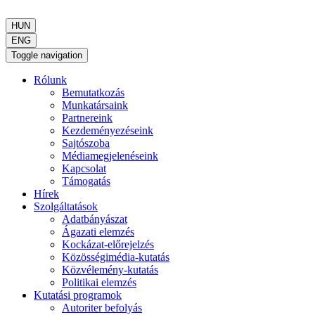
HUN
ENG
Toggle navigation
Rólunk
Bemutatkozás
Munkatársaink
Partnereink
Kezdeményezéseink
Sajtószoba
Médiamegjelenéseink
Kapcsolat
Támogatás
Hírek
Szolgáltatások
Adatbányászat
Ágazati elemzés
Kockázat-előrejelzés
Közösségimédia-kutatás
Közvélemény-kutatás
Politikai elemzés
Kutatási programok
Autoriter befolyás