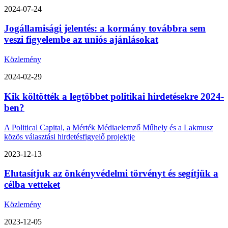
2024-07-24
Jogállamisági jelentés: a kormány továbbra sem
veszi figyelembe az uniós ajánlásokat
Közlemény
2024-02-29
Kik költötték a legtöbbet politikai hirdetésekre 2024-
ben?
A Political Capital, a Mérték Médiaelemző Műhely és a Lakmusz
közös választási hirdetésfigyelő projektje
2023-12-13
Elutasítjuk az önkényvédelmi törvényt és segítjük a
célba vetteket
Közlemény
2023-12-05