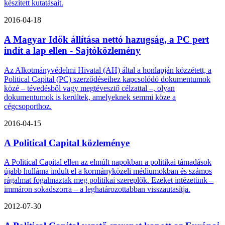
készített kutatásait.
2016-04-18
A Magyar Idők állítása nettó hazugság, a PC pert
indít a lap ellen - Sajtóközlemény
Az Alkotmányvédelmi Hivatal (AH) által a honlapján közzétett, a
Political Capital (PC) szerződéseihez kapcsolódó dokumentumok
közé – tévedésből vagy megtévesztő célzattal –, olyan
dokumentumok is kerültek, amelyeknek semmi köze a
cégcsoporthoz.
2016-04-15
A Political Capital közleménye
A Political Capital ellen az elmúlt napokban a politikai támadások
újabb hulláma indult el a kormányközeli médiumokban és számos
rágalmat fogalmaztak meg politikai szereplők. Ezeket intézetünk –
immáron sokadszorra – a leghatározottabban visszautasítja.
2012-07-30