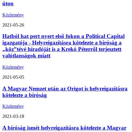
úton
Közlemény
2021-05-26
Hatból hat pert nyert első fokon a Political Capital
igazgatója - Helyreigazításra kötelezte a bíróság a
„köz”tévé híradóját is a Krekó Péterről terjesztett
valótlanságok miatt
Közlemény
2021-05-05
A Magyar Nemzet után az Origot is helyreigazításra
kötelezte a bíróság
Közlemény
2021-03-18
A bíróság ismét helyreigazításra kötelezte a Magyar