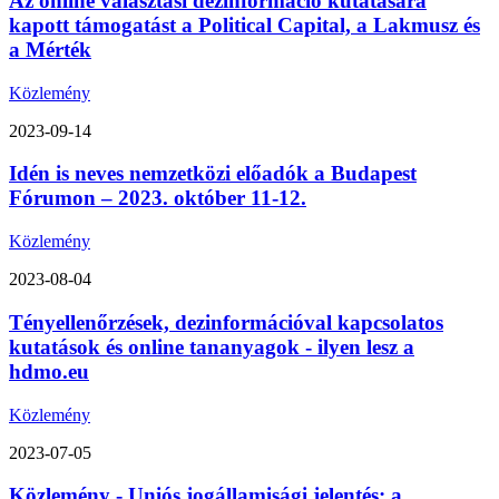
Az online választási dezinformáció kutatására
kapott támogatást a Political Capital, a Lakmusz és
a Mérték
Közlemény
2023-09-14
Idén is neves nemzetközi előadók a Budapest
Fórumon – 2023. október 11-12.
Közlemény
2023-08-04
Tényellenőrzések, dezinformációval kapcsolatos
kutatások és online tananyagok - ilyen lesz a
hdmo.eu
Közlemény
2023-07-05
Közlemény - Uniós jogállamisági jelentés: a