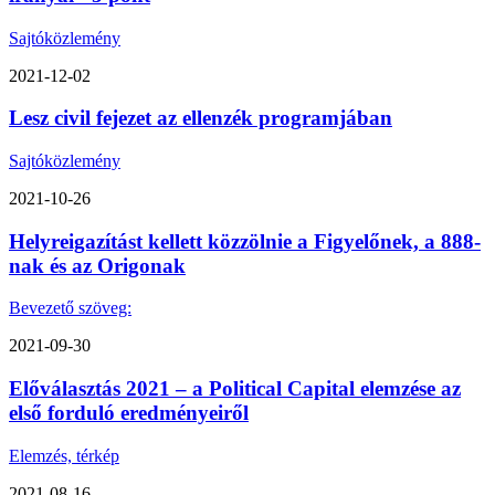
Sajtóközlemény
2021-12-02
Lesz civil fejezet az ellenzék programjában
Sajtóközlemény
2021-10-26
Helyreigazítást kellett közzölnie a Figyelőnek, a 888-
nak és az Origonak
Bevezető szöveg:
2021-09-30
Előválasztás 2021 – a Political Capital elemzése az
első forduló eredményeiről
Elemzés, térkép
2021-08-16