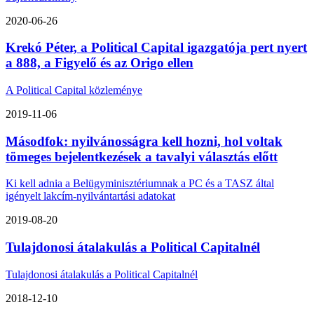
2020-06-26
Krekó Péter, a Political Capital igazgatója pert nyert
a 888, a Figyelő és az Origo ellen
A Political Capital közleménye
2019-11-06
Másodfok: nyilvánosságra kell hozni, hol voltak
tömeges bejelentkezések a tavalyi választás előtt
Ki kell adnia a Belügyminisztériumnak a PC és a TASZ által
igényelt lakcím-nyilvántartási adatokat
2019-08-20
Tulajdonosi átalakulás a Political Capitalnél
Tulajdonosi átalakulás a Political Capitalnél
2018-12-10