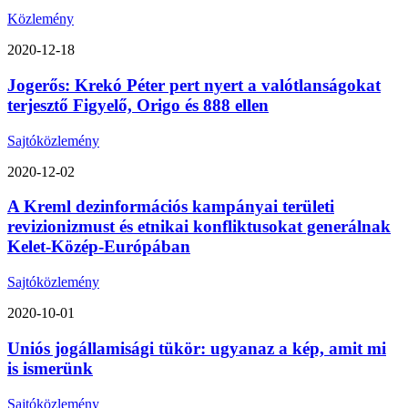
Közlemény
2020-12-18
Jogerős: Krekó Péter pert nyert a valótlanságokat
terjesztő Figyelő, Origo és 888 ellen
Sajtóközlemény
2020-12-02
A Kreml dezinformációs kampányai területi
revizionizmust és etnikai konfliktusokat generálnak
Kelet-Közép-Európában
Sajtóközlemény
2020-10-01
Uniós jogállamisági tükör: ugyanaz a kép, amit mi
is ismerünk
Sajtóközlemény