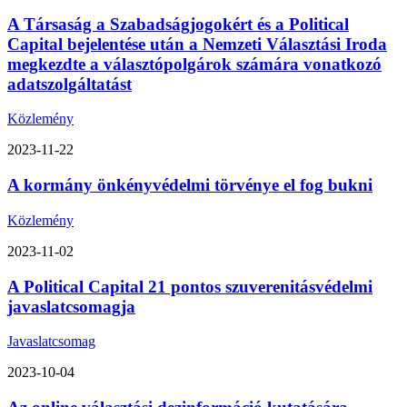
A Társaság a Szabadságjogokért és a Political
Capital bejelentése után a Nemzeti Választási Iroda
megkezdte a választópolgárok számára vonatkozó
adatszolgáltatást
Közlemény
2023-11-22
A kormány önkényvédelmi törvénye el fog bukni
Közlemény
2023-11-02
A Political Capital 21 pontos szuverenitásvédelmi
javaslatcsomagja
Javaslatcsomag
2023-10-04