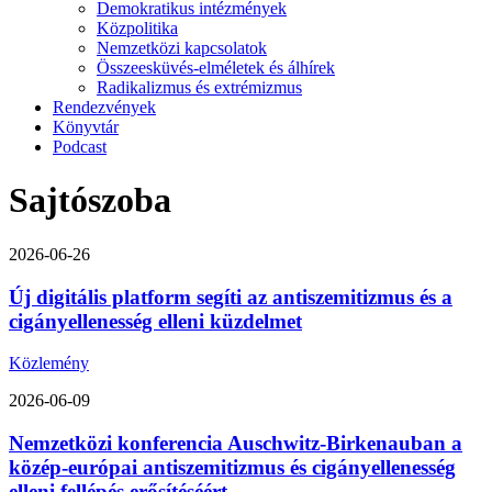
Demokratikus intézmények
Közpolitika
Nemzetközi kapcsolatok
Összeesküvés-elméletek és álhírek
Radikalizmus és extrémizmus
Rendezvények
Könyvtár
Podcast
Sajtószoba
2026-06-26
Új digitális platform segíti az antiszemitizmus és a
cigányellenesség elleni küzdelmet
Közlemény
2026-06-09
Nemzetközi konferencia Auschwitz-Birkenauban a
közép-európai antiszemitizmus és cigányellenesség
elleni fellépés erősítéséért