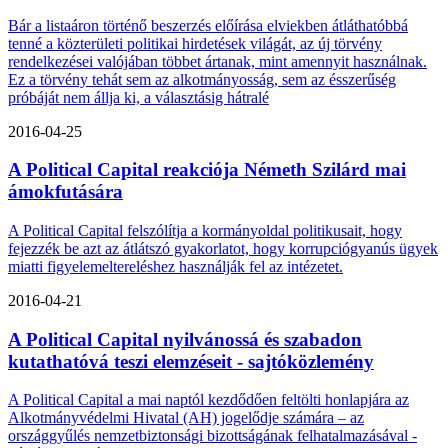
Bár a listaáron történő beszerzés előírása elviekben átláthatóbbá
tenné a közterületi politikai hirdetések világát, az új törvény
rendelkezései valójában többet ártanak, mint amennyit használnak.
Ez a törvény tehát sem az alkotmányosság, sem az ésszerűség
próbáját nem állja ki, a választásig hátralé
2016-04-25
A Political Capital reakciója Németh Szilárd mai
ámokfutására
A Political Capital felszólítja a kormányoldal politikusait, hogy
fejezzék be azt az átlátszó gyakorlatot, hogy korrupciógyanús ügyek
miatti figyelemeltereléshez használják fel az intézetet.
2016-04-21
A Political Capital nyilvánossá és szabadon
kutathatóvá teszi elemzéseit - sajtóközlemény
A Political Capital a mai naptól kezdődően feltölti honlapjára az
Alkotmányvédelmi Hivatal (AH) jogelődje számára – az
országgyűlés nemzetbiztonsági bizottságának felhatalmazásával -