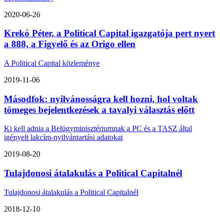
2020-06-26
Krekó Péter, a Political Capital igazgatója pert nyert
a 888, a Figyelő és az Origo ellen
A Political Capital közleménye
2019-11-06
Másodfok: nyilvánosságra kell hozni, hol voltak
tömeges bejelentkezések a tavalyi választás előtt
Ki kell adnia a Belügyminisztériumnak a PC és a TASZ által
igényelt lakcím-nyilvántartási adatokat
2019-08-20
Tulajdonosi átalakulás a Political Capitalnél
Tulajdonosi átalakulás a Political Capitalnél
2018-12-10