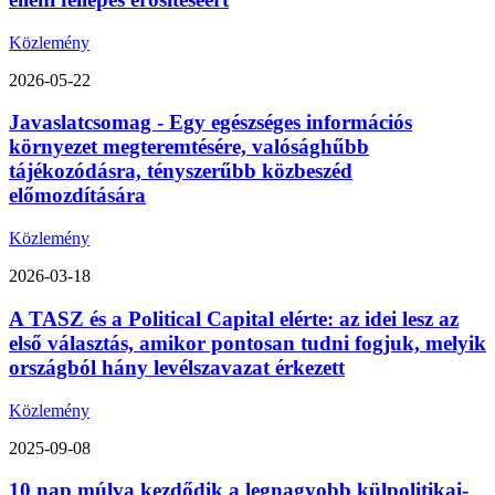
Közlemény
2026-05-22
Javaslatcsomag - Egy egészséges információs
környezet megteremtésére, valósághűbb
tájékozódásra, tényszerűbb közbeszéd
előmozdítására
Közlemény
2026-03-18
A TASZ és a Political Capital elérte: az idei lesz az
első választás, amikor pontosan tudni fogjuk, melyik
országból hány levélszavazat érkezett
Közlemény
2025-09-08
10 nap múlva kezdődik a legnagyobb külpolitikai-