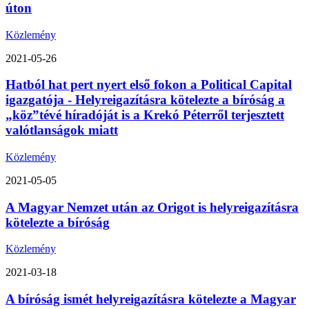
úton
Közlemény
2021-05-26
Hatból hat pert nyert első fokon a Political Capital
igazgatója - Helyreigazításra kötelezte a bíróság a
„köz”tévé híradóját is a Krekó Péterről terjesztett
valótlanságok miatt
Közlemény
2021-05-05
A Magyar Nemzet után az Origot is helyreigazításra
kötelezte a bíróság
Közlemény
2021-03-18
A bíróság ismét helyreigazításra kötelezte a Magyar