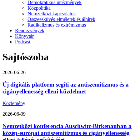
Demokratikus intézmények
Közpolitika
Nemzetközi kapcsolatok
Összeesküvés-elméletek és álhírek
Radikalizmus és extrémizmus
Rendezvények
Könyvtár
Podcast
Sajtószoba
2026-06-26
Új digitális platform segíti az antiszemitizmus és a
cigányellenesség elleni küzdelmet
Közlemény
2026-06-09
Nemzetközi konferencia Auschwitz-Birkenauban a
közép-európai antiszemitizmus és cigányellenesség
elleni fellépés erősítéséért