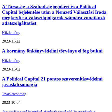
A Társaság a Szabadságjogokért és a Political
Capital bejelentése után a Nemzeti Választási Iroda
megkezdte a választópolgárok számára vonatkozó
adatszolgáltatást
Közlemény
2023-11-22
A kormány önkényvédelmi törvénye el fog bukni
Közlemény
2023-11-02
A Political Capital 21 pontos szuverenitásvédelmi
javaslatcsomagja
Javaslatcsomag
2023-10-04