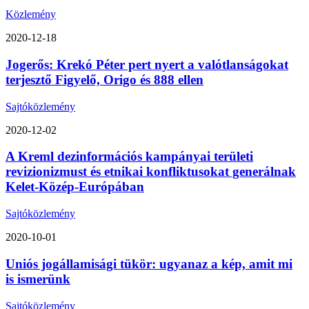
Közlemény
2020-12-18
Jogerős: Krekó Péter pert nyert a valótlanságokat
terjesztő Figyelő, Origo és 888 ellen
Sajtóközlemény
2020-12-02
A Kreml dezinformációs kampányai területi
revizionizmust és etnikai konfliktusokat generálnak
Kelet-Közép-Európában
Sajtóközlemény
2020-10-01
Uniós jogállamisági tükör: ugyanaz a kép, amit mi
is ismerünk
Sajtóközlemény