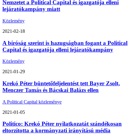
Nemzetet a Political Capital és igazgatója elleni
lejáratókampány miatt
Közlemény
2021-02-18
A bíróság szerint is hazugságban fogant a Political
Capital és igazgatója elleni lejáratókampány
Közlemény
2021-01-29
Krekó Péter büntetőfeljelentést tett Bayer Zsolt,
Menczer Tamás és Bácskai Balázs ellen
A Political Capital közleménye
2021-01-05
Politico: Krekó Péter nyilatkozatát szándékosan
eltorzította a kormányzati irányítású média