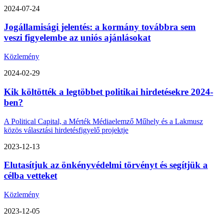
2024-07-24
Jogállamisági jelentés: a kormány továbbra sem
veszi figyelembe az uniós ajánlásokat
Közlemény
2024-02-29
Kik költötték a legtöbbet politikai hirdetésekre 2024-
ben?
A Political Capital, a Mérték Médiaelemző Műhely és a Lakmusz
közös választási hirdetésfigyelő projektje
2023-12-13
Elutasítjuk az önkényvédelmi törvényt és segítjük a
célba vetteket
Közlemény
2023-12-05