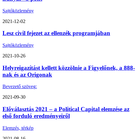
Sajtóközlemény
2021-12-02
Lesz civil fejezet az ellenzék programjában
Sajtóközlemény
2021-10-26
Helyreigazítást kellett közzölnie a Figyelőnek, a 888-
nak és az Origonak
Bevezető szöveg:
2021-09-30
Előválasztás 2021 – a Political Capital elemzése az
első forduló eredményeiről
Elemzés, térkép
2021-08-16