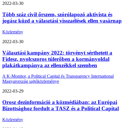
2022-03-30
Több száz civil őrszem, szórólapozó aktivista és
jogász küzd a választási visszaélések ellen vasárnap
Közlemény
2022-03-30
Választási kampány 2022: törvényt sérthetett a
Fidesz, nyolcszoros túlerőben a kormányoldal
plakátkampánya az ellenzékkel szemben
A K-Monitor, a Political Capital és Transparency International
Magyarország sajtóközleménye
2022-03-29
Orosz dezinformáció a közmédiában: az Európai
Bizottsághoz fordult a TASZ és a Political Capital
Közlemény