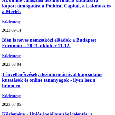
Az online választási dezinformáció kutatására
kapott támogatást a Political Capital, a Lakmusz és
a Mérték
Közlemény
2023-09-14
Idén is neves nemzetközi előadók a Budapest
Fórumon – 2023. október 11-12.
Közlemény
2023-08-04
Tényellenőrzések, dezinformációval kapcsolatos
kutatások és online tananyagok - ilyen lesz a
hdmo.eu
Közlemény
2023-07-05
Közlemény - Uniós jogállamisági jelentés: a