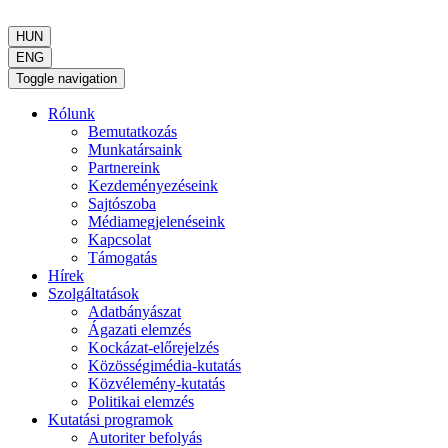
HUN
ENG
Toggle navigation
Rólunk
Bemutatkozás
Munkatársaink
Partnereink
Kezdeményezéseink
Sajtószoba
Médiamegjelenéseink
Kapcsolat
Támogatás
Hírek
Szolgáltatások
Adatbányászat
Ágazati elemzés
Kockázat-előrejelzés
Közösségimédia-kutatás
Közvélemény-kutatás
Politikai elemzés
Kutatási programok
Autoriter befolyás