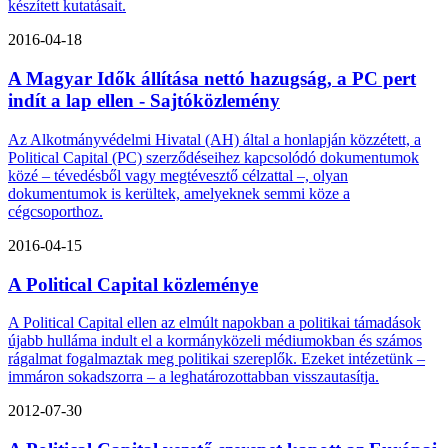
készített kutatásait.
2016-04-18
A Magyar Idők állítása nettó hazugság, a PC pert
indít a lap ellen - Sajtóközlemény
Az Alkotmányvédelmi Hivatal (AH) által a honlapján közzétett, a
Political Capital (PC) szerződéseihez kapcsolódó dokumentumok
közé – tévedésből vagy megtévesztő célzattal –, olyan
dokumentumok is kerültek, amelyeknek semmi köze a
cégcsoporthoz.
2016-04-15
A Political Capital közleménye
A Political Capital ellen az elmúlt napokban a politikai támadások
újabb hulláma indult el a kormányközeli médiumokban és számos
rágalmat fogalmaztak meg politikai szereplők. Ezeket intézetünk –
immáron sokadszorra – a leghatározottabban visszautasítja.
2012-07-30