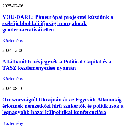
2025-02-06
YOU-DARE: Páneurópai projekttel küzdünk a
szélsőjobboldali ifjúsági mozgalmak
gendernarratívái ellen
Közlemény
2024-12-06
Átláthatóbb névjegyzék a Political Capital és a
TASZ kezdeményezése nyomán
Közlemény
2024-08-16
Oroszországtól Ukrajnán át az Egyesült Államokig
érkeznek nemzetközi hírű szakértők és politikusok a
legnagyobb hazai külpolitikai konferenciára
Közlemény