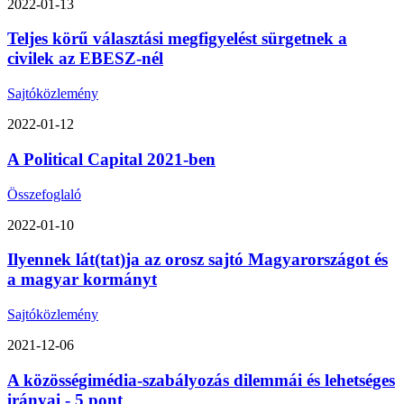
2022-01-13
Teljes körű választási megfigyelést sürgetnek a
civilek az EBESZ-nél
Sajtóközlemény
2022-01-12
A Political Capital 2021-ben
Összefoglaló
2022-01-10
Ilyennek lát(tat)ja az orosz sajtó Magyarországot és
a magyar kormányt
Sajtóközlemény
2021-12-06
A közösségimédia-szabályozás dilemmái és lehetséges
irányai - 5 pont