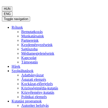
HUN
ENG
Toggle navigation
Rólunk
Bemutatkozás
Munkatársaink
Partnereink
Kezdeményezéseink
Sajtószoba
Médiamegjelenéseink
Kapcsolat
Támogatás
Hírek
Szolgáltatások
Adatbányászat
Ágazati elemzés
Kockázat-előrejelzés
Közösségimédia-kutatás
Közvélemény-kutatás
Politikai elemzés
Kutatási programok
Autoriter befolyás