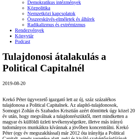
Demokratikus intézmények
Közpolitika
Nemzetközi kapcsolatok
Összeesküvés-elméletek és álhírek
Radikalizmus és extrémizmus
Rendezvények
Könyvtár
Podcast
Tulajdonosi átalakulás a
Political Capitalnél
2019-08-20
Krekó Péter ügyvezető igazgató lett az új, száz százalékos
tulajdonosa a Political Capitalnek. Az alapító-tulajdonosok,
Somogyi Zoltán és Szabados Krisztián azért döntöttek úgy közel 20
év után, hogy megválnak a tulajdonrészüktől, mert mindketten a
magyar és külföldi üzleti tevékenységeikre, illetve más irányú
tudományos munkáikra kívánnak a jövőben koncentrálni. Krekó
Péter (egy év megszakítással) már 2012 óta irányítja a Political
Capitalt, amely vezetése alatt, neki és kiváló szakértőgárdájának