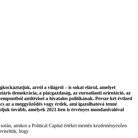
ockáztatjuk, arról a világról – is sokat elárul, amelyet
áris demokrácia, a piacgazdaság, az euroatlanti orientáció, az
pontból antitézisei a hivatalos politikának. Persze két évtized
incs az a meggyőződés vagy érdek, ami igazolhatóvá tenné
ndoljuk tovább, amelyek 2021-ben is érvényes mondanivalóval
 során, amikor a Political Capital értékei mentén kezdeményezően
épviseltük, hogy