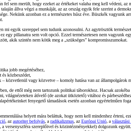
án fel sem merült, hogy ezeket az értékeket valaha meg kell védeni, a
k talaján állva végzi a munkáját, az az ország egyik fele szerint a dem
llensége. Nekünk azonban ez a természetes húsz éve. Büszkék vagyunk arr
t.
 mi egyik szereppel sem tudunk azonosulni. Az agytrösztök természet
 egy pillanatra sem volt opció. Ezzel természetesen nem vagyunk egyedü
ött, akik szintén nem kötik meg a „szükséges” kompromisszumokat.
litika jobb megértéséhez,
t és közbeszédet,
k – közvetlenül vagy közvetve – komoly hatása van az állampolgárok m
érben, de ettől még nem tartozunk politikai táborokhoz. Hacsak azokéba 
 világnézeteken átívelő (de azokat ütköztető) vitához és párbeszédhez
alapértékeinket fenyegető támadások esetén azonban egyértelműen fog
mmentálása helyett mára beláttuk, hogy nem kell mindenhez érteni, ezé
ció
, az
autoriter befolyás
, a
radikalizmus
, az
Európai Unió
, a
választási
, a versenyszféra szereplőivel és közintézményekkel) dolgozunk együtt