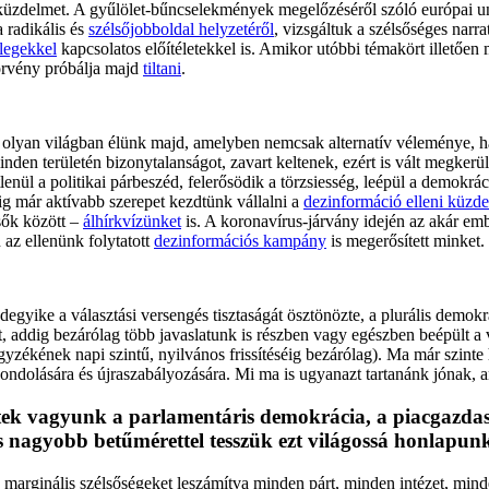
 küzdelmet. A gyűlölet-bűncselekmények megelőzéséről szóló európai u
 radikális és
szélsőjobboldal helyzetéről
, vizsgáltuk a szélsőséges narra
legekkel
kapcsolatos előítéletekkel is. Amikor utóbbi témakört illetően
örvény próbálja majd
tiltani
.
lyan világban élünk majd, amelyben nemcsak alternatív véleménye, han
den területén bizonytalanságot, zavart keltenek, ezért is vált megker
etlenül a politikai párbeszéd, felerősödik a törzsiesség, leépül a demok
ig már aktívabb szerepet kezdtünk vállalni a
dezinformáció elleni küzd
lsők között –
álhírkvízünket
is. A koronavírus-járvány idején az akár em
az ellenünk folytatott
dezinformációs kampány
is megerősített minket.
egyike a választási versengés tisztaságát ösztönözte, a plurális demokrá
 addig bezárólag több javaslatunk is részben vagy egészben beépült a 
zékének napi szintű, nyilvános frissítéséig bezárólag). Ma már szinte 
ndolására és újraszabályozására. Mi ma is ugyanazt tartanánk jónak,
ttek vagyunk a parlamentáris demokrácia, a piacgazdasá
s nagyobb betűmérettel tesszük ezt világossá honlapu
a marginális szélsőségeket leszámítva minden párt, minden intézet, mi