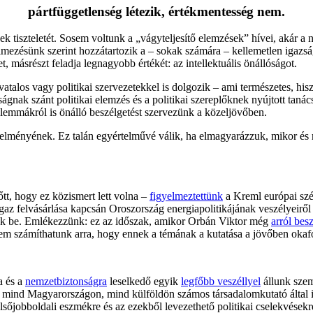
pártfüggetlenség létezik, értékmentesség nem.
nyek tiszteletét. Sosem voltunk a „vágyteljesítő elemzések” hívei, akár
elmezésünk szerint hozzátartozik a – sokak számára – kellemetlen igazsá
 másrészt feladja legnagyobb értékét: az intellektuális önállóságot.
hivatalos vagy politikai szervezetekkel is dolgozik – ami természetes, h
ságnak szánt politikai elemzés és a politikai szereplőknek nyújtott taná
ilemmákról is önálló beszélgetést szervezünk a közeljövőben.
ményének. Ez talán egyértelművé válik, ha elmagyarázzuk, mikor és mié
tt, hogy ez közismert lett volna –
figyelmeztettünk
a Kreml európai szé
az felvásárlása kapcsán Oroszország energiapolitikájának veszélyeiről 
ttuk be. Emlékezzünk: ez az időszak, amikor Orbán Viktor még
arról besz
nem számíthatunk arra, hogy ennek a témának a kutatása a jövőben okaf
a és a
nemzetbiztonságra
leselkedő egyik
legfőbb veszéllyel
állunk szem
a mind Magyarországon, mind külföldön számos társadalomkutató által 
lsőjobboldali eszmékre és az ezekből levezethető politikai cselekvése