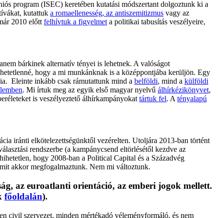
niós program (ISEC) keretében kutatási módszertant dolgoztunk ki a
tívákat, kutattuk
a romaellenesség, az antiszemitizmus
vagy az
 már 2010 előtt
felhívtuk a figyelmet
a politikai tabusítás veszélyeire,
em bárkinek alternatív tényei is lehetnek. A valóságot
ülhetetlenné, hogy a mi munkánknak is a középpontjába kerüljön. Egy
rácia. Eleinte inkább csak rámutattunk mind a
belföldi
, mind a
külföldi
elemben
. Mi írtuk meg az egyik első magyar nyelvű
álhírkézikönyvet
,
beréleteket is veszélyeztető álhírkampányokat
tártuk fel
. A
tényalapú
cia iránti elkötelezettségünktől vezérelten. Utoljára 2013-ban történt
választási rendszerbe (a kampánycsend eltörlésétől kezdve az
hihetetlen, hogy 2008-ban a Political Capital és a Századvég
 amit akkor megfogalmaztunk. Nem mi változtunk.
g, az euroatlanti orientáció, az emberi jogok mellett.
nk
főoldalán
).
nden civil szervezet, minden mértékadó véleményformáló, és nem