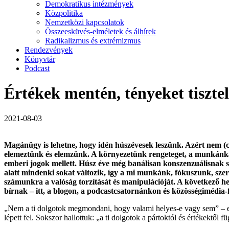
Demokratikus intézmények
Közpolitika
Nemzetközi kapcsolatok
Összeesküvés-elméletek és álhírek
Radikalizmus és extrémizmus
Rendezvények
Könyvtár
Podcast
Értékek mentén, tényeket tisztelv
2021-08-03
Magánügy is lehetne, hogy idén húszévesek leszünk. Azért nem (cs
elemeztünk és elemzünk. A környezetünk rengeteget, a munkánkat 
emberi jogok mellett. Húsz éve még banálisan konszenzuálisnak s
alatt mindenki sokat változik, így a mi munkánk, fókuszunk, szer
számunkra a valóság torzítását és manipulációját. A következő he
bírnak – itt, a blogon, a podcastcsatornánkon és közösségimédia-f
„Nem a ti dolgotok megmondani, hogy valami helyes-e vagy sem” – eme
lépett fel. Sokszor hallottuk: „a ti dolgotok a pártoktól és értékektől