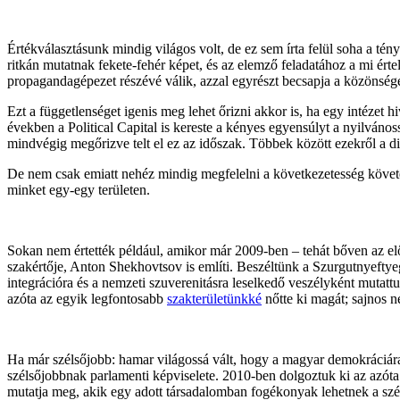
Értékválasztásunk mindig világos volt, de ez sem írta felül soha a té
ritkán mutatnak fekete-fehér képet, és az elemző feladatához a mi ért
propagandagépezet részévé válik, azzal egyrészt becsapja a közönséget,
Ezt a függetlenséget igenis meg lehet őrizni akkor is, ha egy intézet 
években a Political Capital is kereste a kényes egyensúlyt a nyilvános
mindvégig megőrizve telt el ez az időszak. Többek között ezekről a d
De nem csak emiatt nehéz mindig megfelelni a következetesség követel
minket egy-egy területen.
Sokan nem értették például, amikor már 2009-ben – tehát bőven az elő
szakértője, Anton Shekhovtsov is említi. Beszéltünk a Szurgutnyeftyeg
integrációra és a nemzeti szuverenitásra leselkedő veszélyként muta
azóta az egyik legfontosabb
szakterületünkké
nőtte ki magát; sajnos 
Ha már szélsőjobb: hamar világossá vált, hogy a magyar demokráciár
szélsőjobbnak parlamenti képviselete. 2010-ben dolgoztuk ki az azót
mutatja meg, akik egy adott társadalomban fogékonyak lehetnek a szé