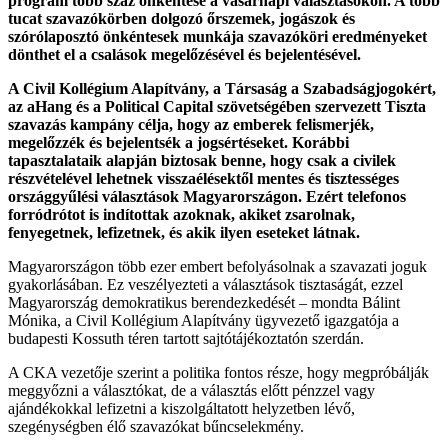
program több száz önkéntese a vasárnapi választásokon. A több
tucat szavazókörben dolgozó őrszemek, jogászok és
szórólaposztó önkéntesek munkája szavazóköri eredményeket
dönthet el a csalások megelőzésével és bejelentésével.
A Civil Kollégium Alapítvány, a Társaság a Szabadságjogokért,
az aHang és a Political Capital szövetségében szervezett Tiszta
szavazás kampány célja, hogy az emberek felismerjék,
megelőzzék és bejelentsék a jogsértéseket. Korábbi
tapasztalataik alapján biztosak benne, hogy csak a civilek
részvételével lehetnek visszaélésektől mentes és tisztességes
országgyűlési választások Magyarországon. Ezért telefonos
forródrótot is indítottak azoknak, akiket zsarolnak,
fenyegetnek, lefizetnek, és akik ilyen eseteket látnak.
Magyarországon több ezer embert befolyásolnak a szavazati joguk
gyakorlásában. Ez veszélyezteti a választások tisztaságát, ezzel
Magyarország demokratikus berendezkedését – mondta Bálint
Mónika, a Civil Kollégium Alapítvány ügyvezető igazgatója a
budapesti Kossuth téren tartott sajtótájékoztatón szerdán.
A CKA vezetője szerint a politika fontos része, hogy megpróbálják
meggyőzni a választókat, de a választás előtt pénzzel vagy
ajándékokkal lefizetni a kiszolgáltatott helyzetben lévő,
szegénységben élő szavazókat bűncselekmény.