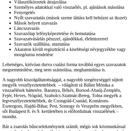
Választókörzetek átrajzolása
Személyes adatokkal való visszaélés, pl. ajánlások másolása
Fenyegetés
Nyílt szavaztatás (mások szeme láttára kell behúzni az ikszet)
Mások helyett szavazás
Láncszavazás
Szavazólap lefényképeztetése és bemutatása
Szavazatvásárlás pénzzel, ajándékkal, élelmiszerrel
Szavazók szállítása, utaztatása
Akaraton kívüli regisztráció a kisebbségi névjegyzékbe vagy
mozgóurna rendelése
Lehetséges, kirívóan durva csalási forma továbbá egyes szavazatok
megsemmisítése, meg nem számolása, meghamisítása is.
A nagyobb kiszolgáltatottsággal, a nagyobb szegénységgel sújtott
megyék veszélyeztetettebbek – világított rá Bálint Mónika a
visszaélések hátterére. Baranya, Békés, Borsod-Abaúj-Zemplén,
Fejér, Heves, Nógrád, Szabolcs-Szatmár-Bereg, Tolna megyék a
legveszélyeztetettebbek, de Csongrád-Csanád, Komárom-
Esztergom, Hajdú-Bihar, Pest, Somogy és Veszprém megyékben,
sőt Budapest 8. és 9. kerületében is előfordulnak visszaélések –
mondta.
Bár a zsarolás bűncselekménynek számít, mégis sok közmunkással