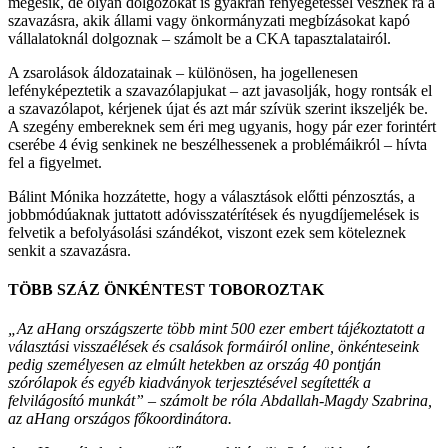
megesik, de olyan dolgozókat is gyakran fenyegetéssel vesznek rá a
szavazásra, akik állami vagy önkormányzati megbízásokat kapó
vállalatoknál dolgoznak – számolt be a CKA tapasztalatairól.
A zsarolások áldozatainak – különösen, ha jogellenesen
lefényképeztetik a szavazólapjukat – azt javasolják, hogy rontsák el
a szavazólapot, kérjenek újat és azt már szívük szerint ikszeljék be.
A szegény embereknek sem éri meg ugyanis, hogy pár ezer forintért
cserébe 4 évig senkinek ne beszélhessenek a problémáikról – hívta
fel a figyelmet.
Bálint Mónika hozzátette, hogy a választások előtti pénzosztás, a
jobbmódúaknak juttatott adóvisszatérítések és nyugdíjemelések is
felvetik a befolyásolási szándékot, viszont ezek sem köteleznek
senkit a szavazásra.
TÖBB SZÁZ ÖNKÉNTEST TOBOROZTAK
„Az
aHang
országszerte több mint 500 ezer embert tájékoztatott a
választási visszaélések és csalások formáiról online, önkénteseink
pedig személyesen az elmúlt hetekben az ország 40 pontján
szórólapok és egyéb kiadványok terjesztésével segítették a
felvilágosító munkát” – számolt be róla Abdallah-Magdy Szabrina,
az aHang országos főkoordinátora.