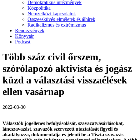
Demokratikus intézmények
Közpolitika
Nemzetközi kapcsolatok
Összeesküvés-elméletek és álhírek
Radikalizmus és extrémizmus
Rendezvények
Könyvtár
Podcast
Több száz civil őrszem,
szórólapozó aktivista és jogász
küzd a választási visszaélések
ellen vasárnap
2022-03-30
Választók jogellenes befolyásolását, szavazatvásárlásokat,
láncszavazást, szavazók szervezett utaztatását figyeli és
akadályozza, dokumentálja és jelenti be a Tiszta szavazás