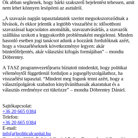
Ők abban segítenek, hogy bárki szakszerű bejelentést tehessen, amit
nem lehet könnyen lesöpörni az asztalról.
„A szavazás napján tapasztalataink szerint megsokszorozódnak a
hívások, és ekkor jelentik a legtöbb visszaélést is: idősotthoni
szavazással kapcsolatos anomáliák, szavazatvásárlás, a szavazók
szállítása szokott a leggyakoribb problémaként megjelenni. Minden
hasonló esetben jogi tanácsot adunk a hozzánk fordulóknak azért,
hogy a visszaéléseknek következménye legyen: akár
büntetőfeljentés, akár választási kifogás formájában” – mondta
Döbrentey.
A TASZ programvezetőjearra bíztatott mindenkit, hogy politikai
véleménytől függetlenül forduljon a jogsegélyszolgálathoz, ha
visszaélést tapasztal. “Mindent meg fogunk tenni azért, hogy a
választópolgárok szabadon kinyilváníthassák akaratukat és a
választás eredménye ezt tükrözze” – mondta Döbrentey Dániel.
Sajtókapcsolat:
+36 20 665 0384
Telefon:
+36 20 665 0384
E-mail:
info[at]politicalcapital.hu