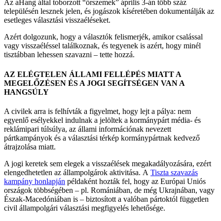
Az aHang által toborzott “őrszemek” április 3-án több száz
településén lesznek jelen, és jogászok kíséretében dokumentálják az
esetleges választási visszaéléseket.
Azért dolgozunk, hogy a választók felismerjék, amikor csalással
vagy visszaéléssel találkoznak, és tegyenek is azért, hogy minél
tisztábban lehessen szavazni – tette hozzá.
AZ ELÉGTELEN ÁLLAMI FELLÉPÉS MIATT A
MEGELŐZÉSEN ÉS A JOGI SEGÍTSÉGEN VAN A
HANGSÚLY
A civilek arra is felhívták a figyelmet, hogy lejt a pálya: nem
egyenlő esélyekkel indulnak a jelöltek a kormánypárt média- és
reklámipari túlsúlya, az állami információnak nevezett
pártkampányok és a választási térkép kormánypártnak kedvező
átrajzolása miatt.
A jogi keretek sem elegek a visszaélések megakadályozására, ezért
elengedhetetlen az állampolgárok aktivitása. A
Tiszta szavazás
kampány honlapján
példaként hozták fel, hogy az Európai Uniós
országok többségében – pl. Romániában, de még Ukrajnában, vagy
Észak-Macedóniában is – biztosított a valóban pártoktól független
civil állampolgári választási megfigyelés lehetősége.