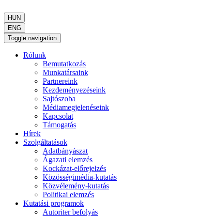
HUN
ENG
Toggle navigation
Rólunk
Bemutatkozás
Munkatársaink
Partnereink
Kezdeményezéseink
Sajtószoba
Médiamegjelenéseink
Kapcsolat
Támogatás
Hírek
Szolgáltatások
Adatbányászat
Ágazati elemzés
Kockázat-előrejelzés
Közösségimédia-kutatás
Közvélemény-kutatás
Politikai elemzés
Kutatási programok
Autoriter befolyás