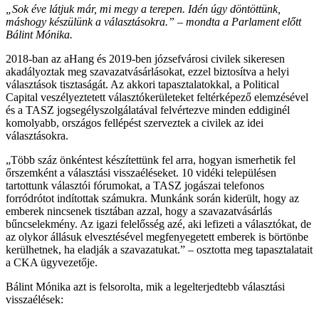
„Sok éve látjuk már, mi megy a terepen. Idén úgy döntöttünk,
máshogy készülünk a választásokra.” – mondta a Parlament előtt
Bálint Mónika.
2018-ban az aHang és 2019-ben józsefvárosi civilek sikeresen
akadályoztak meg szavazatvásárlásokat, ezzel biztosítva a helyi
választások tisztaságát. Az akkori tapasztalatokkal, a Political
Capital veszélyeztetett választókerületeket feltérképező elemzésével
és a TASZ jogsegélyszolgálatával felvértezve minden eddiginél
komolyabb, országos fellépést szerveztek a civilek az idei
választásokra.
„Több száz önkéntest készítettünk fel arra, hogyan ismerhetik fel
őrszemként a választási visszaéléseket. 10 vidéki településen
tartottunk választói fórumokat, a TASZ jogászai telefonos
forródrótot indítottak számukra. Munkánk során kiderült, hogy az
emberek nincsenek tisztában azzal, hogy a szavazatvásárlás
bűncselekmény. Az igazi felelősség azé, aki lefizeti a választókat, de
az olykor állásuk elvesztésével megfenyegetett emberek is börtönbe
kerülhetnek, ha eladják a szavazatukat.” – osztotta meg tapasztalatait
a CKA ügyvezetője.
Bálint Mónika azt is felsorolta, mik a legelterjedtebb választási
visszaélések: