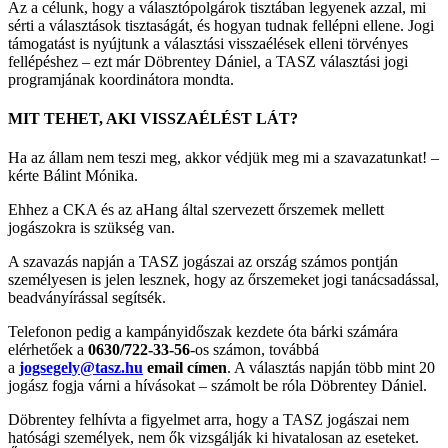
Az a célunk, hogy a választópolgárok tisztában legyenek azzal, mi
sérti a választások tisztaságát, és hogyan tudnak fellépni ellene. Jogi
támogatást is nyújtunk a választási visszaélések elleni törvényes
fellépéshez – ezt már Döbrentey Dániel, a TASZ választási jogi
programjának koordinátora mondta.
MIT TEHET, AKI VISSZAÉLÉST LÁT?
Ha az állam nem teszi meg, akkor védjük meg mi a szavazatunkat! –
kérte Bálint Mónika.
Ehhez a CKA és az aHang által szervezett őrszemek mellett
jogászokra is szükség van.
A szavazás napján a TASZ jogászai az ország számos pontján
személyesen is jelen lesznek, hogy az őrszemeket jogi tanácsadással,
beadványírással segítsék.
Telefonon pedig a kampányidőszak kezdete óta bárki számára
elérhetőek a
0630/722-33-56
-os számon, továbbá
a
jogsegely@tasz.hu
email címen
. A választás napján több mint 20
jogász fogja várni a hívásokat – számolt be róla Döbrentey Dániel.
Döbrentey felhívta a figyelmet arra, hogy a TASZ jogászai nem
hatósági személyek, nem ők vizsgálják ki hivatalosan az eseteket.