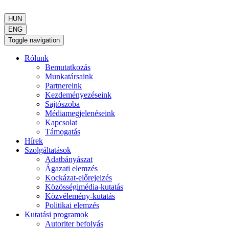
HUN
ENG
Toggle navigation
Rólunk
Bemutatkozás
Munkatársaink
Partnereink
Kezdeményezéseink
Sajtószoba
Médiamegjelenéseink
Kapcsolat
Támogatás
Hírek
Szolgáltatások
Adatbányászat
Ágazati elemzés
Kockázat-előrejelzés
Közösségimédia-kutatás
Közvélemény-kutatás
Politikai elemzés
Kutatási programok
Autoriter befolyás