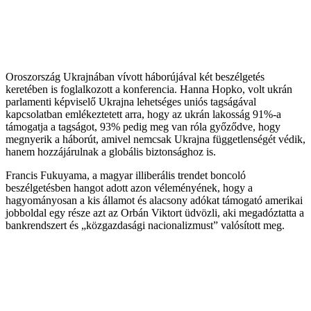
Oroszország Ukrajnában vívott háborújával két beszélgetés
keretében is foglalkozott a konferencia. Hanna Hopko, volt ukrán
parlamenti képviselő Ukrajna lehetséges uniós tagságával
kapcsolatban emlékeztetett arra, hogy az ukrán lakosság 91%-a
támogatja a tagságot, 93% pedig meg van róla győződve, hogy
megnyerik a háborút, amivel nemcsak Ukrajna függetlenségét védik,
hanem hozzájárulnak a globális biztonsághoz is.
Francis Fukuyama, a magyar illiberális trendet boncoló
beszélgetésben hangot adott azon véleményének, hogy a
hagyományosan a kis államot és alacsony adókat támogató amerikai
jobboldal egy része azt az Orbán Viktort üdvözli, aki megadóztatta a
bankrendszert és „közgazdasági nacionalizmust” valósított meg.