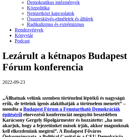
Demokratikus intézmények
Közpolitika
Nemzetközi kapcsolatok
Összeesküvés-elméletek és álhírek
Radikalizmus és extrémizmus
Rendezvények
Könyvtár
Podcast
Lezárult a kétnapos Budapest
Fórum konferencia
2022-09-23
„Állhatnak velünk szemben történelmi léptékű és nagyságú
erők, de tetteink igenis alakíthatják a történelem menetét” –
mondta
a
Budapest Fórum a Fenntartható Demokráciák
építéséről
elnevezésű konferenciát megnyitó beszédében
Karácsony Gergely főpolgármester és hozzátette: „
ha nem
akarjuk, hogy a fejezetünket mások írják, akkor magunknak
kell elkezdenünk megírni”.
A Budapest Főváros
Önkormányzata, a Political Capital és a CEU Demokrácia