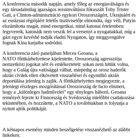
A konferencia második napján, amely főleg az energiaválságra és
egy társadalmilag igazságos rezsimváltásra fókuszált Toby Trister
Gati, a Clinton-adminisztráció egykori Oroszországért, Ukrajnáért és
az eurázsiai régiójáért felelős tisztiviselője elmondta, úgy véli, Putyin
elszámította magát, mind energetikai, mind katonai értelemben:
fegyvereik, katonáik nem veszik fel a versenyt a nyugatiakkal, míg a
gázt egyre kevésbé tudják eladni Nyugaton, így meggyengülve
fognak Kína karjaiba sodródni.
A konferencia záró paneljában Mircea Geoana, a
NATO főtitkárhelyettese kijelentette, Oroszország agressziója
nemzetközi jogokat sért és emlékeztetett: sokan nem hittük volna,
hogy a Gulág újra valósággá válhat, márpedig az orosz haderők
ukrán civilek ellen elkövetett visszaélései és egymillió ukrán
deportálása jelenleg is zajlik. A főtitkárhelyettes megjegyezte, a
jelenlegi részleges mozgósítással Oroszország de facto elismeri,
hogy a „különleges hadművelet” egy tényleges háború. Geoana
reményét fejezte ki Finnország és Svédország mielőbbi csatlakozása
tekintetében, és hozzátette, a NATO a továbbiakban is folytatja a
nyitott ajtók politikáját.
A kétnapos esemény minden beszélgetése visszanézhető az alábbi
linkeken: