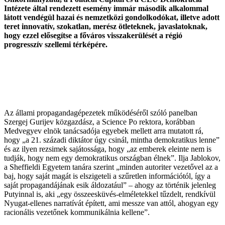
Intézete által rendezett esemény immár második alkalommal
látott vendégül hazai és nemzetközi gondolkodókat, illetve adott
teret innovatív, szokatlan, merész ötleteknek, javaslatoknak,
hogy ezzel elősegítse a főváros visszakerülését a régió
progresszív szellemi térképére.
Az állami propagandagépezetek működéséről szóló panelban
Szergej Gurijev közgazdász, a Science Po rektora, korábban
Medvegyev elnök tanácsadója egyebek mellett arra mutatott rá,
hogy „a 21. századi diktátor úgy csinál, mintha demokratikus lenne”
és az ilyen rezsimek sajátossága, hogy „az emberek eleinte nem is
tudják, hogy nem egy demokratikus országban élnek”. Ilja Jablokov,
a Sheffieldi Egyetem tanára szerint „minden autoriter vezetővel az a
baj, hogy saját magát is elszigeteli a szűretlen információtól, így a
saját propagandájának esik áldozatául” – ahogy az történik jelenleg
Putyinnal is, aki „egy összeesküvés-elméletekkel tűzdelt, rendkívül
Nyugat-ellenes narratívát épített, ami messze van attól, ahogyan egy
racionális vezetőnek kommunikálnia kellene”.