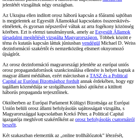
jelenlétét vizsgáltuk négy országban.
Az Ukrajna ellen indított orosz háború kapcsán a főáramú sajtóban
is megjelentek az Egyesült Államokkal kapcsolatos összeesküvés-
elméletek, és gyorsan népszerűvé váltak az arra fogékony közönség
körében. Ezt is elemzi tanulmányunk, amely az
Egyesült Államok
társadalmi megítélését vizsgálta Magyarországon.
Többek között e
téma és kutatás kapcsán láttuk júniusban
vendégül
Michael D. Weiss
dezinformáció szakértőt és nemzetközileg elismert oknyomozó
újságírót.
Az orosz dezinformáció magyarországi jelenléte az európai uniós
orosz propagandaforrások szankcionálása ellenére is helyet kaptak a
magyar állami médiában, ezért márciusban a
TASZ és a Political
Capital az Európai Bizottsághoz fordult
annak érdekében, hogy egy
tagállam közmédiája se szolgálhasson hátsó ajtóként a kitiltott
háborús propaganda terjesztőinek.
Októberben az Európai Parlament Külügyi Bizottsága az Európai
Unión belüli orosz állami befolyásolás sajátosságait vizsgálta, s
Magyarországgal kapcsolatban Krekó Péter, a Political Capital
igazgatója meghívott szakértőként az
orosz befolyásolás csatornáiról
beszélt
.
Két szakaszban elemeztük az „online trollhálózatok” létezését,