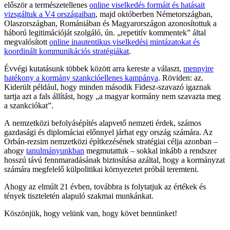
először a természetellenes
online viselkedés formáit és hatásait
vizsgáltuk a V4 országaiban
, majd októberben Németországban,
Olaszországban, Romániában és Magyarországon azonosítottuk a
háború legitimációját szolgáló, ún. „repetitív kommentek” által
megvalósított
online inautentikus viselkedési mintázatokat és
koordinált kommunikációs stratégiákat
.
Évvégi kutatásunk többek között arra kereste a választ,
mennyire
hatékony a kormány szankcióellenes kampánya
. Röviden: az.
Kiderült például, hogy minden második Fidesz-szavazó igaznak
tartja azt a fals állítást, hogy „a magyar kormány nem szavazta meg
a szankciókat”.
A nemzetközi befolyásépítés alapvető nemzeti érdek, számos
gazdasági és diplomáciai előnnyel járhat egy ország számára. Az
Orbán-rezsim nemzetközi építkezésének stratégiai célja azonban –
ahogy
tanulmányunkban
megmutattuk – sokkal inkább a rendszer
hosszú távú fennmaradásának biztosítása azáltal, hogy a kormányzat
számára megfelelő külpolitikai környezetet próbál teremteni.
Ahogy az elmúlt 21 évben, továbbra is folytatjuk az értékek és
tények tiszteletén alapuló szakmai munkánkat.
Köszönjük, hogy velünk van, hogy követ bennünket!