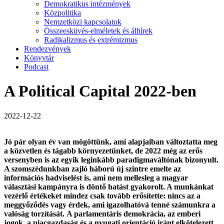
Demokratikus intézmények
Közpolitika
Nemzetközi kapcsolatok
Összeesküvés-elméletek és álhírek
Radikalizmus és extrémizmus
Rendezvények
Könyvtár
Podcast
A Political Capital 2022-ben
2022-12-22
Jó pár olyan év van mögöttünk, ami alapjaiban változtatta meg
a közvetlen és tágabb környezetünket, de 2022 még az erős
versenyben is az egyik leginkább paradigmaváltónak bizonyult.
A szomszédunkban zajló háború új szintre emelte az
információs hadviselést is, ami nem mellesleg a magyar
választási kampányra is döntő hatást gyakorolt. A
munkánkat
vezérlő értékeket mindez csak tovább erősítette: nincs az a
meggyőződés vagy érdek, ami igazolhatóvá tenné számunkra a
valóság torzítását.
A parlamentáris demokrácia, az emberi
jogok, a piacgazdaság és a nyugati orientáció iránt elkötelezett