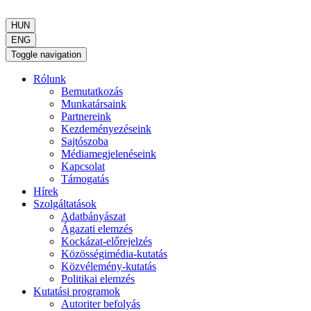
HUN
ENG
Toggle navigation
Rólunk
Bemutatkozás
Munkatársaink
Partnereink
Kezdeményezéseink
Sajtószoba
Médiamegjelenéseink
Kapcsolat
Támogatás
Hírek
Szolgáltatások
Adatbányászat
Ágazati elemzés
Kockázat-előrejelzés
Közösségimédia-kutatás
Közvélemény-kutatás
Politikai elemzés
Kutatási programok
Autoriter befolyás