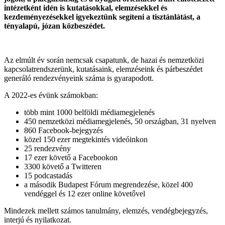
intézetként idén is kutatásokkal, elemzésekkel és
kezdeményezésekkel igyekeztünk segíteni a tisztánlátást, a
tényalapú, józan közbeszédet.
Az elmúlt év során nemcsak csapatunk, de hazai és nemzetközi
kapcsolatrendszerünk, kutatásaink, elemzéseink és párbeszédet
generáló rendezvényeink száma is gyarapodott.
A 2022-es évünk számokban:
több mint 1000 belföldi médiamegjelenés
450 nemzetközi médiamegjelenés, 50 országban, 31 nyelven
860 Facebook-bejegyzés
közel 150 ezer megtekintés videóinkon
25 rendezvény
17 ezer követő a Facebookon
3300 követő a Twitteren
15 podcastadás
a második Budapest Fórum megrendezése, közel 400
vendéggel és 12 ezer online követővel
Mindezek mellett számos tanulmány, elemzés, vendégbejegyzés,
interjú és nyilatkozat.