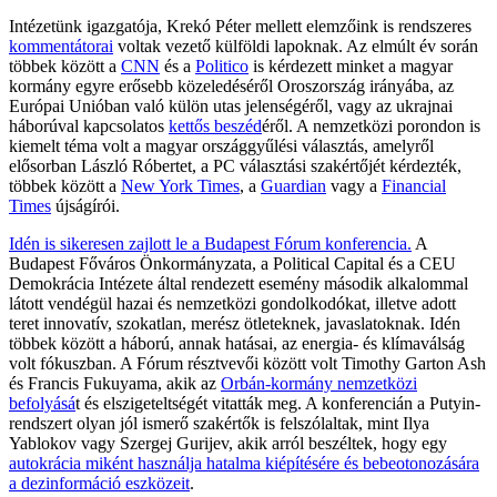
Intézetünk igazgatója, Krekó Péter mellett elemzőink is rendszeres
kommentátorai
voltak vezető külföldi lapoknak. Az elmúlt év során
többek között a
CNN
és a
Politico
is kérdezett minket a magyar
kormány egyre erősebb közeledéséről Oroszország irányába, az
Európai Unióban való külön utas jelenségéről, vagy az ukrajnai
háborúval kapcsolatos
kettős beszéd
éről. A nemzetközi porondon is
kiemelt téma volt a magyar országgyűlési választás, amelyről
elősorban László Róbertet, a PC választási szakértőjét kérdezték,
többek között a
New York Times
, a
Guardian
vagy a
Financial
Times
újságírói.
Idén is sikeresen zajlott le a Budapest Fórum konferencia.
A
Budapest Főváros Önkormányzata, a Political Capital és a CEU
Demokrácia Intézete által rendezett esemény második alkalommal
látott vendégül hazai és nemzetközi gondolkodókat, illetve adott
teret innovatív, szokatlan, merész ötleteknek, javaslatoknak. Idén
többek között a háború, annak hatásai, az energia- és klímaválság
volt fókuszban. A Fórum résztvevői között volt Timothy Garton Ash
és Francis Fukuyama, akik az
Orbán-kormány nemzetközi
befolyásá
t és elszigeteltségét vitatták meg. A konferencián a Putyin-
rendszert olyan jól ismerő szakértők is felszólaltak, mint Ilya
Yablokov vagy Szergej Gurijev, akik arról beszéltek, hogy egy
autokrácia miként használja hatalma kiépítésére és bebeotonozására
a dezinformáció eszközeit
.