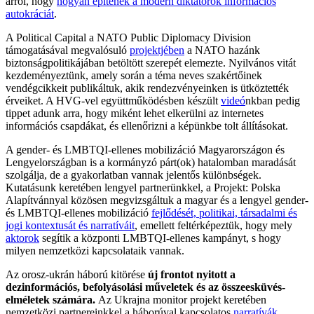
arról, hogy
hogyan építenek a modern diktátorok információs
autokráciát
.
A Political Capital a NATO Public Diplomacy Division
támogatásával megvalósuló
projektjében
a NATO hazánk
biztonságpolitikájában betöltött szerepét elemezte. Nyilvános vitát
kezdeményeztünk, amely során a téma neves szakértőinek
vendégcikkeit publikáltuk, akik rendezvényeinken is ütköztették
érveiket. A HVG-vel együttműködésben készült
videó
nkban pedig
tippet adunk arra, hogy miként lehet elkerülni az internetes
információs csapdákat, és ellenőrizni a képünkbe tolt állításokat.
A gender- és LMBTQI-ellenes mobilizáció Magyarországon és
Lengyelországban is a kormányzó párt(ok) hatalomban maradását
szolgálja, de a gyakorlatban vannak jelentős különbségek.
Kutatásunk keretében lengyel partnerünkkel, a Projekt: Polska
Alapítvánnyal közösen megvizsgáltuk a magyar és a lengyel gender-
és LMBTQI-ellenes mobilizáció
fejlődését, politikai, társadalmi és
jogi kontextusát és narratíváit
, emellett feltérképeztük, hogy mely
aktorok
segítik a központi LMBTQI-ellenes kampányt, s hogy
milyen nemzetközi kapcsolataik vannak.
Az orosz-ukrán háború kitörése
új frontot nyitott a
dezinformációs, befolyásolási műveletek és az összeesküvés-
elméletek számára.
Az Ukrajna monitor projekt keretében
nemzetközi partnereinkkel a háborúval kapcsolatos
narratívák