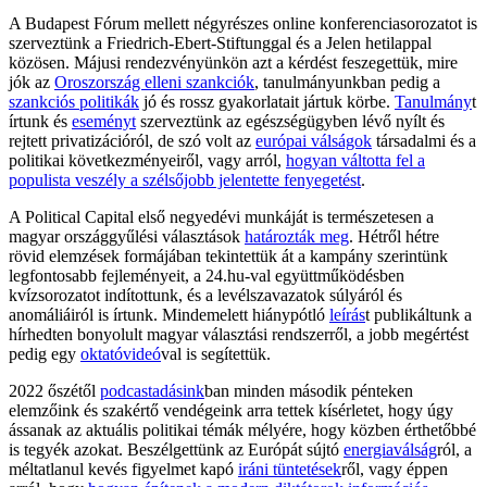
A Budapest Fórum mellett négyrészes online konferenciasorozatot is
szerveztünk a Friedrich-Ebert-Stiftunggal és a Jelen hetilappal
közösen. Májusi rendezvényünkön azt a kérdést feszegettük, mire
jók az
Oroszország elleni szankciók
, tanulmányunkban pedig a
szankciós politikák
jó és rossz gyakorlatait jártuk körbe.
Tanulmány
t
írtunk és
eseményt
szerveztünk az egészségügyben lévő nyílt és
rejtett privatizációról, de szó volt az
európai válságok
társadalmi és a
politikai következményeiről, vagy arról,
hogyan váltotta fel a
populista veszély a szélsőjobb jelentette fenyegetést
.
A Political Capital első negyedévi munkáját is természetesen a
magyar országgyűlési választások
határozták meg
. Hétről hétre
rövid elemzések formájában tekintettük át a kampány szerintünk
legfontosabb fejleményeit, a 24.hu-val együttműködésben
kvízsorozatot indítottunk, és a levélszavazatok súlyáról és
anomáliáiról is írtunk. Mindemelett hiánypótló
leírás
t publikáltunk a
hírhedten bonyolult magyar választási rendszerről, a jobb megértést
pedig egy
oktatóvideó
val is segítettük.
2022 őszétől
podcastadásink
ban minden második pénteken
elemzőink és szakértő vendégeink arra tettek kísérletet, hogy úgy
ássanak az aktuális politikai témák mélyére, hogy közben érthetőbbé
is tegyék azokat. Beszélgettünk az Európát sújtó
energiaválság
ról, a
méltatlanul kevés figyelmet kapó
iráni tüntetések
ről, vagy éppen