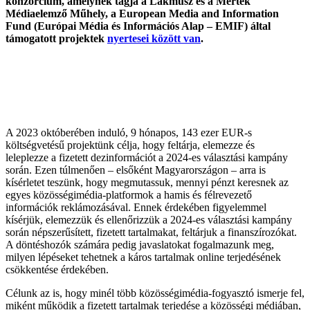
konzorcium, amelynek tagja a Lakmusz és a Mérték
Médiaelemző Műhely, a European Media and Information
Fund (Európai Média és Információs Alap – EMIF) által
támogatott projektek
nyertesei között van
.
A 2023 októberében induló, 9 hónapos, 143 ezer EUR-s
költségvetésű projektünk célja, hogy feltárja, elemezze és
leleplezze
a fizetett dezinformációt a 2024-es választási kampány
során. Ezen túlmenően – elsőként Magyarországon – arra is
kísérletet teszünk, hogy megmutassuk, mennyi pénzt keresnek az
egyes közösségimédia-platformok a hamis és félrevezető
információk reklámozásával. Ennek érdekében figyelemmel
kísérjük, elemezzük és ellenőrizzük a 2024-es választási kampány
során népszerűsített, fizetett tartalmakat, feltárjuk a finanszírozókat.
A döntéshozók számára pedig javaslatokat fogalmazunk meg,
milyen lépéseket tehetnek a káros tartalmak online terjedésének
csökkentése érdekében.
Célunk az is, hogy minél több közösségimédia-fogyasztó ismerje fel,
miként működik a fizetett tartalmak terjedése a közösségi médiában,