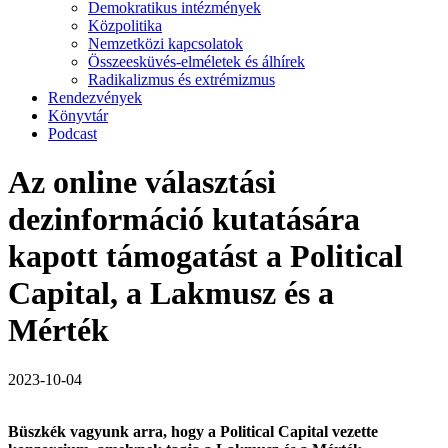
Demokratikus intézmények
Közpolitika
Nemzetközi kapcsolatok
Összeesküvés-elméletek és álhírek
Radikalizmus és extrémizmus
Rendezvények
Könyvtár
Podcast
Az online választási
dezinformáció kutatására
kapott támogatást a Political
Capital, a Lakmusz és a
Mérték
2023-10-04
Büszkék vagyunk arra, hogy a Political Capital vezette