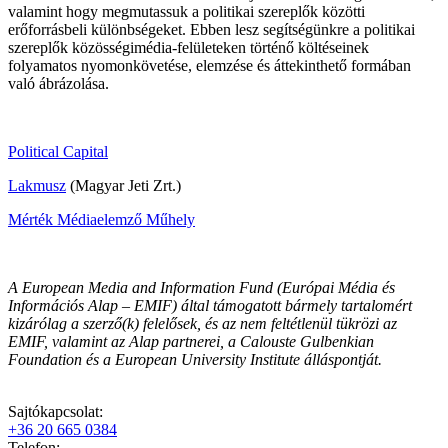
valamint hogy megmutassuk a politikai szereplők közötti
erőforrásbeli különbségeket. Ebben lesz segítségünkre a politikai
szereplők közösségimédia-felületeken történő költéseinek
folyamatos nyomonkövetése, elemzése és áttekinthető formában
való ábrázolása.
Political Capital
Lakmusz
(Magyar Jeti Zrt.)
Mérték Médiaelemző Műhely
A European Media and Information Fund (Európai Média és
Információs Alap – EMIF) által támogatott bármely tartalomért
kizárólag a szerző(k) felelősek, és az nem feltétlenül tükrözi az
EMIF, valamint az Alap partnerei, a Calouste Gulbenkian
Foundation és a European University Institute álláspontját.
Sajtókapcsolat:
+36 20 665 0384
Telefon: