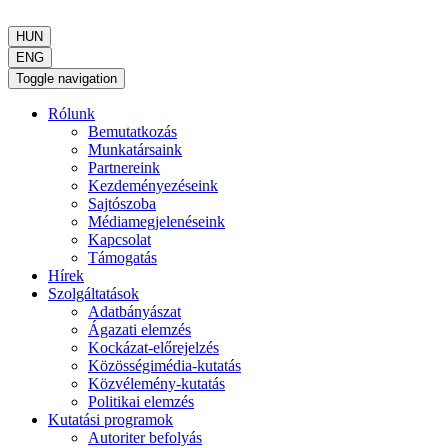
HUN
ENG
Toggle navigation
Rólunk
Bemutatkozás
Munkatársaink
Partnereink
Kezdeményezéseink
Sajtószoba
Médiamegjelenéseink
Kapcsolat
Támogatás
Hírek
Szolgáltatások
Adatbányászat
Ágazati elemzés
Kockázat-előrejelzés
Közösségimédia-kutatás
Közvélemény-kutatás
Politikai elemzés
Kutatási programok
Autoriter befolyás