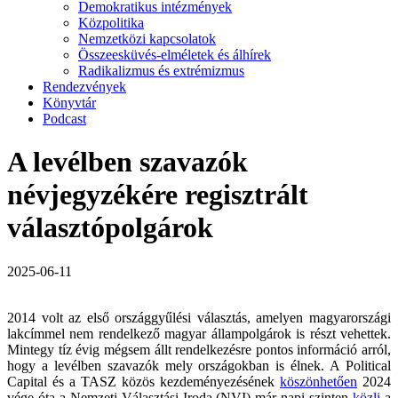
Demokratikus intézmények
Közpolitika
Nemzetközi kapcsolatok
Összeesküvés-elméletek és álhírek
Radikalizmus és extrémizmus
Rendezvények
Könyvtár
Podcast
A levélben szavazók
névjegyzékére regisztrált
választópolgárok
2025-06-11
2014 volt az első országgyűlési választás, amelyen magyarországi
lakcímmel nem rendelkező magyar állampolgárok is részt vehettek.
Mintegy tíz évig mégsem állt rendelkezésre pontos információ arról,
hogy a levélben szavazók mely országokban is élnek. A Political
Capital és a TASZ közös kezdeményezésének
köszönhetően
2024
vége óta a Nemzeti Választási Iroda (NVI) már napi szinten
közli
a