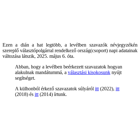
Ezen a dián a hat legtöbb, a levélben szavazók névjegyzékén
szereplő választópolgárral rendelkező ország(csoport) napi adatainak
változása látszik, 2025. május 6. óta.
Abban, hogy a levélben beérkezett szavazatok hogyan
alakulnak mandátummá, a
választási kisokosunk
nyújt
segítséget.
A külhonból érkező szavazatok súlyáról
itt
(2022),
itt
(2018) és
itt
(2014) írtunk.