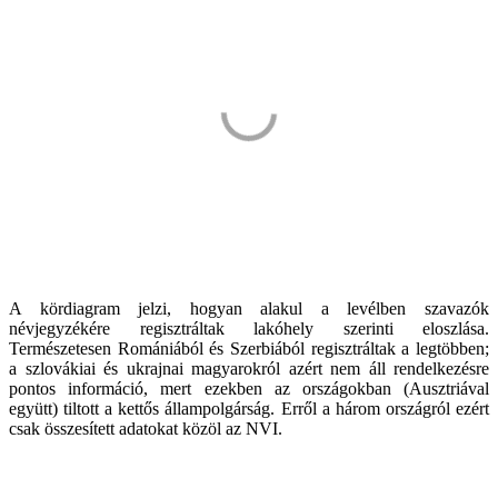
A kördiagram jelzi, hogyan alakul a levélben szavazók
névjegyzékére regisztráltak lakóhely szerinti eloszlása.
Természetesen Romániából és Szerbiából regisztráltak a legtöbben;
a szlovákiai és ukrajnai magyarokról azért nem áll rendelkezésre
pontos információ, mert ezekben az országokban (Ausztriával
együtt) tiltott a kettős állampolgárság. Erről a három országról ezért
csak összesített adatokat közöl az NVI.