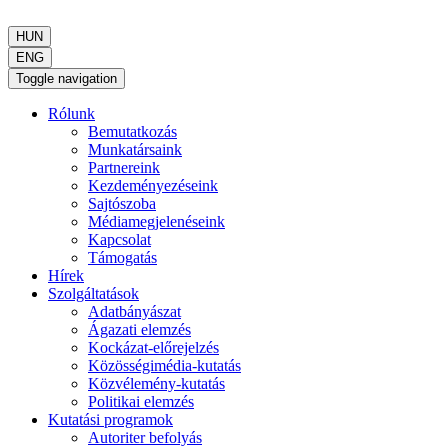
HUN
ENG
Toggle navigation
Rólunk
Bemutatkozás
Munkatársaink
Partnereink
Kezdeményezéseink
Sajtószoba
Médiamegjelenéseink
Kapcsolat
Támogatás
Hírek
Szolgáltatások
Adatbányászat
Ágazati elemzés
Kockázat-előrejelzés
Közösségimédia-kutatás
Közvélemény-kutatás
Politikai elemzés
Kutatási programok
Autoriter befolyás