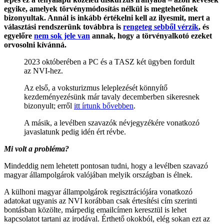
egyike, amelyek törvénymódosítás nélkül is megtehetőnek
bizonyultak. Annál is inkább értékelni kell az ilyesmit, mert a
választási rendszerünk továbbra is
rengeteg sebből vérzik
, és
egyelőre
nem sok jele van
annak, hogy a törvényalkotó ezeket
orvosolni kívánná.
2023 októberében a PC és a TASZ két ügyben fordult
az NVI-hez.
Az első, a voksturizmus leleplezését könnyítő
kezdeményezésünk már tavaly decemberben sikeresnek
bizonyult; erről
itt írtunk bővebben
.
A másik, a levélben szavazók névjegyzékére vonatkozó
javaslatunk pedig idén ért révbe.
Mi volt a probléma?
Mindeddig nem lehetett pontosan tudni, hogy a levélben szavazó
magyar állampolgárok valójában melyik országban is élnek.
A külhoni magyar állampolgárok regisztrációjára vonatkozó
adatokat ugyanis az NVI korábban csak értesítési cím szerinti
bontásban közölte, márpedig emailcímen keresztül is lehet
kapcsolatot tartani az irodával. Érthető okokból, elég sokan ezt az