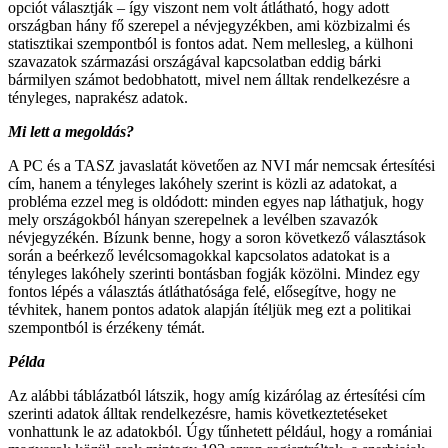
opciót választják – így viszont nem volt átlátható, hogy adott
országban hány fő szerepel a névjegyzékben, ami közbizalmi és
statisztikai szempontból is fontos adat. Nem mellesleg, a külhoni
szavazatok származási országával kapcsolatban eddig bárki
bármilyen számot bedobhatott, mivel nem álltak rendelkezésre a
tényleges, naprakész adatok.
Mi lett a megoldás?
A PC és a TASZ javaslatát követően az NVI már nemcsak értesítési
cím, hanem a tényleges lakóhely szerint is közli az adatokat, a
probléma ezzel meg is oldódott: minden egyes nap láthatjuk, hogy
mely országokból hányan szerepelnek a levélben szavazók
névjegyzékén. Bízunk benne, hogy a soron következő választások
során a beérkező levélcsomagokkal kapcsolatos adatokat is a
tényleges lakóhely szerinti bontásban fogják közölni. Mindez egy
fontos lépés a választás átláthatósága felé, elősegítve, hogy ne
tévhitek, hanem pontos adatok alapján ítéljük meg ezt a politikai
szempontból is érzékeny témát.
Példa
Az alábbi táblázatból látszik, hogy amíg kizárólag az értesítési cím
szerinti adatok álltak rendelkezésre, hamis következtetéseket
vonhattunk le az adatokból. Úgy tűnhetett például, hogy a romániai