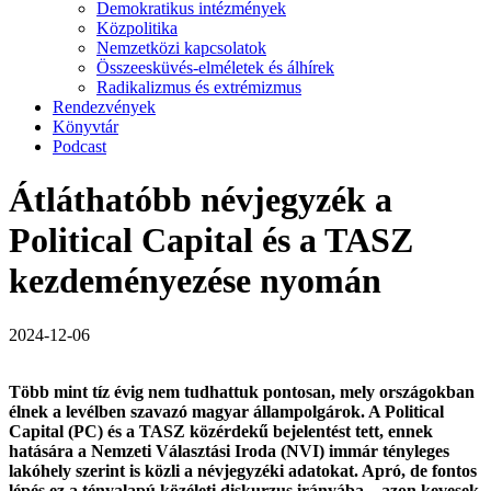
Demokratikus intézmények
Közpolitika
Nemzetközi kapcsolatok
Összeesküvés-elméletek és álhírek
Radikalizmus és extrémizmus
Rendezvények
Könyvtár
Podcast
Átláthatóbb névjegyzék a
Political Capital és a TASZ
kezdeményezése nyomán
2024-12-06
Több mint tíz évig nem tudhattuk pontosan, mely országokban
élnek a levélben szavazó magyar állampolgárok.
A Political
Capital (PC) és a TASZ közérdekű bejelentést tett, ennek
hatására a Nemzeti Választási Iroda (NVI) immár tényleges
lakóhely szerint is közli a névjegyzéki adatokat. Apró, de fontos
lépés ez a tényalapú közéleti diskurzus irányába – azon kevesek