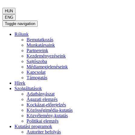
HUN
ENG
Toggle navigation
Rólunk
Bemutatkozás
Munkatársaink
Partnereink
Kezdeményezéseink
Sajtószoba
Médiamegjelenéseink
Kapcsolat
Támogatás
Hírek
Szolgáltatások
Adatbányászat
Ágazati elemzés
Kockázat-előrejelzés
Közösségimédia-kutatás
Közvélemény-kutatás
Politikai elemzés
Kutatási programok
Autoriter befolyás