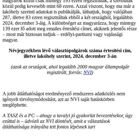
magyarok közül csak mintegy 193 ezren regisztráltak, a szerbiaiak
közül pedig kevesebb mint 68 ezren. Azzal viszont, hogy ma már a
lakóhely szerinti adatokat is publikálják, láthatjuk, hogy valójában
287, illetve 83 ezren regisztráltak ebből a két országból, legalábbis
2024. december 3-áig. A különbséget az magyarázza, hogy mintegy
139 ezer fő adott meg emailes értesítési címet, akiknek jelentős része
– most már biztosan tudjuk – erdélyi-partiumi vagy vajdasági
magyar.
Névjegyzékben lévő választópolgárok száma értesítési cím,
illetve lakóhely szerint, 2024. december 3-án
(azok az országok, ahol legalább 2000 magyar állampolgár
regisztrált, forrás:
NVI
)
A jobb átláthatóságot eredményező rendszeres adatközlés nem
igényelt törvénymódosítást, azt az NVI saját hatáskörben
megléphette.
A TASZ és a PC – ahogy a tavalyi jó gyakorlat bevezetésekor, úgy
ezúttal is – üdvözli az NVI döntését, amit a választások
átláthatósága irányába tett fontos lépésnek tart