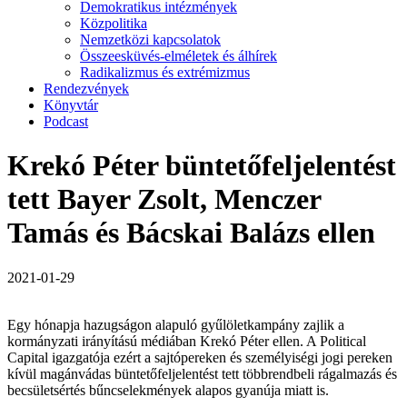
Demokratikus intézmények
Közpolitika
Nemzetközi kapcsolatok
Összeesküvés-elméletek és álhírek
Radikalizmus és extrémizmus
Rendezvények
Könyvtár
Podcast
Krekó Péter büntetőfeljelentést
tett Bayer Zsolt, Menczer
Tamás és Bácskai Balázs ellen
2021-01-29
Egy hónapja hazugságon alapuló gyűlöletkampány zajlik a
kormányzati irányítású médiában Krekó Péter ellen. A Political
Capital igazgatója ezért a sajtópereken és személyiségi jogi pereken
kívül magánvádas büntetőfeljelentést tett többrendbeli rágalmazás és
becsületsértés bűncselekmények alapos gyanúja miatt is.