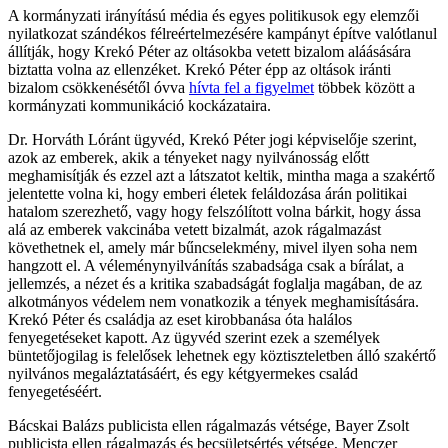
A kormányzati irányítású média és egyes politikusok egy elemzői
nyilatkozat szándékos félreértelmezésére kampányt építve valótlanul
állítják, hogy Krekó Péter az oltásokba vetett bizalom aláásására
biztatta volna az ellenzéket. Krekó Péter épp az oltások iránti
bizalom csökkenésétől óvva
hívta fel a figyelmet
többek között a
kormányzati kommunikáció kockázataira.
Dr. Horváth Lóránt ügyvéd, Krekó Péter jogi képviselője szerint,
azok az emberek, akik a tényeket nagy nyilvánosság előtt
meghamisítják és ezzel azt a látszatot keltik, mintha maga a szakértő
jelentette volna ki, hogy emberi életek feláldozása árán politikai
hatalom szerezhető, vagy hogy felszólított volna bárkit, hogy ássa
alá az emberek vakcinába vetett bizalmát, azok rágalmazást
követhetnek el, amely már bűncselekmény, mivel ilyen soha nem
hangzott el. A véleménynyilvánítás szabadsága csak a bírálat, a
jellemzés, a nézet és a kritika szabadságát foglalja magában, de az
alkotmányos védelem nem vonatkozik a tények meghamisítására.
Krekó Péter és családja az eset kirobbanása óta halálos
fenyegetéseket kapott. Az ügyvéd szerint ezek a személyek
büntetőjogilag is felelősek lehetnek egy köztiszteletben álló szakértő
nyilvános megaláztatásáért, és egy kétgyermekes család
fenyegetéséért.
Bácskai Balázs publicista ellen rágalmazás vétsége, Bayer Zsolt
publicista ellen rágalmazás és becsületsértés vétsége, Menczer