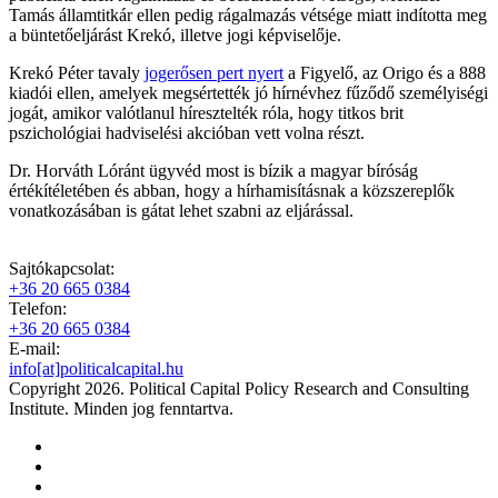
Tamás államtitkár ellen pedig rágalmazás vétsége miatt indította meg
a büntetőeljárást Krekó, illetve jogi képviselője.
Krekó Péter tavaly
jogerősen pert nyert
a Figyelő, az Origo és a 888
kiadói ellen, amelyek megsértették jó hírnévhez fűződő személyiségi
jogát, amikor valótlanul híresztelték róla, hogy titkos brit
pszichológiai hadviselési akcióban vett volna részt.
Dr. Horváth Lóránt ügyvéd most is bízik a magyar bíróság
értékítéletében és abban, hogy a hírhamisításnak a közszereplők
vonatkozásában is gátat lehet szabni az eljárással.
Sajtókapcsolat:
+36 20 665 0384
Telefon:
+36 20 665 0384
E-mail:
info[at]politicalcapital.hu
Copyright 2026. Political Capital Policy Research and Consulting
Institute. Minden jog fenntartva.