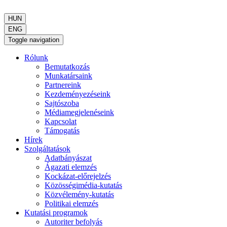
HUN
ENG
Toggle navigation
Rólunk
Bemutatkozás
Munkatársaink
Partnereink
Kezdeményezéseink
Sajtószoba
Médiamegjelenéseink
Kapcsolat
Támogatás
Hírek
Szolgáltatások
Adatbányászat
Ágazati elemzés
Kockázat-előrejelzés
Közösségimédia-kutatás
Közvélemény-kutatás
Politikai elemzés
Kutatási programok
Autoriter befolyás