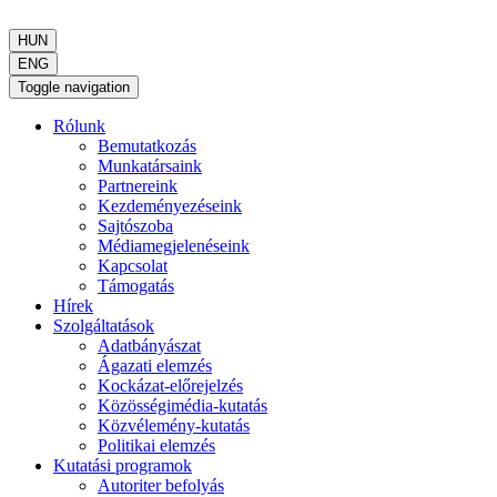
HUN
ENG
Toggle navigation
Rólunk
Bemutatkozás
Munkatársaink
Partnereink
Kezdeményezéseink
Sajtószoba
Médiamegjelenéseink
Kapcsolat
Támogatás
Hírek
Szolgáltatások
Adatbányászat
Ágazati elemzés
Kockázat-előrejelzés
Közösségimédia-kutatás
Közvélemény-kutatás
Politikai elemzés
Kutatási programok
Autoriter befolyás