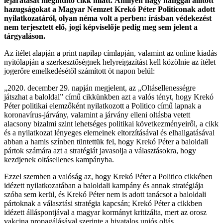
lejáratását megindító cikk miatt.
Amilyen nagy hanggal állított
hazugságokat a Magyar Nemzet Krekó Péter Politiconak adott
nyilatkozatáról, olyan néma volt a perben: írásban védekezést
nem terjesztett elő, jogi képviselője pedig meg sem jelent a
tárgyaláson.
Az ítélet alapján a print napilap címlapján, valamint az online kiadás
nyitólapján a szerkesztőségnek helyreigazítást kell közölnie az ítélet
jogerőre emelkedésétől számított öt napon belül:
„2020. december 29. napján megjelent, az „Oltásellenességre
játszhat a baloldal” című cikkünkben azt a valós tényt, hogy Krekó
Péter politikai elemzőként nyilatkozott a Politico című lapnak a
koronavírus-járvány, valamint a járvány elleni oltásba vetett
alacsony bizalmi szint lehetséges politikai következményeiről, a cikk
és a nyilatkozat lényeges elemeinek eltorzításával és elhallgatásával
abban a hamis színben tüntettük fel, hogy Krekó Péter a baloldali
pártok számára azt a stratégiát javasolja a választásokra, hogy
kezdjenek oltásellenes kampányba.
Ezzel szemben a valóság az, hogy Krekó Péter a Politico cikkében
idézett nyilatkozatában a baloldali kampány és annak stratégiája
szóba sem kerül, és Krekó Péter nem is adott tanácsot a baloldali
pártoknak a választási stratégia kapcsán; Krekó Péter a cikkben
idézett álláspontjával a magyar kormányt kritizálta, mert az orosz
vakcina propagálásával szerinte a hivatalos uniós oltás