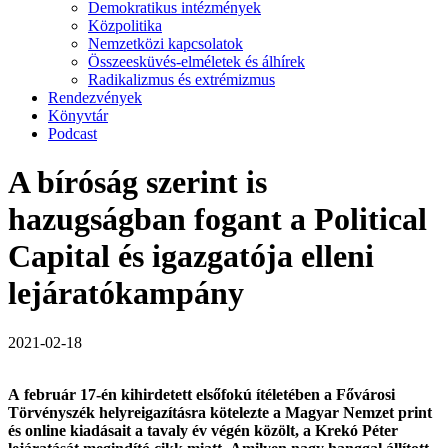
Demokratikus intézmények
Közpolitika
Nemzetközi kapcsolatok
Összeesküvés-elméletek és álhírek
Radikalizmus és extrémizmus
Rendezvények
Könyvtár
Podcast
A bíróság szerint is
hazugságban fogant a Political
Capital és igazgatója elleni
lejáratókampány
2021-02-18
A február 17-én kihirdetett elsőfokú ítéletében a Fővárosi
Törvényszék helyreigazításra kötelezte a Magyar Nemzet print
és online kiadásait a tavaly év végén közölt, a Krekó Péter