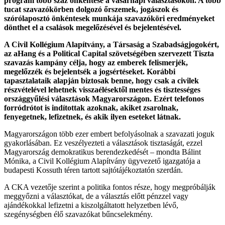
program több száz önkéntese a vasárnapi választásokon. A több
tucat szavazókörben dolgozó őrszemek, jogászok és
szórólaposztó önkéntesek munkája szavazóköri eredményeket
dönthet el a csalások megelőzésével és bejelentésével.
A Civil Kollégium Alapítvány, a Társaság a Szabadságjogokért,
az aHang és a Political Capital szövetségében szervezett Tiszta
szavazás kampány célja, hogy az emberek felismerjék,
megelőzzék és bejelentsék a jogsértéseket. Korábbi
tapasztalataik alapján biztosak benne, hogy csak a civilek
részvételével lehetnek visszaélésektől mentes és tisztességes
országgyűlési választások Magyarországon. Ezért telefonos
forródrótot is indítottak azoknak, akiket zsarolnak,
fenyegetnek, lefizetnek, és akik ilyen eseteket látnak.
Magyarországon több ezer embert befolyásolnak a szavazati joguk
gyakorlásában. Ez veszélyezteti a választások tisztaságát, ezzel
Magyarország demokratikus berendezkedését – mondta Bálint
Mónika, a Civil Kollégium Alapítvány ügyvezető igazgatója a
budapesti Kossuth téren tartott sajtótájékoztatón szerdán.
A CKA vezetője szerint a politika fontos része, hogy megpróbálják
meggyőzni a választókat, de a választás előtt pénzzel vagy
ajándékokkal lefizetni a kiszolgáltatott helyzetben lévő,
szegénységben élő szavazókat bűncselekmény.