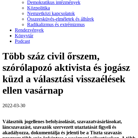
Demokratikus intézmények
Közpolitika
Nemzetközi kapcsolatok
Összeesküvés-elméletek és álhírek
Radikalizmus és extrémizmus
Rendezvények
Könyvtár
Podcast
Több száz civil őrszem,
szórólapozó aktivista és jogász
küzd a választási visszaélések
ellen vasárnap
2022-03-30
Választók jogellenes befolyásolását, szavazatvásárlásokat,
láncszavazást, szavazók szervezett utaztatását figyeli és
akadályozza, dokumentálja és jelenti be a Tiszta szavazás