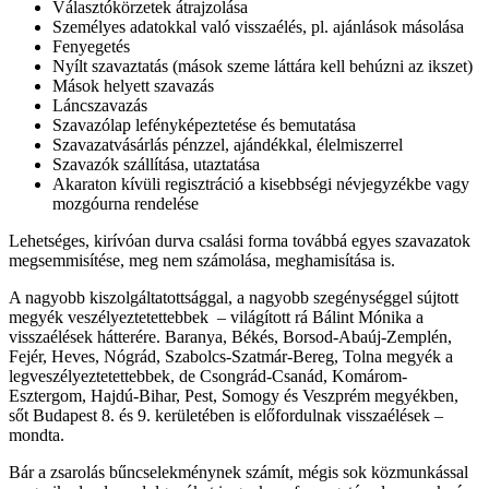
Választókörzetek átrajzolása
Személyes adatokkal való visszaélés, pl. ajánlások másolása
Fenyegetés
Nyílt szavaztatás (mások szeme láttára kell behúzni az ikszet)
Mások helyett szavazás
Láncszavazás
Szavazólap lefényképeztetése és bemutatása
Szavazatvásárlás pénzzel, ajándékkal, élelmiszerrel
Szavazók szállítása, utaztatása
Akaraton kívüli regisztráció a kisebbségi névjegyzékbe vagy
mozgóurna rendelése
Lehetséges, kirívóan durva csalási forma továbbá egyes szavazatok
megsemmisítése, meg nem számolása, meghamisítása is.
A nagyobb kiszolgáltatottsággal, a nagyobb szegénységgel sújtott
megyék veszélyeztetettebbek – világított rá Bálint Mónika a
visszaélések hátterére. Baranya, Békés, Borsod-Abaúj-Zemplén,
Fejér, Heves, Nógrád, Szabolcs-Szatmár-Bereg, Tolna megyék a
legveszélyeztetettebbek, de Csongrád-Csanád, Komárom-
Esztergom, Hajdú-Bihar, Pest, Somogy és Veszprém megyékben,
sőt Budapest 8. és 9. kerületében is előfordulnak visszaélések –
mondta.
Bár a zsarolás bűncselekménynek számít, mégis sok közmunkással