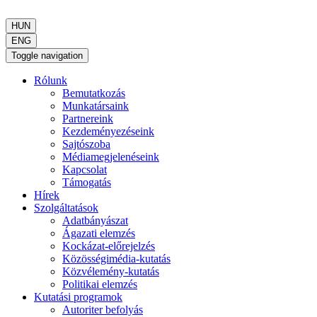
HUN
ENG
Toggle navigation
Rólunk
Bemutatkozás
Munkatársaink
Partnereink
Kezdeményezéseink
Sajtószoba
Médiamegjelenéseink
Kapcsolat
Támogatás
Hírek
Szolgáltatások
Adatbányászat
Ágazati elemzés
Kockázat-előrejelzés
Közösségimédia-kutatás
Közvélemény-kutatás
Politikai elemzés
Kutatási programok
Autoriter befolyás