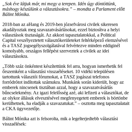
„Sok éve látjuk már, mi megy a terepen. Idén úgy döntöttünk,
máshogy készülünk a választásokra.” – mondta a Parlament előtt
Bálint Mónika.
2018-ban az aHang és 2019-ben józsefvárosi civilek sikeresen
akadályoztak meg szavazatvásárlásokat, ezzel biztosítva a helyi
választások tisztaságát. Az akkori tapasztalatokkal, a Political
Capital veszélyeztetett választókerületeket feltérképező elemzésével
és a TASZ jogsegélyszolgálatával felvértezve minden eddiginél
komolyabb, országos fellépést szerveztek a civilek az idei
választásokra.
„Több száz önkéntest készítettünk fel arra, hogyan ismerhetik fel
őrszemként a választási visszaéléseket. 10 vidéki településen
tartottunk választói fórumokat, a TASZ jogászai telefonos
forródrótot indítottak számukra. Munkánk során kiderült, hogy az
emberek nincsenek tisztában azzal, hogy a szavazatvásárlás
bűncselekmény. Az igazi felelősség azé, aki lefizeti a választókat, de
az olykor állásuk elvesztésével megfenyegetett emberek is börtönbe
kerülhetnek, ha eladják a szavazatukat.” – osztotta meg tapasztalatait
a CKA ügyvezetője.
Bálint Mónika azt is felsorolta, mik a legelterjedtebb választási
visszaélések: