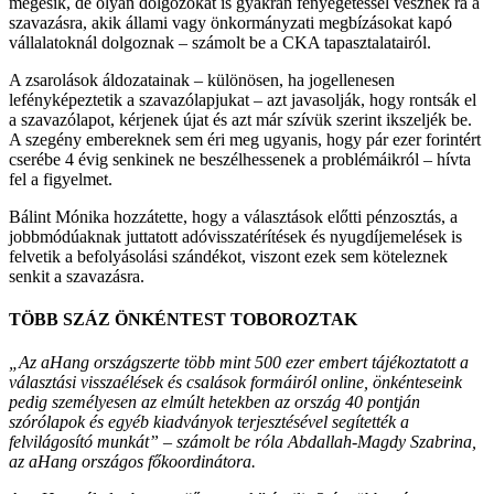
megesik, de olyan dolgozókat is gyakran fenyegetéssel vesznek rá a
szavazásra, akik állami vagy önkormányzati megbízásokat kapó
vállalatoknál dolgoznak – számolt be a CKA tapasztalatairól.
A zsarolások áldozatainak – különösen, ha jogellenesen
lefényképeztetik a szavazólapjukat – azt javasolják, hogy rontsák el
a szavazólapot, kérjenek újat és azt már szívük szerint ikszeljék be.
A szegény embereknek sem éri meg ugyanis, hogy pár ezer forintért
cserébe 4 évig senkinek ne beszélhessenek a problémáikról – hívta
fel a figyelmet.
Bálint Mónika hozzátette, hogy a választások előtti pénzosztás, a
jobbmódúaknak juttatott adóvisszatérítések és nyugdíjemelések is
felvetik a befolyásolási szándékot, viszont ezek sem köteleznek
senkit a szavazásra.
TÖBB SZÁZ ÖNKÉNTEST TOBOROZTAK
„Az
aHang
országszerte több mint 500 ezer embert tájékoztatott a
választási visszaélések és csalások formáiról online, önkénteseink
pedig személyesen az elmúlt hetekben az ország 40 pontján
szórólapok és egyéb kiadványok terjesztésével segítették a
felvilágosító munkát” – számolt be róla Abdallah-Magdy Szabrina,
az aHang országos főkoordinátora.