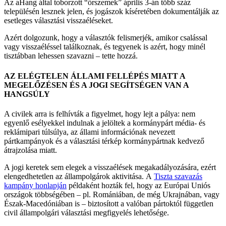
Az aHang által toborzott “őrszemek” április 3-án több száz
településén lesznek jelen, és jogászok kíséretében dokumentálják az
esetleges választási visszaéléseket.
Azért dolgozunk, hogy a választók felismerjék, amikor csalással
vagy visszaéléssel találkoznak, és tegyenek is azért, hogy minél
tisztábban lehessen szavazni – tette hozzá.
AZ ELÉGTELEN ÁLLAMI FELLÉPÉS MIATT A
MEGELŐZÉSEN ÉS A JOGI SEGÍTSÉGEN VAN A
HANGSÚLY
A civilek arra is felhívták a figyelmet, hogy lejt a pálya: nem
egyenlő esélyekkel indulnak a jelöltek a kormánypárt média- és
reklámipari túlsúlya, az állami információnak nevezett
pártkampányok és a választási térkép kormánypártnak kedvező
átrajzolása miatt.
A jogi keretek sem elegek a visszaélések megakadályozására, ezért
elengedhetetlen az állampolgárok aktivitása. A
Tiszta szavazás
kampány honlapján
példaként hozták fel, hogy az Európai Uniós
országok többségében – pl. Romániában, de még Ukrajnában, vagy
Észak-Macedóniában is – biztosított a valóban pártoktól független
civil állampolgári választási megfigyelés lehetősége.