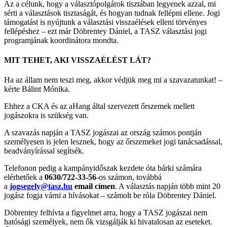
Az a célunk, hogy a választópolgárok tisztában legyenek azzal, mi
sérti a választások tisztaságát, és hogyan tudnak fellépni ellene. Jogi
támogatást is nyújtunk a választási visszaélések elleni törvényes
fellépéshez – ezt már Döbrentey Dániel, a TASZ választási jogi
programjának koordinátora mondta.
MIT TEHET, AKI VISSZAÉLÉST LÁT?
Ha az állam nem teszi meg, akkor védjük meg mi a szavazatunkat! –
kérte Bálint Mónika.
Ehhez a CKA és az aHang által szervezett őrszemek mellett
jogászokra is szükség van.
A szavazás napján a TASZ jogászai az ország számos pontján
személyesen is jelen lesznek, hogy az őrszemeket jogi tanácsadással,
beadványírással segítsék.
Telefonon pedig a kampányidőszak kezdete óta bárki számára
elérhetőek a
0630/722-33-56
-os számon, továbbá
a
jogsegely@tasz.hu
email címen
. A választás napján több mint 20
jogász fogja várni a hívásokat – számolt be róla Döbrentey Dániel.
Döbrentey felhívta a figyelmet arra, hogy a TASZ jogászai nem
hatósági személyek, nem ők vizsgálják ki hivatalosan az eseteket.