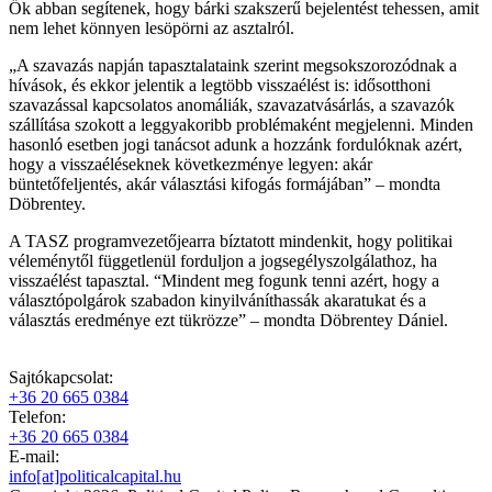
Ők abban segítenek, hogy bárki szakszerű bejelentést tehessen, amit
nem lehet könnyen lesöpörni az asztalról.
„A szavazás napján tapasztalataink szerint megsokszorozódnak a
hívások, és ekkor jelentik a legtöbb visszaélést is: idősotthoni
szavazással kapcsolatos anomáliák, szavazatvásárlás, a szavazók
szállítása szokott a leggyakoribb problémaként megjelenni. Minden
hasonló esetben jogi tanácsot adunk a hozzánk fordulóknak azért,
hogy a visszaéléseknek következménye legyen: akár
büntetőfeljentés, akár választási kifogás formájában” – mondta
Döbrentey.
A TASZ programvezetőjearra bíztatott mindenkit, hogy politikai
véleménytől függetlenül forduljon a jogsegélyszolgálathoz, ha
visszaélést tapasztal. “Mindent meg fogunk tenni azért, hogy a
választópolgárok szabadon kinyilváníthassák akaratukat és a
választás eredménye ezt tükrözze” – mondta Döbrentey Dániel.
Sajtókapcsolat:
+36 20 665 0384
Telefon:
+36 20 665 0384
E-mail:
info[at]politicalcapital.hu