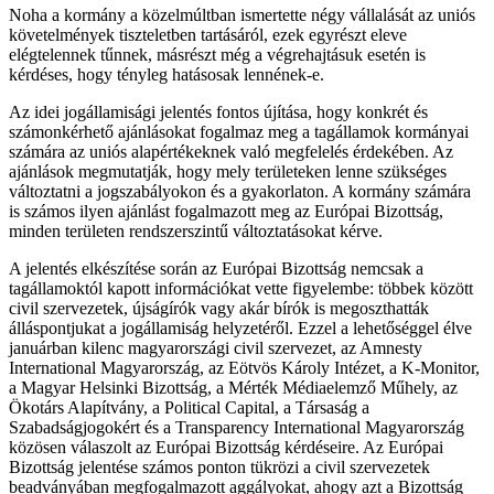
Noha a kormány a közelmúltban ismertette négy vállalását az uniós
követelmények tiszteletben tartásáról, ezek egyrészt eleve
elégtelennek tűnnek, másrészt még a végrehajtásuk esetén is
kérdéses, hogy tényleg hatásosak lennének-e.
Az idei jogállamisági jelentés fontos újítása, hogy konkrét és
számonkérhető ajánlásokat fogalmaz meg a tagállamok kormányai
számára az uniós alapértékeknek való megfelelés érdekében. Az
ajánlások megmutatják, hogy mely területeken lenne szükséges
változtatni a jogszabályokon és a gyakorlaton. A kormány számára
is számos ilyen ajánlást fogalmazott meg az Európai Bizottság,
minden területen rendszerszintű változtatásokat kérve.
A jelentés elkészítése során az Európai Bizottság nemcsak a
tagállamoktól kapott információkat vette figyelembe: többek között
civil szervezetek, újságírók vagy akár bírók is megoszthatták
álláspontjukat a jogállamiság helyzetéről. Ezzel a lehetőséggel élve
januárban kilenc magyarországi civil szervezet, az Amnesty
International Magyarország, az Eötvös Károly Intézet, a K-Monitor,
a Magyar Helsinki Bizottság, a Mérték Médiaelemző Műhely, az
Ökotárs Alapítvány, a Political Capital, a Társaság a
Szabadságjogokért és a Transparency International Magyarország
közösen válaszolt az Európai Bizottság kérdéseire. Az Európai
Bizottság jelentése számos ponton tükrözi a civil szervezetek
beadványában megfogalmazott aggályokat, ahogy azt a Bizottság