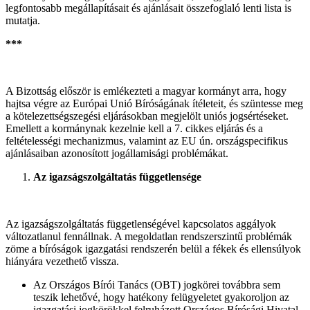
legfontosabb megállapításait és ajánlásait összefoglaló lenti lista is
mutatja.
***
A Bizottság először is emlékezteti a magyar kormányt arra, hogy
hajtsa végre az Európai Unió Bíróságának ítéleteit, és szüntesse meg
a kötelezettségszegési eljárásokban megjelölt uniós jogsértéseket.
Emellett a kormánynak kezelnie kell a 7. cikkes eljárás és a
feltételességi mechanizmus, valamint az EU ún. országspecifikus
ajánlásaiban azonosított jogállamisági problémákat.
Az igazságszolgáltatás függetlensége
Az igazságszolgáltatás függetlenségével kapcsolatos aggályok
változatlanul fennállnak. A megoldatlan rendszerszintű problémák
zöme a bíróságok igazgatási rendszerén belül a fékek és ellensúlyok
hiányára vezethető vissza.
Az Országos Bírói Tanács (OBT) jogkörei továbbra sem
teszik lehetővé, hogy hatékony felügyeletet gyakoroljon az
igazgatási jogkörökkel felruházott Országos Bírósági Hivatal