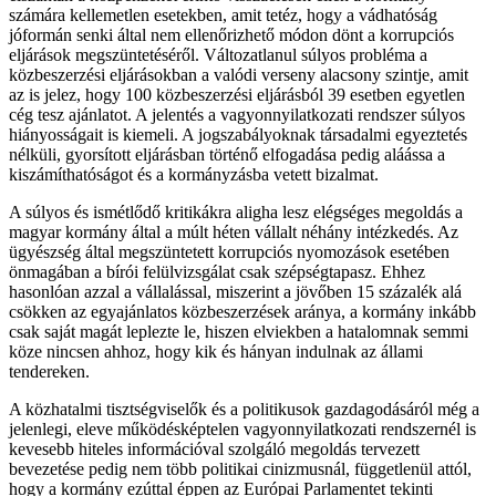
számára kellemetlen esetekben, amit tetéz, hogy a vádhatóság
jóformán senki által nem ellenőrizhető módon dönt a korrupciós
eljárások megszüntetéséről. Változatlanul súlyos probléma a
közbeszerzési eljárásokban a valódi verseny alacsony szintje, amit
az is jelez, hogy 100 közbeszerzési eljárásból 39 esetben egyetlen
cég tesz ajánlatot. A jelentés a vagyonnyilatkozati rendszer súlyos
hiányosságait is kiemeli. A jogszabályoknak társadalmi egyeztetés
nélküli, gyorsított eljárásban történő elfogadása pedig aláássa a
kiszámíthatóságot és a kormányzásba vetett bizalmat.
A súlyos és ismétlődő kritikákra aligha lesz elégséges megoldás a
magyar kormány által a múlt héten vállalt néhány intézkedés. Az
ügyészség által megszüntetett korrupciós nyomozások esetében
önmagában a bírói felülvizsgálat csak szépségtapasz. Ehhez
hasonlóan azzal a vállalással, miszerint a jövőben 15 százalék alá
csökken az egyajánlatos közbeszerzések aránya, a kormány inkább
csak saját magát leplezte le, hiszen elviekben a hatalomnak semmi
köze nincsen ahhoz, hogy kik és hányan indulnak az állami
tendereken.
A közhatalmi tisztségviselők és a politikusok gazdagodásáról még a
jelenlegi, eleve működésképtelen vagyonnyilatkozati rendszernél is
kevesebb hiteles információval szolgáló megoldás tervezett
bevezetése pedig nem több politikai cinizmusnál, függetlenül attól,
hogy a kormány ezúttal éppen az Európai Parlamentet tekinti