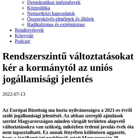
Demokratikus intézmények
Közpolitika
Nemzetközi kapcsolatok
Összeesküvés-elméletek és álhírek
Radikalizmus és extrémizmus
Rendezvények
Könyvtár
Podcast
Rendszerszintű változtatásokat
kér a kormánytól az uniós
jogállamisági jelentés
2022-07-13
Az Európai Bizottság ma hozta nyilvánosságra a 2021-es évről
szóló jogállamisági jelentését. Az abban szereplő ajánlások
szerint Magyarországon minden vizsgált területen alapvető
változtatásokra van szükség, miközben érdemi javulás évek óta
nem tapasztalható. Ez annak fényében különösen aggasztó,
hogy a jogállamisági problémák miatt Magyarország 28