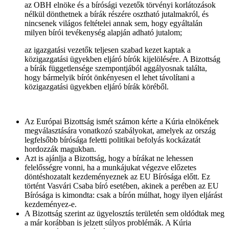
az OBH elnöke és a bírósági vezetők törvényi korlátozások
nélkül dönthetnek a bírák részére osztható jutalmakról, és
nincsenek világos feltételei annak sem, hogy egyáltalán
milyen bírói tevékenység alapján adható jutalom;
az igazgatási vezetők teljesen szabad kezet kaptak a
közigazgatási ügyekben eljáró bírók kijelölésére. A Bizottság
a bírák függetlensége szempontjából aggályosnak találta,
hogy bármelyik bírót önkényesen el lehet távolítani a
közigazgatási ügyekben eljáró bírák köréből.
Az Európai Bizottság ismét számon kérte a Kúria elnökének
megválasztására vonatkozó szabályokat, amelyek az ország
legfelsőbb bírósága feletti politikai befolyás kockázatát
hordozzák magukban.
Azt is ajánlja a Bizottság, hogy a bírákat ne lehessen
felelősségre vonni, ha a munkájukat végezve előzetes
döntéshozatalt kezdeményeznek az EU Bírósága előtt. Ez
történt Vasvári Csaba bíró esetében, akinek a perében az EU
Bírósága is kimondta: csak a bírón múlhat, hogy ilyen eljárást
kezdeményez-e.
A Bizottság szerint az ügyelosztás területén sem oldódtak meg
a már korábban is jelzett súlyos problémák. A Kúria