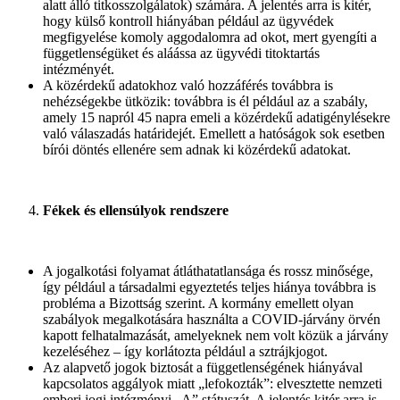
alatt álló titkosszolgálatok) számára. A jelentés arra is kitér,
hogy külső kontroll hiányában például az ügyvédek
megfigyelése komoly aggodalomra ad okot, mert gyengíti a
függetlenségüket és aláássa az ügyvédi titoktartás
intézményét.
A közérdekű adatokhoz való hozzáférés továbbra is
nehézségekbe ütközik: továbbra is él például az a szabály,
amely 15 napról 45 napra emeli a közérdekű adatigénylésekre
való válaszadás határidejét. Emellett a hatóságok sok esetben
bírói döntés ellenére sem adnak ki közérdekű adatokat.
Fékek és ellensúlyok rendszere
A jogalkotási folyamat átláthatatlansága és rossz minősége,
így például a társadalmi egyeztetés teljes hiánya továbbra is
probléma a Bizottság szerint. A kormány emellett olyan
szabályok megalkotására használta a COVID-járvány örvén
kapott felhatalmazását, amelyeknek nem volt közük a járvány
kezeléséhez – így korlátozta például a sztrájkjogot.
Az alapvető jogok biztosát a függetlenségének hiányával
kapcsolatos aggályok miatt „lefokozták”: elvesztette nemzeti
emberi jogi intézményi „A” státuszát. A jelentés kitér arra is,