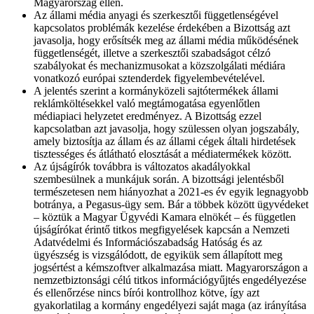
Magyarország ellen.
Az állami média anyagi és szerkesztői függetlenségével
kapcsolatos problémák kezelése érdekében a Bizottság azt
javasolja, hogy erősítsék meg az állami média működésének
függetlenségét, illetve a szerkesztői szabadságot célzó
szabályokat és mechanizmusokat a közszolgálati médiára
vonatkozó európai sztenderdek figyelembevételével.
A jelentés szerint a kormányközeli sajtótermékek állami
reklámköltésekkel való megtámogatása egyenlőtlen
médiapiaci helyzetet eredményez. A Bizottság ezzel
kapcsolatban azt javasolja, hogy szülessen olyan jogszabály,
amely biztosítja az állam és az állami cégek általi hirdetések
tisztességes és átlátható elosztását a médiatermékek között.
Az újságírók továbbra is változatos akadályokkal
szembesülnek a munkájuk során. A bizottsági jelentésből
természetesen nem hiányozhat a 2021-es év egyik legnagyobb
botránya, a Pegasus-ügy sem. Bár a többek között ügyvédeket
– köztük a Magyar Ügyvédi Kamara elnökét – és független
újságírókat érintő titkos megfigyelések kapcsán a Nemzeti
Adatvédelmi és Információszabadság Hatóság és az
ügyészség is vizsgálódott, de egyikük sem állapított meg
jogsértést a kémszoftver alkalmazása miatt. Magyarországon a
nemzetbiztonsági célú titkos információgyűjtés engedélyezése
és ellenőrzése nincs bírói kontrollhoz kötve, így azt
gyakorlatilag a kormány engedélyezi saját maga (az irányítása