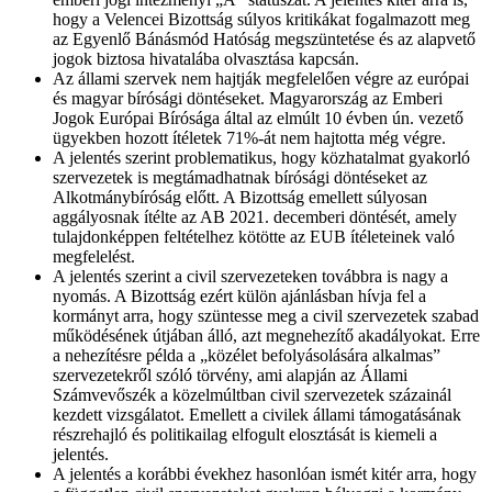
hogy a Velencei Bizottság súlyos kritikákat fogalmazott meg
az Egyenlő Bánásmód Hatóság megszüntetése és az alapvető
jogok biztosa hivatalába olvasztása kapcsán.
Az állami szervek nem hajtják megfelelően végre az európai
és magyar bírósági döntéseket. Magyarország az Emberi
Jogok Európai Bírósága által az elmúlt 10 évben ún. vezető
ügyekben hozott ítéletek 71%-át nem hajtotta még végre.
A jelentés szerint problematikus, hogy közhatalmat gyakorló
szervezetek is megtámadhatnak bírósági döntéseket az
Alkotmánybíróság előtt. A Bizottság emellett súlyosan
aggályosnak ítélte az AB 2021. decemberi döntését, amely
tulajdonképpen feltételhez kötötte az EUB ítéleteinek való
megfelelést.
A jelentés szerint a civil szervezeteken továbbra is nagy a
nyomás. A Bizottság ezért külön ajánlásban hívja fel a
kormányt arra, hogy szüntesse meg a civil szervezetek szabad
működésének útjában álló, azt megnehezítő akadályokat.
Erre
a nehezítésre példa a „közélet befolyásolására alkalmas”
szervezetekről szóló törvény, ami alapján az Állami
Számvevőszék a közelmúltban civil szervezetek százainál
kezdett vizsgálatot. Emellett a civilek állami támogatásának
részrehajló és politikailag elfogult elosztását is kiemeli a
jelentés.
A jelentés a korábbi évekhez hasonlóan ismét kitér arra, hogy