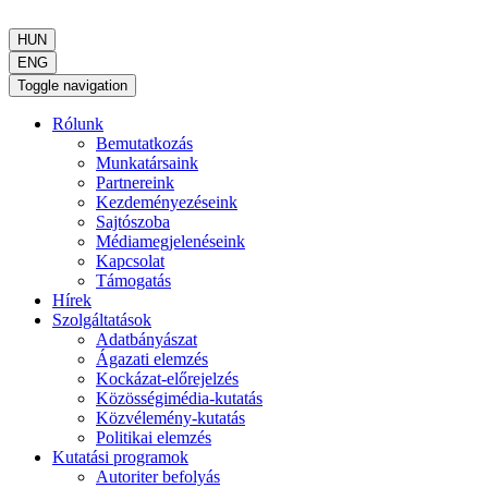
HUN
ENG
Toggle navigation
Rólunk
Bemutatkozás
Munkatársaink
Partnereink
Kezdeményezéseink
Sajtószoba
Médiamegjelenéseink
Kapcsolat
Támogatás
Hírek
Szolgáltatások
Adatbányászat
Ágazati elemzés
Kockázat-előrejelzés
Közösségimédia-kutatás
Közvélemény-kutatás
Politikai elemzés
Kutatási programok
Autoriter befolyás