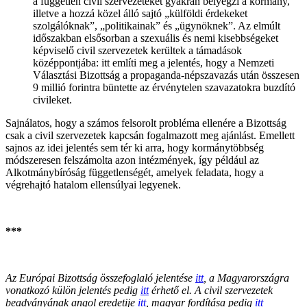
a független civil szervezeteket gyakran bélyegzi a kormány,
illetve a hozzá közel álló sajtó „külföldi érdekeket
szolgálóknak”, „politikainak” és „ügynöknek”. Az elmúlt
időszakban elsősorban a szexuális és nemi kisebbségeket
képviselő civil szervezetek kerültek a támadások
középpontjába: itt említi meg a jelentés, hogy a Nemzeti
Választási Bizottság a propaganda-népszavazás után összesen
9 millió forintra büntette az érvénytelen szavazatokra buzdító
civileket.
Sajnálatos, hogy a számos felsorolt probléma ellenére a Bizottság
csak a civil szervezetek kapcsán fogalmazott meg ajánlást. Emellett
sajnos az idei jelentés sem tér ki arra, hogy kormánytöbbség
módszeresen felszámolta azon intézmények, így például az
Alkotmánybíróság függetlenségét, amelyek feladata, hogy a
végrehajtó hatalom ellensúlyai legyenek.
***
Az Európai Bizottság összefoglaló jelentése
itt
, a Magyarországra
vonatkozó külön jelentés pedig
itt
érhető el. A civil szervezetek
beadványának angol eredetije
itt
, magyar fordítása pedig
it
t