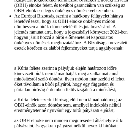
(OBH) elnöke felett, és további garanciákra van szükség az
OBH elnök esetleges önkényes döntéseivel szemben.
Az Európai Bizottság szerint a hatékony felügyelet hiánya
lehetővé teszi, hogy az OBH elnöke önkényes módon
dönthessen a bírák előmeneteléről és jutalmazásáról. A
jelentés rámutat arra, hogy a jogszabályi környezet 2021-ben
hogyan járult hozzá a bírói előmenetellel kapcsolatos
önkényes döntések meghozatalához. A Bizottság a nevesített
esetek körében az alábbi fejleményeket tartja aggályosnak:
a Kúria ítélete szerint a pályájuk elején határozott időre
kinevezett bírák nem támadhatják meg az alkalmatlanná
minősítésről szóló döntést, ilyen módon már azelőtt el lehet
őket távolítani a bírói pályáról, hogy egy független és
pártatlan bíróság érdemben felülvizsgálná a minősítést;
a Kúria ítélete szerint bíróság előtt nem támadható meg az
OBH-elnök azon döntése sem, amellyel indokolás nélkül
eredménytelenné nyilvánít egy bírói pályázati eljárást;
az OBH elnöke nem minden megüresedett álláshelyre ír ki
pályázatot, és gyakran pályázat nélkül nevez ki bírókat;