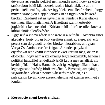
ügyelosztási rendje például nem mondja meg, hogy az egyes
tanácsokon belül kik lesznek azok a bírák, akik az adott
perben ítélkezni fognak. Az ügyfelek sem ellenőrizhetik, hogy
milyen szabályok alapján jelölték ki az ügyükben ítélkező
bírókat. Ráadásul ezt az ügyelosztási rendet a Kúria elnöke
egymaga állapíthatja meg. A Bizottság szerint erősebb
jogköröket kellene adni a Kúrián belül a bírói testületeknek a
kúriai elnök ellenőrzésére.
Aggasztó a kinevezések rendszere is a Kúrián. Továbbra sincs
akadálya, hogy olyan bíró kerüljön annak az élére, aki egy
percet sem dolgozott rendes bíróként korábban, ahogyan
Varga Zs. András esetére is igaz. A rendes pályázati
eljárásokat rendkívüli kirendelésekkel kerülik meg, de az is
előfordul, hogy nem a szakmailag legfelkészültebb, hanem a
politikai hátszéllel rendelkező jelölt kapja meg az állást: így
került például Hajas Barnabás volt igazságügyi államtitkár a
legmagasabb bíróság bírói székébe. A Bizottság azt ajánlja,
szigorítsák a kúriai elnökké választás feltételeit, és a
pályázaton kívüli kinevezések lehetőségét szüntessék meg a
Kúrián.
Korrupció elleni keretrendszer