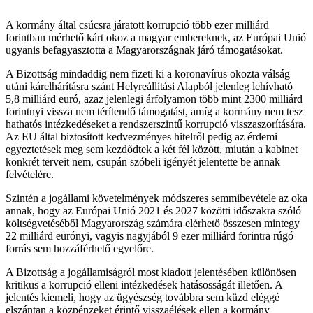
A kormány által csúcsra járatott korrupció több ezer milliárd
forintban mérhető kárt okoz a magyar embereknek, az Európai Unió
ugyanis befagyasztotta a Magyarországnak járó támogatásokat.
A Bizottság mindaddig nem fizeti ki a koronavírus okozta válság
utáni kárelhárításra szánt Helyreállítási Alapból jelenleg lehívható
5,8 milliárd euró, azaz jelenlegi árfolyamon több mint 2300 milliárd
forintnyi vissza nem térítendő támogatást, amíg a kormány nem tesz
hathatós intézkedéseket a rendszerszintű korrupció visszaszorítására.
Az EU által biztosított kedvezményes hitelről pedig az érdemi
egyeztetések meg sem kezdődtek a két fél között, miután a kabinet
konkrét terveit nem, csupán szóbeli igényét jelentette be annak
felvételére.
Szintén a jogállami követelmények módszeres semmibevétele az oka
annak, hogy az Európai Unió 2021 és 2027 közötti időszakra szóló
költségvetéséből Magyarország számára elérhető összesen mintegy
22 milliárd eurónyi, vagyis nagyjából 9 ezer milliárd forintra rúgó
forrás sem hozzáférhető egyelőre.
A Bizottság a jogállamiságról most kiadott jelentésében különösen
kritikus a korrupció elleni intézkedések hatásosságát illetően. A
jelentés kiemeli, hogy az ügyészség továbbra sem küzd eléggé
elszántan a közpénzeket érintő visszaélések ellen a kormány