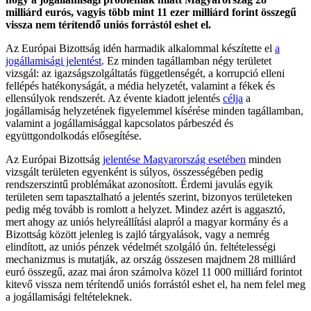
milliárd eurós, vagyis több mint 11 ezer milliárd forint összegű
vissza nem térítendő uniós forrástól eshet el.
Az Európai Bizottság idén harmadik alkalommal készítette el
a
jogállamisági jelentést
. Ez minden tagállamban négy területet
vizsgál: az igazságszolgáltatás függetlenségét, a korrupció elleni
fellépés hatékonyságát, a média helyzetét, valamint a fékek és
ellensúlyok rendszerét. Az évente kiadott jelentés
célja
a
jogállamiság helyzetének figyelemmel kísérése minden tagállamban,
valamint a jogállamisággal kapcsolatos párbeszéd és
együttgondolkodás elősegítése.
Az Európai Bizottság
jelentése Magyarország esetében
minden
vizsgált területen egyenként is súlyos, összességében pedig
rendszerszintű problémákat azonosított. Érdemi javulás egyik
területen sem tapasztalható a jelentés szerint, bizonyos területeken
pedig még tovább is romlott a helyzet. Mindez azért is aggasztó,
mert ahogy az uniós helyreállítási alapról a magyar kormány és a
Bizottság között jelenleg is zajló tárgyalások, vagy a nemrég
elindított, az uniós pénzek védelmét szolgáló ún. feltételességi
mechanizmus is mutatják, az ország összesen majdnem 28 milliárd
euró összegű, azaz mai áron számolva közel 11 000 milliárd forintot
kitevő vissza nem térítendő uniós forrástól eshet el, ha nem felel meg
a jogállamisági feltételeknek.