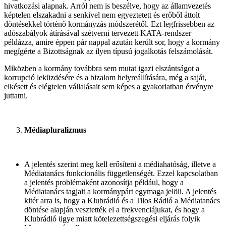
hivatkozási alapnak. Arról nem is beszélve, hogy az államvezetés
képtelen elszakadni a senkivel nem egyeztetett és erőből áttolt
döntésekkel történő kormányzás módszerétől. Ezt legfrissebben az
adószabályok átírásával szétverni tervezett KATA-rendszer
példázza, amire éppen pár nappal azután került sor, hogy a kormány
megígérte a Bizottságnak az ilyen típusú jogalkotás felszámolását.
Miközben a kormány továbbra sem mutat igazi elszántságot a
korrupció leküzdésére és a bizalom helyreállítására, még a saját,
elkésett és elégtelen vállalásait sem képes a gyakorlatban érvényre
juttatni.
Médiapluralizmus
A jelentés szerint meg kell erősíteni a médiahatóság, illetve a
Médiatanács funkcionális függetlenségét. Ezzel kapcsolatban
a jelentés problémaként azonosítja például, hogy a
Médiatanács tagjait a kormánypárt egymaga jelöli. A jelentés
kitér arra is, hogy a Klubrádió és a Tilos Rádió a Médiatanács
döntése alapján vesztették el a frekvenciájukat, és hogy a
Klubrádió ügye miatt kötelezettségszegési eljárás folyik