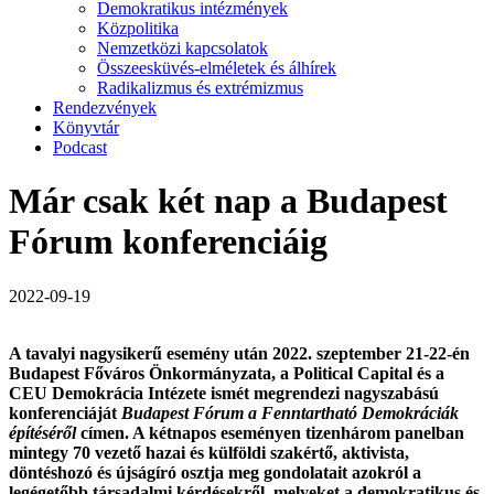
Demokratikus intézmények
Közpolitika
Nemzetközi kapcsolatok
Összeesküvés-elméletek és álhírek
Radikalizmus és extrémizmus
Rendezvények
Könyvtár
Podcast
Már csak két nap a Budapest
Fórum konferenciáig
2022-09-19
A tavalyi nagysikerű esemény után 2022. szeptember 21-22-én
Budapest Főváros Önkormányzata, a Political Capital és a
CEU Demokrácia Intézete ismét megrendezi nagyszabású
konferenciáját
Budapest Fórum a Fenntartható Demokráciák
építéséről
címen. A kétnapos eseményen tizenhárom panelban
mintegy 70 vezető hazai és külföldi szakértő, aktivista,
döntéshozó és újságíró osztja meg gondolatait azokról a
legégetőbb társadalmi kérdésekről, melyeket a demokratikus és