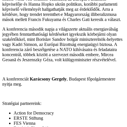
képviselője és Hanna Hopko ukrán politikus, korábbi parlamenti
képviselő véleményét hallgathatják meg az érdeklődők. Arra a
kérdésre, hogy trendet teremthet-e Magyarország illiberalizmusa
mások mellett Francis Fukuyama és Charles Gati keresik a választ.
A konferencia második napja a világszerte aktuális energiaválság
jegyében fenntarthatósági kérdéseket igyekszik körbejárni olyan
szakértőkkel, mint Borislav Sandov bolgár miniszterelnök-helyettes
vagy Kadri Simson, az Európai Bizottság energiaügyi biztosa. A
konferencia záró beszélgetése a NATO kihívásaira és feladataira
koncentrál, többek között a szervezet második embere, Mircea
Geoană és Jeszenszky Géza, volt külügyminiszter részvételével.
A konferenciát
Karácsony Gergely
, Budapest főpolgármestere
nyitja meg.
Stratégiai partnereink:
Action for Democracy
ERSTE Stiftung
FES Vienna