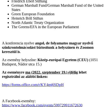
Friedrich Ebert Stiftung
German Marshall Fund/German Marshall Fund of the United
States
Green European Foundation
Heinrich Böll Stiftun
North Atlantic Treaty Organization
The Greens/EFA in the European Parliament
A konferencia nyelve
angol, de folyamatos magyar nyelvű
szinkrontolmácsolást biztosítunk a helyszínen és Zoomon
keresztül is
.
Az esemény helyszíne:
Közép-európai Egyetem (CEU)
(1051
Budapest, Nádor utca 15.)
Az eseményre
ma (2022. szeptember 19.) éjfélig
lehet
regisztrálni az alábbi linken:
https://forms.office.com/r/KY4mj6SDpH
A Facebook-esemény:
https://www.facebook.com/events/599729911672630