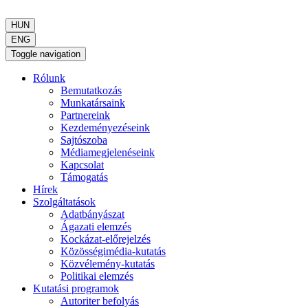
HUN
ENG
Toggle navigation
Rólunk
Bemutatkozás
Munkatársaink
Partnereink
Kezdeményezéseink
Sajtószoba
Médiamegjelenéseink
Kapcsolat
Támogatás
Hírek
Szolgáltatások
Adatbányászat
Ágazati elemzés
Kockázat-előrejelzés
Közösségimédia-kutatás
Közvélemény-kutatás
Politikai elemzés
Kutatási programok
Autoriter befolyás