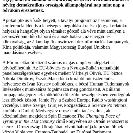
névleg demokratikus országok állampolgárai nap mint nap a
bőrükön érezhetnek.
Apokaliptikus víziók helyett, a tavalyi programhoz hasonlóan, a
konferencia idén is a lehetséges megoldásokra és a jó gyakorlatokra
helyezi a hangsúlyt olyan témákat górcső alá véve mint amilyen a
szomszédban dúló háború és annak hatásai, az energia- és
klímaválság, az államilag finanszírozott dezinformációs kampányok,
Kína politikája, valamint Magyarország Európai Unióban
maradásának esélyei.
A Fórum előadói között számos magas rangú vendégeket is
üdvözölhetünk. Az EU-bővítés és a Nyugat-Balkán tematikájú
panelbeszélgetéshez egyebek mellett Várhelyi Olivér, EU-biztos,
Nikola Dimitrov, Észak-Macedónia korábbi miniszterelnök-
helyettese és Ivan Krastev politológus, a bécsi Humán Tudományok
Intézetének munkatársa fogalmazza meg gondolatait. Az állami
propagandagépezetek működéséről szóló beszélgetésben vendégünk
lesz többek között, Jamie Fly, a Szabad Európa Rádió washingtoni
vezetője, illetve Szergej Gurijev, közgazdász, a Science Po rektora,
korábban Dmitrij Medvegyev orosz elnök tanácsadója, aki
közelmúltban megjelent Spin Dictators:
The Changing Face of
Tyranny in the 21st Century
című könyvében az Orbán-rendszert is
elemzi. Oroszország Ukrajnában vívott háborúja kapcsán többek
között Viola von Cramon-Taubadel, az Európai Parlament