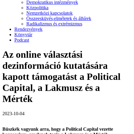
Demokratikus intézmények
Közpolitika
Nemzetközi kapcsolatok
Összeesküvés-elméletek és álhírek
Radikalizmus és extrémizmus
Rendezvények
Könyvtár
Podcast
Az online választási
dezinformáció kutatására
kapott támogatást a Political
Capital, a Lakmusz és a
Mérték
2023-10-04
Büszkék vagyunk arra, hogy a Political Capital vezette