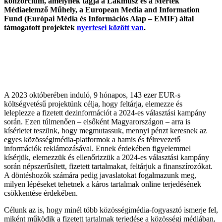
konzorcium, amelynek tagja a Lakmusz és a Mérték
Médiaelemző Műhely, a European Media and Information
Fund (Európai Média és Információs Alap – EMIF) által
támogatott projektek
nyertesei között van
.
A 2023 októberében induló, 9 hónapos, 143 ezer EUR-s
költségvetésű projektünk célja, hogy feltárja, elemezze és
leleplezze
a fizetett dezinformációt a 2024-es választási kampány
során. Ezen túlmenően – elsőként Magyarországon – arra is
kísérletet teszünk, hogy megmutassuk, mennyi pénzt keresnek az
egyes közösségimédia-platformok a hamis és félrevezető
információk reklámozásával. Ennek érdekében figyelemmel
kísérjük, elemezzük és ellenőrizzük a 2024-es választási kampány
során népszerűsített, fizetett tartalmakat, feltárjuk a finanszírozókat.
A döntéshozók számára pedig javaslatokat fogalmazunk meg,
milyen lépéseket tehetnek a káros tartalmak online terjedésének
csökkentése érdekében.
Célunk az is, hogy minél több közösségimédia-fogyasztó ismerje fel,
miként működik a fizetett tartalmak terjedése a közösségi médiában,