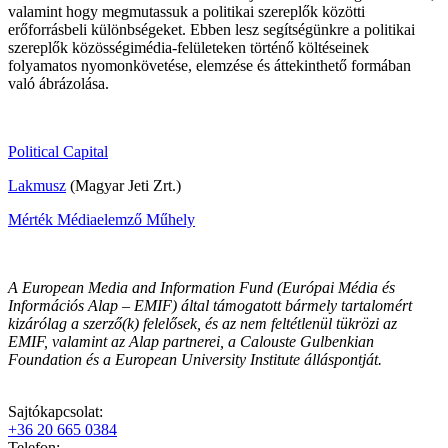
valamint hogy megmutassuk a politikai szereplők közötti
erőforrásbeli különbségeket. Ebben lesz segítségünkre a politikai
szereplők közösségimédia-felületeken történő költéseinek
folyamatos nyomonkövetése, elemzése és áttekinthető formában
való ábrázolása.
Political Capital
Lakmusz
(Magyar Jeti Zrt.)
Mérték Médiaelemző Műhely
A European Media and Information Fund (Európai Média és
Információs Alap – EMIF) által támogatott bármely tartalomért
kizárólag a szerző(k) felelősek, és az nem feltétlenül tükrözi az
EMIF, valamint az Alap partnerei, a Calouste Gulbenkian
Foundation és a European University Institute álláspontját.
Sajtókapcsolat:
+36 20 665 0384
Telefon: