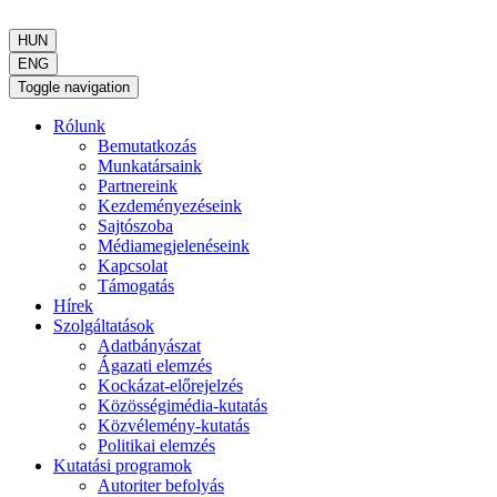
HUN
ENG
Toggle navigation
Rólunk
Bemutatkozás
Munkatársaink
Partnereink
Kezdeményezéseink
Sajtószoba
Médiamegjelenéseink
Kapcsolat
Támogatás
Hírek
Szolgáltatások
Adatbányászat
Ágazati elemzés
Kockázat-előrejelzés
Közösségimédia-kutatás
Közvélemény-kutatás
Politikai elemzés
Kutatási programok
Autoriter befolyás