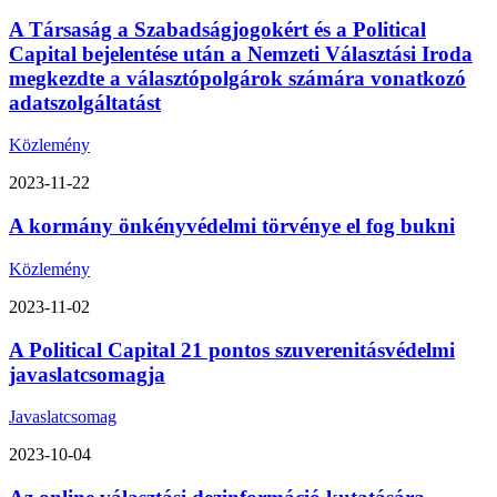
A Társaság a Szabadságjogokért és a Political
Capital bejelentése után a Nemzeti Választási Iroda
megkezdte a választópolgárok számára vonatkozó
adatszolgáltatást
Közlemény
2023-11-22
A kormány önkényvédelmi törvénye el fog bukni
Közlemény
2023-11-02
A Political Capital 21 pontos szuverenitásvédelmi
javaslatcsomagja
Javaslatcsomag
2023-10-04