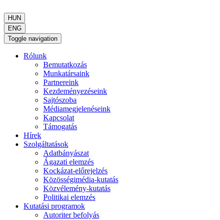
HUN
ENG
Toggle navigation
Rólunk
Bemutatkozás
Munkatársaink
Partnereink
Kezdeményezéseink
Sajtószoba
Médiamegjelenéseink
Kapcsolat
Támogatás
Hírek
Szolgáltatások
Adatbányászat
Ágazati elemzés
Kockázat-előrejelzés
Közösségimédia-kutatás
Közvélemény-kutatás
Politikai elemzés
Kutatási programok
Autoriter befolyás