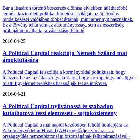
Bár a listaáron történő beszerzés előírása elviekben átláthatóbbá
tenné a közterületi politikai hirdetések világát, az új törvény
rendelkezései valójában többet ártanak, mint amennyit használnak.
Ez a törvény tehát sem az alkotmányosság, sem az ésszerűség
próbáját nem állja ki, a választásig hátralé
2016-04-25
A Political Capital reakciója Németh Szilárd mai
ámokfutására
A Political Capital felszólítja a kormányoldal politikusait, hogy
fejezzék be azt az átlátszó gyakorlatot, hogy korrupciógyanús ügyek
miatti figyelemeltereléshez használják fel az intézetet.
2016-04-21
A Political Capital nyilvánossá és szabadon
kutathatóvá teszi elemzéseit - sajtóközlemény
A Political Capital a mai naptól kezdődően feltölti honlapjára az
Alkotmányvédelmi Hivatal (AH) jogelődje számára – az
országgyűlés nemzetbiztonsági bizottságának felhatalmazásával -