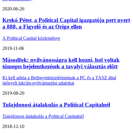
2020-06-26
Krekó Péter, a Political Capital igazgatója pert nyert
a 888, a Figyelő és az Origo ellen
A Political Capital közleménye
2019-11-06
Másodfok: nyilvánosságra kell hozni, hol voltak
tömeges bejelentkezések a tavalyi választás előtt
Ki kell adnia a Belügyminisztériumnak a PC és a TASZ által
igényelt lakcím-nyilvántartási adatokat
2019-08-20
Tulajdonosi átalakulás a Political Capitalnél
Tulajdonosi átalakulás a Political Capitalnél
2018-12-10