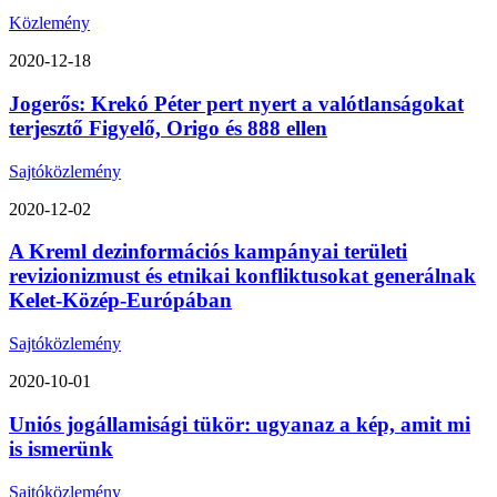
Közlemény
2020-12-18
Jogerős: Krekó Péter pert nyert a valótlanságokat
terjesztő Figyelő, Origo és 888 ellen
Sajtóközlemény
2020-12-02
A Kreml dezinformációs kampányai területi
revizionizmust és etnikai konfliktusokat generálnak
Kelet-Közép-Európában
Sajtóközlemény
2020-10-01
Uniós jogállamisági tükör: ugyanaz a kép, amit mi
is ismerünk
Sajtóközlemény