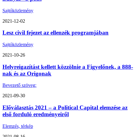
Sajtóközlemény
2021-12-02
Lesz civil fejezet az ellenzék programjában
Sajtóközlemény
2021-10-26
Helyreigazítást kellett közzölnie a Figyelőnek, a 888-
nak és az Origonak
Bevezető szöveg:
2021-09-30
Előválasztás 2021 – a Political Capital elemzése az
első forduló eredményeiről
Elemzés, térkép
2021-08-16