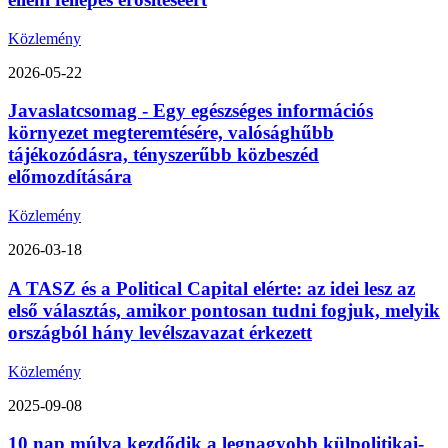
Közlemény
2026-05-22
Javaslatcsomag - Egy egészséges információs
környezet megteremtésére, valósághűbb
tájékozódásra, tényszerűbb közbeszéd
előmozdítására
Közlemény
2026-03-18
A TASZ és a Political Capital elérte: az idei lesz az
első választás, amikor pontosan tudni fogjuk, melyik
országból hány levélszavazat érkezett
Közlemény
2025-09-08
10 nap múlva kezdődik a legnagyobb külpolitikai-