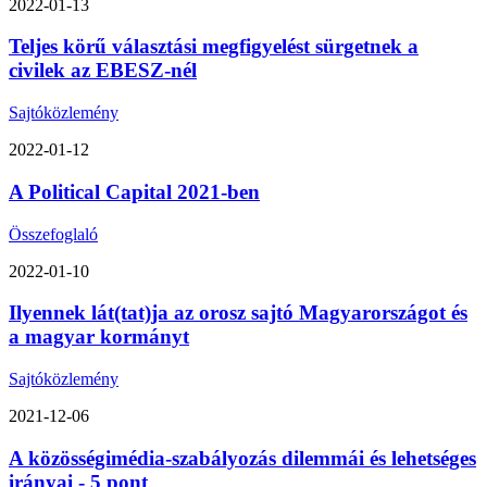
2022-01-13
Teljes körű választási megfigyelést sürgetnek a
civilek az EBESZ-nél
Sajtóközlemény
2022-01-12
A Political Capital 2021-ben
Összefoglaló
2022-01-10
Ilyennek lát(tat)ja az orosz sajtó Magyarországot és
a magyar kormányt
Sajtóközlemény
2021-12-06
A közösségimédia-szabályozás dilemmái és lehetséges
irányai - 5 pont