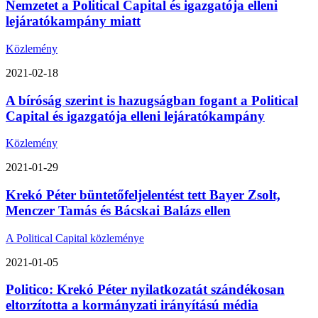
Nemzetet a Political Capital és igazgatója elleni
lejáratókampány miatt
Közlemény
2021-02-18
A bíróság szerint is hazugságban fogant a Political
Capital és igazgatója elleni lejáratókampány
Közlemény
2021-01-29
Krekó Péter büntetőfeljelentést tett Bayer Zsolt,
Menczer Tamás és Bácskai Balázs ellen
A Political Capital közleménye
2021-01-05
Politico: Krekó Péter nyilatkozatát szándékosan
eltorzította a kormányzati irányítású média