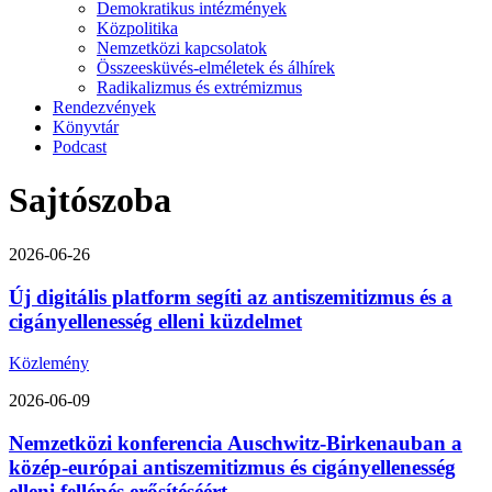
Demokratikus intézmények
Közpolitika
Nemzetközi kapcsolatok
Összeesküvés-elméletek és álhírek
Radikalizmus és extrémizmus
Rendezvények
Könyvtár
Podcast
Sajtószoba
2026-06-26
Új digitális platform segíti az antiszemitizmus és a
cigányellenesség elleni küzdelmet
Közlemény
2026-06-09
Nemzetközi konferencia Auschwitz-Birkenauban a
közép-európai antiszemitizmus és cigányellenesség
elleni fellépés erősítéséért