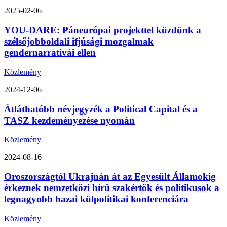
2025-02-06
YOU-DARE: Páneurópai projekttel küzdünk a
szélsőjobboldali ifjúsági mozgalmak
gendernarratívái ellen
Közlemény
2024-12-06
Átláthatóbb névjegyzék a Political Capital és a
TASZ kezdeményezése nyomán
Közlemény
2024-08-16
Oroszországtól Ukrajnán át az Egyesült Államokig
érkeznek nemzetközi hírű szakértők és politikusok a
legnagyobb hazai külpolitikai konferenciára
Közlemény