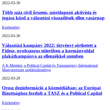
2022-03-30
Több száz civil őrszem, szórólapozó aktivista és
jogász küzd a választási visszaélések ellen vasárnap
Közlemény
2022-03-30
Választási kampány 2022: törvényt sérthetett a
Fidesz, nyolcszoros túlerőben a kormányoldal
plakátkampánya az ellenzékkel szemben
A K-Monitor, a Political Capital és Transparency International
Magyarország sajtóközleménye
2022-03-29
Orosz dezinformáció a közmédiában: az Európai
Bizottsághoz fordult a TASZ és a Political Capital
Közlemény