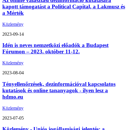
Az online választási dezinformáció kutatására
kapott támogatást a Political Capital, a Lakmusz és
a Mérték
Közlemény
2023-09-14
Idén is neves nemzetközi előadók a Budapest
Fórumon – 2023. október 11-12.
Közlemény
2023-08-04
Tényellenőrzések, dezinformációval kapcsolatos
kutatások és online tananyagok - ilyen lesz a
hdmo.eu
Közlemény
2023-07-05
Közlemény - Uniós jogállamisági jelentés: a