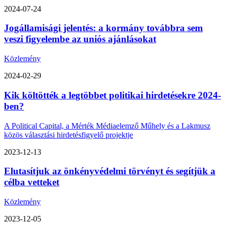
2024-07-24
Jogállamisági jelentés: a kormány továbbra sem
veszi figyelembe az uniós ajánlásokat
Közlemény
2024-02-29
Kik költötték a legtöbbet politikai hirdetésekre 2024-
ben?
A Political Capital, a Mérték Médiaelemző Műhely és a Lakmusz
közös választási hirdetésfigyelő projektje
2023-12-13
Elutasítjuk az önkényvédelmi törvényt és segítjük a
célba vetteket
Közlemény
2023-12-05