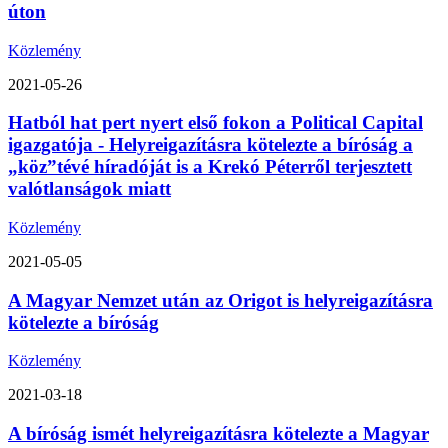
úton
Közlemény
2021-05-26
Hatból hat pert nyert első fokon a Political Capital
igazgatója - Helyreigazításra kötelezte a bíróság a
„köz”tévé híradóját is a Krekó Péterről terjesztett
valótlanságok miatt
Közlemény
2021-05-05
A Magyar Nemzet után az Origot is helyreigazításra
kötelezte a bíróság
Közlemény
2021-03-18
A bíróság ismét helyreigazításra kötelezte a Magyar