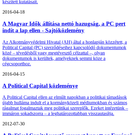
készített kutatásait.
2016-04-18
A Magyar Idők állítása nettó hazugság, a PC pert
indít a lap ellen - Sajtóközlemény
Az Alkotmányvédelmi Hivatal (AH) által a honlapján közzétett, a
Political Capital (PC) szerződéseihez kapcsolódó dokumentumok
közé – tévedésből vagy megtévesztő célzattal –, olyan
dokumentumok is kerültek, amelyeknek semmi köze a
cégcsoporthoz.
2016-04-15
A Political Capital közleménye
A Political Capital ellen az elmúlt napokban a politikai támadások
újabb hulláma indult el a kormányközeli médiumokban és számos
rágalmat fogalmaztak meg politikai szereplők. Ezeket intézetünk –
immáron sokadszorra – a leghatározottabban visszautasítja.
2012-07-30