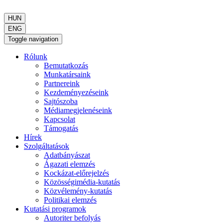
HUN
ENG
Toggle navigation
Rólunk
Bemutatkozás
Munkatársaink
Partnereink
Kezdeményezéseink
Sajtószoba
Médiamegjelenéseink
Kapcsolat
Támogatás
Hírek
Szolgáltatások
Adatbányászat
Ágazati elemzés
Kockázat-előrejelzés
Közösségimédia-kutatás
Közvélemény-kutatás
Politikai elemzés
Kutatási programok
Autoriter befolyás