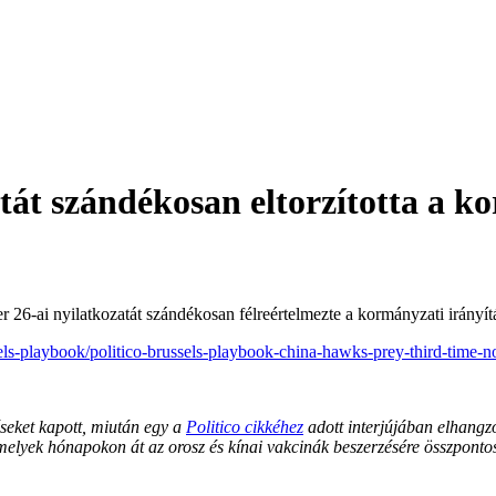
atát szándékosan eltorzította a 
 26-ai nyilatkozatát szándékosan félreértelmezte a kormányzati irányí
sels-playbook/politico-brussels-playbook-china-hawks-prey-third-time-
éseket kapott, miután egy a
Politico cikkéhez
adott interjújában elhangz
, melyek hónapokon át az orosz és kínai vakcinák beszerzésére összpon