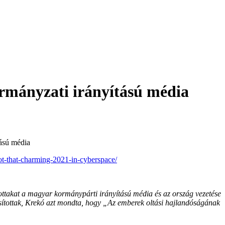
kormányzati irányítású média
tású média
not-that-charming-2021-in-cyberspace/
ottakat a magyar kormánypárti irányítású média és az ország vezetése
tosítottak, Krekó azt mondta, hogy „Az emberek oltási hajlandóságának