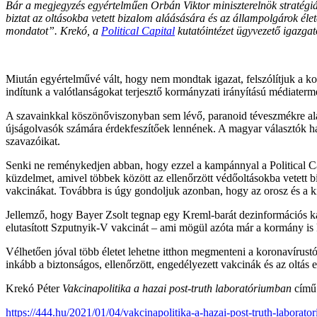
Bár a megjegyzés egyértelműen Orbán Viktor miniszterelnök stratégiájá
biztat az oltásokba vetett bizalom aláásására és az állampolgárok éle
mondatot”. Krekó, a
Political Capital
kutatóintézet ügyvezető igazgat
Miután egyértelművé vált, hogy nem mondtak igazat, felszólítjuk a k
indítunk a valótlanságokat terjesztő kormányzati irányítású médiatermé
A szavainkkal köszönőviszonyban sem lévő, paranoid téveszmékre alapoz
újságolvasók számára érdekfeszítőek lennének. A magyar választók ha
szavazóikat.
Senki ne reménykedjen abban, hogy ezzel a kampánnyal a Political Capi
küzdelmet, amivel többek között az ellenőrzött védőoltásokba vetett 
vakcinákat. Továbbra is úgy gondoljuk azonban, hogy az orosz és a kí
Jellemző, hogy Bayer Zsolt tegnap egy Kreml-barát dezinformációs k
elutasított Szputnyik-V vakcinát – ami mögül azóta már a kormány is k
Vélhetően jóval több életet lehetne itthon megmenteni a koronavírustól, 
inkább a biztonságos, ellenőrzött, engedélyezett vakcinák és az oltás 
Krekó Péter
Vakcinapolitika a hazai post-truth laboratóriumban
című 
https://444.hu/2021/01/04/vakcinapolitika-a-hazai-post-truth-laborat