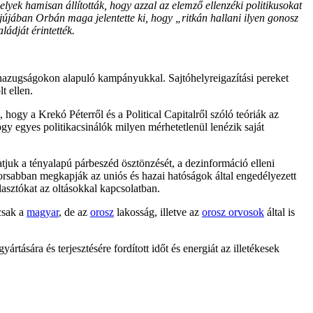
lyek hamisan állították, hogy azzal az elemző ellenzéki politikusokat
rjújában Orbán maga jelentette ki, hogy „ritkán hallani ilyen gonosz
saládját érintették.
 hazugságokon alapuló kampányukkal. Sajtóhelyreigazítási pereket
t ellen.
ogy a Krekó Péterről és a Political Capitalről szóló teóriák az
 egyes politikacsinálók milyen mérhetetlenül lenézik saját
atjuk a tényalapú párbeszéd ösztönzését, a dezinformáció elleni
yorsabban megkapják az uniós és hazai hatóságok által engedélyezett
asztókat az oltásokkal kapcsolatban.
csak a
magyar
, de az
orosz
lakosság, illetve az
orosz orvosok
által is
rtására és terjesztésére fordított időt és energiát az illetékesek