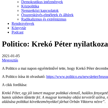
Demokratikus intézmények
Közpolitika
Nemzetközi kapcsolatok
Összeesküvés-elméletek és álhírek
Radikalizmus és extrémizmus
Rendezvények
Könyvtár
Podcast
Politico: Krekó Péter nyilatkoz
2021-01-05
Megosztás
A Politico a mai napon egyértelművé tette, hogy Krekó Péter december
A Politico írása itt olvasható:
https://www.politico.eu/newsletter/brus
A cikk fordítása:
Krekó Péter, egy jól ismert magyar politikai elemző, halálos fenyeget
hamis színben tűntette fel. A magyar kormány oltási terveiről szólva
aláásása politikai következményekkel járhat Orbán Viktorra nézve”.