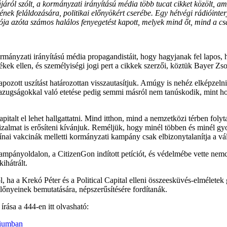
ról szólt, a kormányzati irányítású média több tucat cikket közölt, ame
tének feláldozására, politikai előnyökért cserébe. Egy hétvégi rádióinte
ója azóta számos halálos fenyegetést kapott, melyek mind őt, mind a c
ormányzati irányítású média propagandistáit, hogy hagyjanak fel lapos,
kek ellen, és személyiségi jogi pert a cikkek szerzői, köztük Bayer Zsol
ott uszítást határozottan visszautasítjuk. Amúgy is nehéz elképzelni, h
zugságokkal való etetése pedig semmi másról nem tanúskodik, mint hogy
talt el lehet hallgattatni. Mind itthon, mind a nemzetközi térben folyt
bizalmat is erősíteni kívánjuk. Reméljük, hogy minél többen és minél g
nai vakcinák melletti kormányzati kampány csak elbizonytalanítja a vál
ampányoldalon, a CitizenGon indított petíciót, és védelmébe vette nem
ihátrált.
ha a Krekó Péter és a Political Capital elleni összeesküvés-elméletek gyá
előnyeinek bemutatására, népszerűsítésére fordítanák.
írása a 444-en itt olvasható:
oriumban