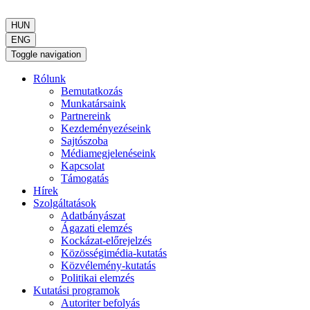
HUN
ENG
Toggle navigation
Rólunk
Bemutatkozás
Munkatársaink
Partnereink
Kezdeményezéseink
Sajtószoba
Médiamegjelenéseink
Kapcsolat
Támogatás
Hírek
Szolgáltatások
Adatbányászat
Ágazati elemzés
Kockázat-előrejelzés
Közösségimédia-kutatás
Közvélemény-kutatás
Politikai elemzés
Kutatási programok
Autoriter befolyás