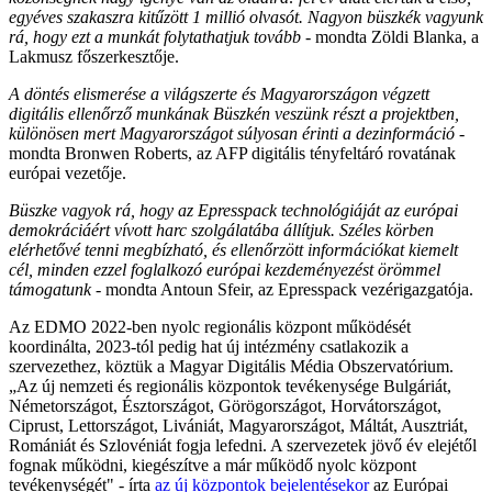
egyéves szakaszra kitűzött 1 millió olvasót. Nagyon büszkék vagyunk
rá, hogy ezt a munkát folytathatjuk tovább
- mondta Zöldi Blanka, a
Lakmusz főszerkesztője.
A döntés elismerése a világszerte és Magyarországon végzett
digitális ellenőrző munkának
Büszkén veszünk részt a projektben,
különösen mert Magyarországot súlyosan érinti a dezinformáció
-
mondta Bronwen Roberts, az AFP digitális tényfeltáró rovatának
európai vezetője.
Büszke vagyok rá, hogy az Epresspack technológiáját az európai
demokráciáért vívott harc szolgálatába állítjuk. Széles körben
elérhetővé tenni megbízható, és ellenőrzött információkat kiemelt
cél, minden ezzel foglalkozó európai kezdeményezést örömmel
támogatunk
- mondta Antoun Sfeir, az Epresspack vezérigazgatója.
Az EDMO 2022-ben nyolc regionális központ működését
koordinálta, 2023-tól pedig hat új intézmény csatlakozik a
szervezethez, köztük a Magyar Digitális Média Obszervatórium.
„Az új nemzeti és regionális központok tevékenysége Bulgáriát,
Németországot, Észtországot, Görögországot, Horvátországot,
Ciprust, Lettországot, Livániát, Magyarországot, Máltát, Ausztriát,
Romániát és Szlovéniát fogja lefedni. A szervezetek jövő év elejétől
fognak működni, kiegészítve a már működő nyolc központ
tevékenységét" - írta
az új központok bejelentésekor
az Európai