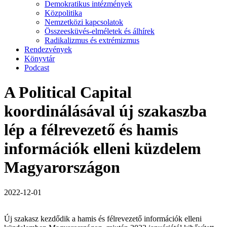
Demokratikus intézmények
Közpolitika
Nemzetközi kapcsolatok
Összeesküvés-elméletek és álhírek
Radikalizmus és extrémizmus
Rendezvények
Könyvtár
Podcast
A Political Capital
koordinálásával új szakaszba
lép a félrevezető és hamis
információk elleni küzdelem
Magyarországon
2022-12-01
Új szakasz kezdődik a hamis és félrevezető információk elleni