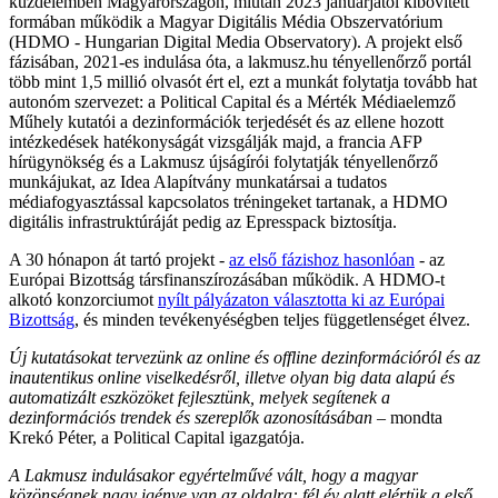
küzdelemben Magyarországon, miután 2023 januárjától kibővített
formában működik a Magyar Digitális Média Obszervatórium
(HDMO - Hungarian Digital Media Observatory). A projekt első
fázisában, 2021-es indulása óta, a lakmusz.hu tényellenőrző portál
több mint 1,5 millió olvasót ért el, ezt a munkát folytatja tovább hat
autonóm szervezet: a Political Capital és a Mérték Médiaelemző
Műhely kutatói a dezinformációk terjedését és az ellene hozott
intézkedések hatékonyságát vizsgálják majd, a francia AFP
hírügynökség és a Lakmusz újságírói folytatják tényellenőrző
munkájukat, az Idea Alapítvány munkatársai a tudatos
médiafogyasztással kapcsolatos tréningeket tartanak, a HDMO
digitális infrastruktúráját pedig az Epresspack biztosítja.
A 30 hónapon át tartó projekt -
az első fázishoz hasonlóan
- az
Európai Bizottság társfinanszírozásában működik. A HDMO-t
alkotó konzorciumot
nyílt pályázaton választotta ki az Európai
Bizottság
, és minden tevékenyéségben teljes függetlenséget élvez.
Új kutatásokat tervezünk az online és offline dezinformációról és az
inautentikus online viselkedésről, illetve olyan big data alapú és
automatizált eszközöket fejlesztünk, melyek segítenek a
dezinformációs trendek és szereplők azonosításában
– mondta
Krekó Péter, a Political Capital igazgatója.
A Lakmusz indulásakor egyértelművé vált, hogy a magyar
közönségnek nagy igénye van az oldalra: fél év alatt elértük a első,