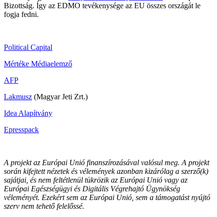
Bizottság. Így az EDMO tevékenysége az EU összes országát le
fogja fedni.
Political Capital
Mértéke Médiaelemző
AFP
Lakmusz
(Magyar Jeti Zrt.)
Idea Alapítvány
Epresspack
A projekt az Európai Unió finanszírozásával valósul meg. A projekt
során kifejtett nézetek és vélemények azonban kizárólag a szerző(k)
sajátjai, és nem feltétlenül tükrözik az Európai Unió vagy az
Európai Egészségügyi és Digitális Végrehajtó Ügynökség
véleményét. Ezekért sem az Európai Unió, sem a támogatást nyújtó
szerv nem tehető felelőssé.