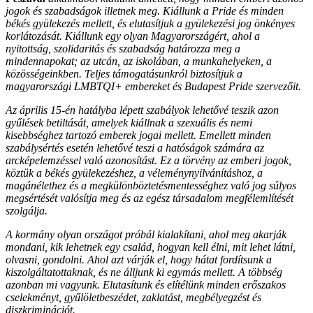
jogok és szabadságok illetnek meg. Kiállunk a Pride és minden
békés gyülekezés mellett, és elutasítjuk a gyülekezési jog önkényes
korlátozását. Kiállunk egy olyan Magyarországért, ahol a
nyitottság, szolidaritás és szabadság határozza meg a
mindennapokat; az utcán, az iskolában, a munkahelyeken, a
közösségeinkben. Teljes támogatásunkról biztosítjuk a
magyarországi LMBTQI+ embereket és Budapest Pride szervezőit.
Az április 15-én hatályba lépett szabályok lehetővé teszik azon
gyűlések betiltását, amelyek kiállnak a szexuális és nemi
kisebbséghez tartozó emberek jogai mellett. Emellett minden
szabálysértés esetén lehetővé teszi a hatóságok számára az
arcképelemzéssel való azonosítást. Ez a törvény az emberi jogok,
köztük a békés gyülekezéshez, a véleménynyilvánításhoz, a
magánélethez és a megkülönböztetésmentességhez való jog súlyos
megsértését valósítja meg és az egész társadalom megfélemlítését
szolgálja.
A kormány olyan országot próbál kialakítani, ahol meg akarják
mondani, kik lehetnek egy család, hogyan kell élni, mit lehet látni,
olvasni, gondolni. Ahol azt várják el, hogy hátat fordítsunk a
kiszolgáltatottaknak, és ne álljunk ki egymás mellett. A többség
azonban mi vagyunk. Elutasítunk és elítélünk minden erőszakos
cselekményt, gyűlöletbeszédet, zaklatást, megbélyegzést és
diszkriminációt.