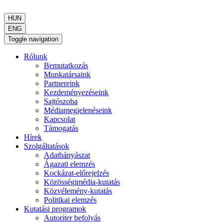
HUN
ENG
Toggle navigation
Rólunk
Bemutatkozás
Munkatársaink
Partnereink
Kezdeményezéseink
Sajtószoba
Médiamegjelenéseink
Kapcsolat
Támogatás
Hírek
Szolgáltatások
Adatbányászat
Ágazati elemzés
Kockázat-előrejelzés
Közösségimédia-kutatás
Közvélemény-kutatás
Politikai elemzés
Kutatási programok
Autoriter befolyás