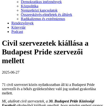
Demokratikus intézmények
Közpolitika
Nemzetközi kapcsolatok
Összeesküvés-elméletek és álhírek
Radikalizmus és extrémizmus
Rendezvények
Könyvtár
Podcast
Civil szervezetek kiállása a
Budapest Pride szervezői
mellett
2025-06-27
71 civil szervezet közös nyilatkozatban áll ki a Budapest Pride
szervezői és a békés gyülekezéshez való jog szabad gyakorlása
mellett.
Mi, alulírott civil szervezetek, a
30. Budapest Pride Közösségi
Fesztivál
alkalmából kiállunk amellett, hogy minden embert azonos