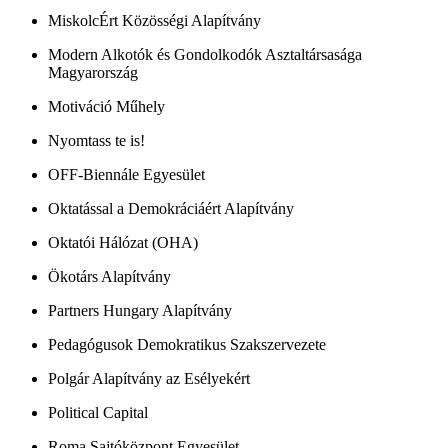
MiskolcÉrt Közösségi Alapítvány
Modern Alkotók és Gondolkodók Asztaltársasága
Magyarország
Motiváció Műhely
Nyomtass te is!
OFF-Biennále Egyesület
Oktatással a Demokráciáért Alapítvány
Oktatói Hálózat (OHA)
Ökotárs Alapítvány
Partners Hungary Alapítvány
Pedagógusok Demokratikus Szakszervezete
Polgár Alapítvány az Esélyekért
Political Capital
Roma Sajtóközpont Egyesület