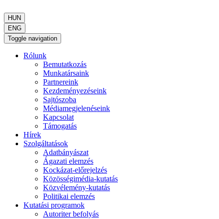
HUN
ENG
Toggle navigation
Rólunk
Bemutatkozás
Munkatársaink
Partnereink
Kezdeményezéseink
Sajtószoba
Médiamegjelenéseink
Kapcsolat
Támogatás
Hírek
Szolgáltatások
Adatbányászat
Ágazati elemzés
Kockázat-előrejelzés
Közösségimédia-kutatás
Közvélemény-kutatás
Politikai elemzés
Kutatási programok
Autoriter befolyás