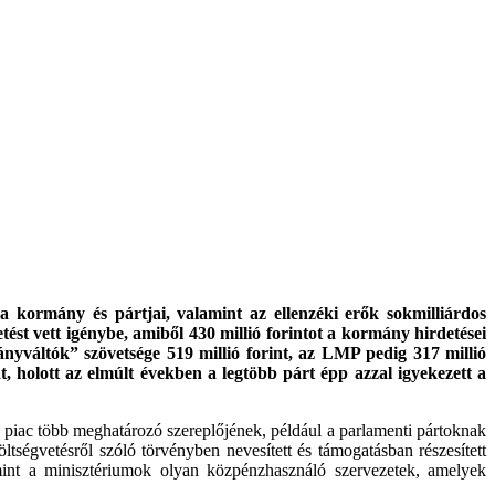
 kormány és pártjai, valamint az ellenzéki erők sokmilliárdos
ést vett igénybe, amiből 430 millió forintot a kormány hirdetései
ányváltók” szövetsége 519 millió forint, az LMP pedig 317 millió
t, holott az elmúlt években a legtöbb párt épp azzal igyekezett a
si piac több meghatározó szereplőjének, például a parlamenti pártoknak
ségvetésről szóló törvényben nevesített és támogatásban részesített
amint a minisztériumok olyan közpénzhasználó szervezetek, amelyek