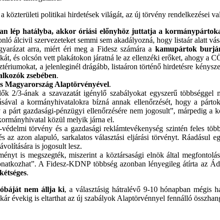
 a közterületi politikai hirdetések világát, az új törvény rendelkezései 
an lép hatályba, akkor óriási előnyhöz juttatja a kormánypártok
onló álcivil szervezeteket semmi sem akadályozná, hogy listaár alatt vás
yarázat arra, miért éri meg a Fidesz számára a
kamupártok burjá
t, és olcsón vett plakátokon járatná le az ellenzéki erőket, ahogy a C
sztériumokat, a jelenleginél drágább, listaáron történő hirdetésre kénys
llalkozók zsebében
.
tes Magyarország Alaptörvényével
.
ők 2/3-ának a szavazatát igénylő szabályokat egyszerű többséggel mód
lításával a kormányhivatalokra bízná annak ellenőrzését, hogy a párto
rv a párt gazdasági-pénzügyi ellenőrzésére nem jogosult”, márpedig a
kormányhivatal közül melyik járna el.
p-védelmi törvény és a gazdasági reklámtevékenység szintén feles többs
és az azon alapuló, sarkalatos választási eljárási törvényt. Ráadásul
ávolítására is jogosult lesz.
nyt is megszegték, miszerint a köztársasági elnök által megfontolásr
vonatkozhat”. A Fidesz-KDNP többség azonban lényegileg átírta az Ád
 kétséges
.
óbáját nem állja ki
, a választásig hátralévő 9-10 hónapban mégis ha
vekig is eltarthat az új szabályok Alaptörvénnyel fennálló összhangjá