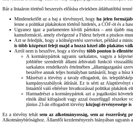
Bár a listaáron történő beszerzés előírása elviekben átláthatóbbá tenné
Mindenekelőtt az a baj a törvénnyel, hogy
ha jelen formájáb
lenne a politikai plakátokon történő hirdetés, a CÖF-öt és a has
Ugyanez igaz a parlamenten kívüli pártokra – ami újabb mag
kamuformáció, amely elvégezné a Fidesz helyett a piszkos munká
Azt se feledjük, hogy a költségvetési szerveket, például a mini
is több közpénzt felejt majd a hozzá közel álló plakátos vá
Arról nem is beszélve, hogy a törvény
több ponton is ellenté
A kormánypártok ugyanis sarkalatos, vagyis a képvisel
jobblétre szenderült állami árhivatali funkció visszaál
sarkalatos rendelkezés értelmében „államigazgatási sze
beszélve annak teljes homályban tartásáról, hogy a húsz 
Másrészt a törvény a tavaly elfogadott, ún. településké
kampányszabályok átírását. Ez is sérti az Alaptörvényt 
listaártól való eltérésre hivatkozással politikai plakátok elt
Harmadrészt a kormánypártok azt a jogalkotási követelmé
elnök által kifogásolt vagy azzal összefüggő részekre 
június 23-án elfogadott törvény
közjogi érvényessége is
Ez a törvény tehát
sem az alkotmányosság, sem az ésszerűség pr
Alkotmánybírósághoz. Államfői kezdeményezés hiányában ugyanis akár é