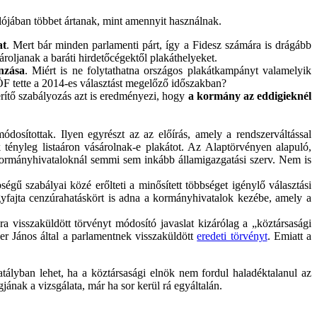
valójában többet ártanak, mint amennyit használnak.
at
. Mert bár minden parlamenti párt, így a Fidesz számára is drágább
ároljanak a baráti hirdetőcégektől plakáthelyeket.
nzása
. Miért is ne folytathatna országos plakátkampányt valamelyik
ÖF tette a 2014-es választást megelőző időszakban?
zerítő szabályozás azt is eredményezi, hogy
a kormány az eddigieknél
osítottak. Ilyen egyrészt az az előírás, amely a rendszerváltással
k tényleg listaáron vásárolnak-e plakátot. Az Alaptörvényen alapuló,
 kormányhivataloknál semmi sem inkább államigazgatási szerv. Nem is
égű szabályai közé erőlteti a minősített többséget igénylő választási
 egyfajta cenzúrahatáskört is adna a kormányhivatalok kezébe, amely a
a visszaküldött törvényt módosító javaslat kizárólag a „köztársasági
er János által a parlamentnek visszaküldött
eredeti törvényt
. Emiatt a
tályban lehet, ha a köztársasági elnök nem fordul haladéktalanul az
nak a vizsgálata, már ha sor kerül rá egyáltalán.