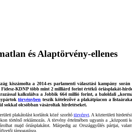
matlan és Alaptörvény-ellenes
szág kiszámolta a 2014-es parlamenti választási kampány során a
 Fidesz-KDNP több mint 2 milliárd forint értékű óriásplakát-hirdet
azással kalkulálva a Jobbik 664 millió forint, a baloldali „korm
ánypártok
törvényben
teszik kötelezővé a plakátpiacon a listaáraka
ál sokkal olcsóbban vásároltak hirdetéseket.
ületi plakátolást korlátok közé szorító
törvényt
. A közterületi hirdeté
on történő reklámozás. A törvény értelmében ugyanis a „központi költ
sárolhat majd óriásplakátot. Márpedig az Országgyűlés pártjai, val
ófizetői támogatásra.