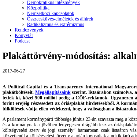
Demokratikus intézmények
Közpolitika
Nemzetközi kapcsolatok
Összeesküvés-elméletek és álhírek
Radikalizmus és extrémizmus
Rendezvények
Könyvtár
Podcast
Plakáttörvény-módosítás: alkal
2017-06-27
A Political Capital és a Transparency International Magyaror
plakátköltéseit.
Megállapításaink
szerint, listaárakon számolva, a
tettek ki, közel 500 milliót pedig a CÖF-reklámok. Ugyanezen ár
forint erejéig részesedett az óriásplakát-hirdetésekből. A korm
túlköltések vádja ellen védekezni, hogy a valóságban a listaárakn
A parlament kormánypárti többsége június 23-án szavazta meg a közter
és a kormánynak a jövőben lényegesen drágább lesz az óriásplakátok
költségvetési szerv és jogi személy” hamarosan csak listaáron vá
közvetlenül a költségvetési törvény alapján jogosultak a nekik járó ad