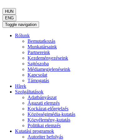
HUN
ENG
Toggle navigation
Rólunk
Bemutatkozás
Munkatársaink
Partnereink
Kezdeményezéseink
Sajtószoba
Médiamegjelenéseink
Kapcsolat
Támogatás
Hírek
Szolgáltatások
Adatbányászat
Ágazati elemzés
Kockázat-előrejelzés
Közösségimédia-kutatás
Közvélemény-kutatás
Politikai elemzés
Kutatási programok
Autoriter befolyás