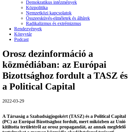
Demokratikus intézmények
Közpolitika
Nemzetközi kapcsolatok
Összeesküvés-elméletek és álhírek
Radikalizmus és extrémizmus
Rendezvények
Könyvtár
Podcast
Orosz dezinformáció a
közmédiában: az Európai
Bizottsághoz fordult a TASZ és
a Political Capital
2022-03-29
A Társaság a Szabadságjogokért (TASZ) és a Political Capital
(PC) az Európai Bizottsághoz fordult, mert miközben az Unió
kitiltotta területéről az orosz propagandát, az annak megfelelő