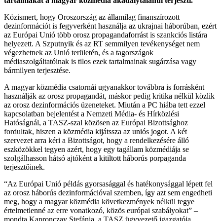
tartalmakat a magyar közmédia akadálytalanul terjeszti.
Közismert, hogy Oroszország az államilag finanszírozott
dezinformációt is fegyverként használja az ukrajnai háborúban, ezért
az Európai Unió több orosz propagandaforrást is szankciós listára
helyezett. A Szputnyik és az RT semmilyen tevékenységet nem
végezhetnek az Unió területén, és a tagországok
médiaszolgáltatóinak is tilos ezek tartalmainak sugárzása vagy
bármilyen terjesztése.
A magyar közmédia csatornái ugyanakkor továbbra is forrásként
használják az orosz propagandát, máskor pedig kritika nélkül közlik
az orosz dezinformációs üzeneteket. Miután a PC hiába tett ezzel
kapcsolatban bejelentést a Nemzeti Média- és Hírközlési
Hatóságnál, a TASZ-szal közösen az Európai Bizottsághoz
fordultak, hiszen a közmédia kijátssza az uniós jogot. A két
szervezet arra kéri a Bizottságot, hogy a rendelkezésére álló
eszközökkel tegyen azért, hogy egy tagállam közmédiája se
szolgálhasson hátsó ajtóként a kitiltott háborús porpaganda
terjesztőinek.
“Az Európai Unió példás gyorsasággal és hatékonysággal lépett fel
az orosz háborús dezinformációval szemben, így azt sem engedheti
meg, hogy a magyar közmédia következmények nélkül tegye
értelmetlenné az erre vonatkozó, közös európai szabályokat” –
mondta Kapronczay Stefánia, a TASZ ügyvezető igazgatója.