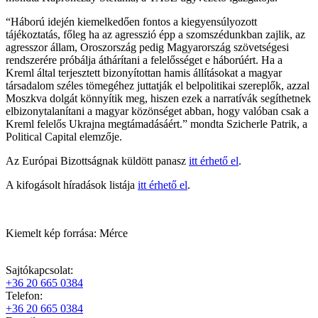
“Háború idején kiemelkedően fontos a kiegyensúlyozott
tájékoztatás, főleg ha az agresszió épp a szomszédunkban zajlik, az
agresszor állam, Oroszország pedig Magyarország szövetségesi
rendszerére próbálja áthárítani a felelősséget e háborúért. Ha a
Kreml által terjesztett bizonyítottan hamis állításokat a magyar
társadalom széles tömegéhez juttatják el belpolitikai szereplők, azzal
Moszkva dolgát könnyítik meg, hiszen ezek a narratívák segíthetnek
elbizonytalanítani a magyar közönséget abban, hogy valóban csak a
Kreml felelős Ukrajna megtámadásáért.” mondta Szicherle Patrik, a
Political Capital elemzője.
Az Európai Bizottságnak küldött panasz
itt érhető el
.
A kifogásolt híradások listája
itt érhető el
.
Kiemelt kép forrása: Mérce
Sajtókapcsolat:
+36 20 665 0384
Telefon:
+36 20 665 0384