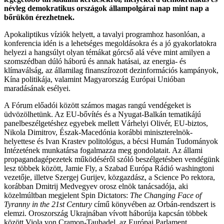
névleg demokratikus országok állampolgárai nap mint nap a
bőrükön érezhetnek.
Apokaliptikus víziók helyett, a tavalyi programhoz hasonlóan, a
konferencia idén is a lehetséges megoldásokra és a jó gyakorlatokra
helyezi a hangsúlyt olyan témákat górcső alá véve mint amilyen a
szomszédban dúló háború és annak hatásai, az energia- és
klímaválság, az államilag finanszírozott dezinformációs kampányok,
Kína politikája, valamint Magyarország Európai Unióban
maradásának esélyei.
A Fórum előadói között számos magas rangú vendégeket is
üdvözölhetünk. Az EU-bővítés és a Nyugat-Balkán tematikájú
panelbeszélgetéshez egyebek mellett Várhelyi Olivér, EU-biztos,
Nikola Dimitrov, Észak-Macedónia korábbi miniszterelnök-
helyettese és Ivan Krastev politológus, a bécsi Humán Tudományok
Intézetének munkatársa fogalmazza meg gondolatait. Az állami
propagandagépezetek működéséről szóló beszélgetésben vendégünk
lesz többek között, Jamie Fly, a Szabad Európa Rádió washingtoni
vezetője, illetve Szergej Gurijev, közgazdász, a Science Po rektora,
korábban Dmitrij Medvegyev orosz elnök tanácsadója, aki
közelmúltban megjelent Spin Dictators:
The Changing Face of
Tyranny in the 21st Century
című könyvében az Orbán-rendszert is
elemzi. Oroszország Ukrajnában vívott háborúja kapcsán többek
között Viola von Cramon-Taubadel, az Európai Parlament