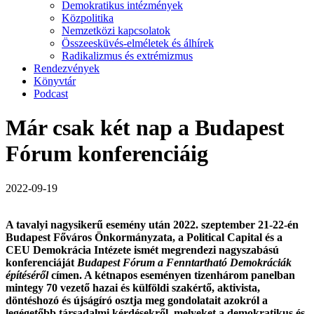
Demokratikus intézmények
Közpolitika
Nemzetközi kapcsolatok
Összeesküvés-elméletek és álhírek
Radikalizmus és extrémizmus
Rendezvények
Könyvtár
Podcast
Már csak két nap a Budapest
Fórum konferenciáig
2022-09-19
A tavalyi nagysikerű esemény után 2022. szeptember 21-22-én
Budapest Főváros Önkormányzata, a Political Capital és a
CEU Demokrácia Intézete ismét megrendezi nagyszabású
konferenciáját
Budapest Fórum a Fenntartható Demokráciák
építéséről
címen. A kétnapos eseményen tizenhárom panelban
mintegy 70 vezető hazai és külföldi szakértő, aktivista,
döntéshozó és újságíró osztja meg gondolatait azokról a
legégetőbb társadalmi kérdésekről, melyeket a demokratikus és