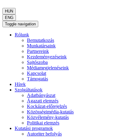
HUN
ENG
Toggle navigation
Rólunk
Bemutatkozás
Munkatársaink
Partnereink
Kezdeményezéseink
Sajtószoba
Médiamegjelenéseink
Kapcsolat
Támogatás
Hírek
Szolgáltatások
Adatbányászat
Ágazati elemzés
Kockázat-előrejelzés
Közösségimédia-kutatás
Közvélemény-kutatás
Politikai elemzés
Kutatási programok
Autoriter befolyás