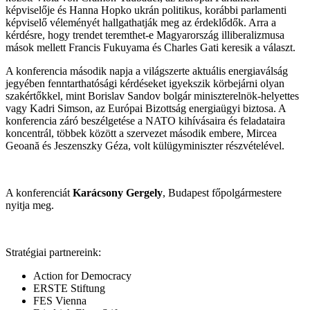
képviselője és Hanna Hopko ukrán politikus, korábbi parlamenti
képviselő véleményét hallgathatják meg az érdeklődők. Arra a
kérdésre, hogy trendet teremthet-e Magyarország illiberalizmusa
mások mellett Francis Fukuyama és Charles Gati keresik a választ.
A konferencia második napja a világszerte aktuális energiaválság
jegyében fenntarthatósági kérdéseket igyekszik körbejárni olyan
szakértőkkel, mint Borislav Sandov bolgár miniszterelnök-helyettes
vagy Kadri Simson, az Európai Bizottság energiaügyi biztosa. A
konferencia záró beszélgetése a NATO kihívásaira és feladataira
koncentrál, többek között a szervezet második embere, Mircea
Geoană és Jeszenszky Géza, volt külügyminiszter részvételével.
A konferenciát
Karácsony Gergely
, Budapest főpolgármestere
nyitja meg.
Stratégiai partnereink:
Action for Democracy
ERSTE Stiftung
FES Vienna