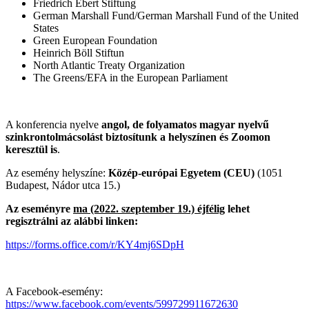
Friedrich Ebert Stiftung
German Marshall Fund/German Marshall Fund of the United
States
Green European Foundation
Heinrich Böll Stiftun
North Atlantic Treaty Organization
The Greens/EFA in the European Parliament
A konferencia nyelve
angol, de folyamatos magyar nyelvű
szinkrontolmácsolást biztosítunk a helyszínen és Zoomon
keresztül is
.
Az esemény helyszíne:
Közép-európai Egyetem (CEU)
(1051
Budapest, Nádor utca 15.)
Az eseményre
ma (2022. szeptember 19.) éjfélig
lehet
regisztrálni az alábbi linken:
https://forms.office.com/r/KY4mj6SDpH
A Facebook-esemény:
https://www.facebook.com/events/599729911672630