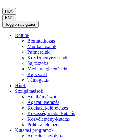
HUN
ENG
Toggle navigation
Rólunk
Bemutatkozás
Munkatársaink
Partnereink
Kezdeményezéseink
Sajtószoba
Médiamegjelenéseink
Kapcsolat
Támogatás
Hírek
Szolgáltatások
Adatbányászat
Ágazati elemzés
Kockázat-előrejelzés
Közösségimédia-kutatás
Közvélemény-kutatás
Politikai elemzés
Kutatási programok
Autoriter befolyás