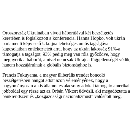
Oroszország Ukrajnában vívott háborújával két beszélgetés
keretében is foglalkozott a konferencia. Hanna Hopko, volt ukrán
parlamenti képviselő Ukrajna lehetséges uniós tagságával
kapcsolatban emlékeztetett arra, hogy az ukrán lakosság 91%-a
támogatja a tagságot, 93% pedig meg van róla győződve, hogy
megnyerik a háborút, amivel nemcsak Ukrajna függetlenségét védik,
hanem hozzájárulnak a globális biztonsághoz is.
Francis Fukuyama, a magyar illiberális trendet boncoló
beszélgetésben hangot adott azon véleményének, hogy a
hagyományosan a kis államot és alacsony adókat támogató amerikai
jobboldal egy része azt az Orbán Viktort üdvözli, aki megadóztatta a
bankrendszert és „közgazdasági nacionalizmust” valósított meg.