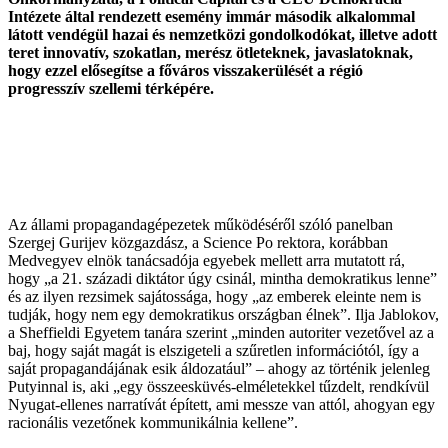
Intézete által rendezett esemény immár második alkalommal
látott vendégül hazai és nemzetközi gondolkodókat, illetve adott
teret innovatív, szokatlan, merész ötleteknek, javaslatoknak,
hogy ezzel elősegítse a főváros visszakerülését a régió
progresszív szellemi térképére.
Az állami propagandagépezetek működéséről szóló panelban
Szergej Gurijev közgazdász, a Science Po rektora, korábban
Medvegyev elnök tanácsadója egyebek mellett arra mutatott rá,
hogy „a 21. századi diktátor úgy csinál, mintha demokratikus lenne”
és az ilyen rezsimek sajátossága, hogy „az emberek eleinte nem is
tudják, hogy nem egy demokratikus országban élnek”. Ilja Jablokov,
a Sheffieldi Egyetem tanára szerint „minden autoriter vezetővel az a
baj, hogy saját magát is elszigeteli a szűretlen információtól, így a
saját propagandájának esik áldozatául” – ahogy az történik jelenleg
Putyinnal is, aki „egy összeesküvés-elméletekkel tűzdelt, rendkívül
Nyugat-ellenes narratívát épített, ami messze van attól, ahogyan egy
racionális vezetőnek kommunikálnia kellene”.