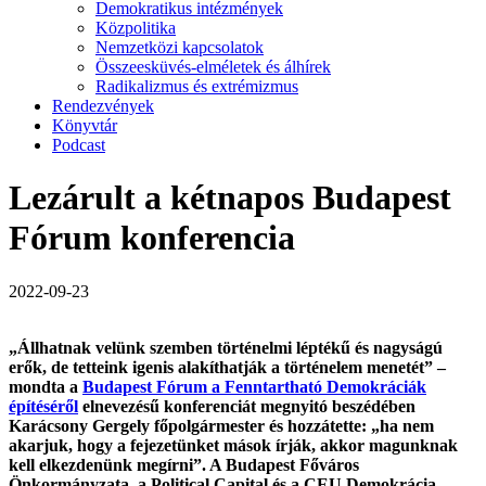
Demokratikus intézmények
Közpolitika
Nemzetközi kapcsolatok
Összeesküvés-elméletek és álhírek
Radikalizmus és extrémizmus
Rendezvények
Könyvtár
Podcast
Lezárult a kétnapos Budapest
Fórum konferencia
2022-09-23
„Állhatnak velünk szemben történelmi léptékű és nagyságú
erők, de tetteink igenis alakíthatják a történelem menetét” –
mondta
a
Budapest Fórum a Fenntartható Demokráciák
építéséről
elnevezésű konferenciát megnyitó beszédében
Karácsony Gergely főpolgármester és hozzátette: „
ha nem
akarjuk, hogy a fejezetünket mások írják, akkor magunknak
kell elkezdenünk megírni”.
A Budapest Főváros
Önkormányzata, a Political Capital és a CEU Demokrácia