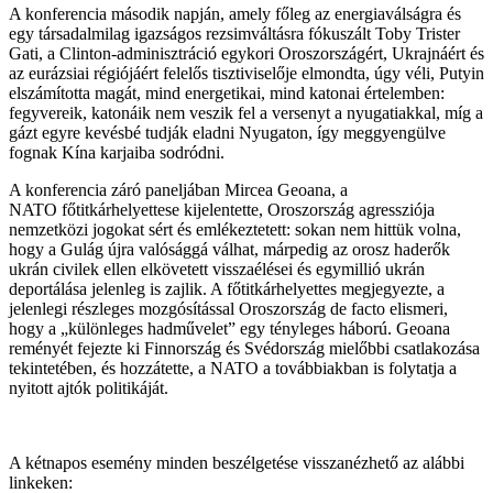
A konferencia második napján, amely főleg az energiaválságra és
egy társadalmilag igazságos rezsimváltásra fókuszált Toby Trister
Gati, a Clinton-adminisztráció egykori Oroszországért, Ukrajnáért és
az eurázsiai régiójáért felelős tisztiviselője elmondta, úgy véli, Putyin
elszámította magát, mind energetikai, mind katonai értelemben:
fegyvereik, katonáik nem veszik fel a versenyt a nyugatiakkal, míg a
gázt egyre kevésbé tudják eladni Nyugaton, így meggyengülve
fognak Kína karjaiba sodródni.
A konferencia záró paneljában Mircea Geoana, a
NATO főtitkárhelyettese kijelentette, Oroszország agressziója
nemzetközi jogokat sért és emlékeztetett: sokan nem hittük volna,
hogy a Gulág újra valósággá válhat, márpedig az orosz haderők
ukrán civilek ellen elkövetett visszaélései és egymillió ukrán
deportálása jelenleg is zajlik. A főtitkárhelyettes megjegyezte, a
jelenlegi részleges mozgósítással Oroszország de facto elismeri,
hogy a „különleges hadművelet” egy tényleges háború. Geoana
reményét fejezte ki Finnország és Svédország mielőbbi csatlakozása
tekintetében, és hozzátette, a NATO a továbbiakban is folytatja a
nyitott ajtók politikáját.
A kétnapos esemény minden beszélgetése visszanézhető az alábbi
linkeken: