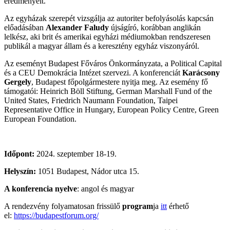
eredményeit.
Az egyházak szerepét vizsgálja az autoriter befolyásolás kapcsán
előadásában
Alexander Faludy
újságíró, korábban anglikán
lelkész, aki brit és amerikai egyházi médiumokban rendszeresen
publikál a magyar állam és a keresztény egyház viszonyáról.
Az eseményt Budapest Főváros Önkormányzata, a Political Capital
és a CEU Demokrácia Intézet szervezi. A konferenciát
Karácsony
Gergely
, Budapest főpolgármestere nyitja meg. Az esemény fő
támogatói: Heinrich Böll Stiftung, German Marshall Fund of the
United States, Friedrich Naumann Foundation, Taipei
Representative Office in Hungary, European Policy Centre, Green
European Foundation.
Időpont:
2024. szeptember 18-19.
Helyszín:
1051 Budapest, Nádor utca 15.
A konferencia nyelve
: angol és magyar
A rendezvény folyamatosan frissülő
program
ja
itt
érhető
el:
https://budapestforum.org/