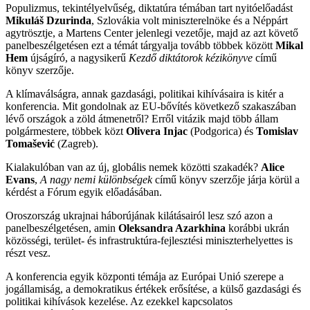
Populizmus, tekintélyelvűség, diktatúra témában tart nyitóelőadást
Mikuláš Dzurinda
, Szlovákia volt miniszterelnöke és a Néppárt
agytrösztje, a Martens Center jelenlegi vezetője, majd az azt követő
panelbeszélgetésen ezt a témát tárgyalja tovább többek között
Mikal
Hem
újságíró, a nagysikerű
Kezdő diktátorok kézikönyve
című
könyv szerzője.
A klímaválságra, annak gazdasági, politikai kihívásaira is kitér a
konferencia. Mit gondolnak az EU-bővítés következő szakaszában
lévő országok a zöld átmenetről? Erről vitázik majd több állam
polgármestere, többek közt
Olivera Injac
(Podgorica) és
Tomislav
Tomašević
(Zagreb).
Kialakulóban van az új, globális nemek közötti szakadék?
Alice
Evans
,
A nagy nemi különbségek
című könyv szerzője járja körül a
kérdést a Fórum egyik előadásában.
Oroszország ukrajnai háborújának kilátásairól lesz szó azon a
panelbeszélgetésen, amin
Oleksandra Azarkhina
korábbi ukrán
közösségi, terület- és infrastruktúra-fejlesztési miniszterhelyettes is
részt vesz.
A konferencia egyik központi témája az Európai Unió szerepe a
jogállamiság, a demokratikus értékek erősítése, a külső gazdasági és
politikai kihívások kezelése. Az ezekkel kapcsolatos