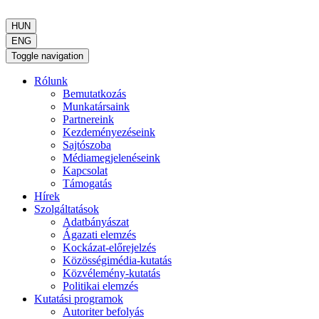
HUN
ENG
Toggle navigation
Rólunk
Bemutatkozás
Munkatársaink
Partnereink
Kezdeményezéseink
Sajtószoba
Médiamegjelenéseink
Kapcsolat
Támogatás
Hírek
Szolgáltatások
Adatbányászat
Ágazati elemzés
Kockázat-előrejelzés
Közösségimédia-kutatás
Közvélemény-kutatás
Politikai elemzés
Kutatási programok
Autoriter befolyás