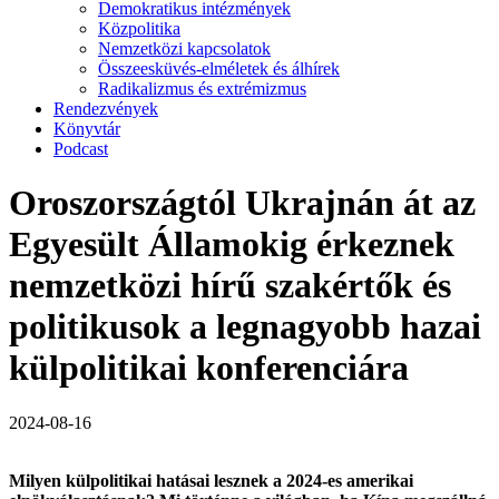
Demokratikus intézmények
Közpolitika
Nemzetközi kapcsolatok
Összeesküvés-elméletek és álhírek
Radikalizmus és extrémizmus
Rendezvények
Könyvtár
Podcast
Oroszországtól Ukrajnán át az
Egyesült Államokig érkeznek
nemzetközi hírű szakértők és
politikusok a legnagyobb hazai
külpolitikai konferenciára
2024-08-16
Milyen külpolitikai hatásai lesznek a 2024-es amerikai