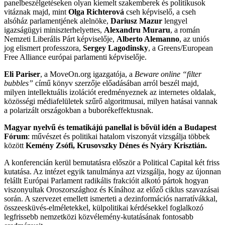
panelbeszélgetéseken olyan kiemelt szakemberek és politikusok
vitáznak majd, mint
Olga Richterová
cseh képviselő, a cseh
alsóház parlamentjének alelnöke,
Dariusz Mazur
lengyel
igazságügyi miniszterhelyettes,
Alexandru Muraru
, a román
Nemzeti Liberális Párt képviselője,
Alberto Alemanno
, az uniós
jog elismert professzora,
Sergey Lagodinsky
, a Greens/European
Free Alliance európai parlamenti képviselője.
Eli Pariser
, a MoveOn.org igazgatója, a
Beware online “filter
bubbles”
című könyv szerzője előadásában arról beszél majd,
milyen intellektuális izolációt eredményeznek az internetes oldalak,
közösségi médiafelületek szűrő algoritmusai, milyen hatásai vannak
a polarizált országokban a buborékeffektusnak.
Magyar nyelvű és tematikájú panellal is bővül idén a Budapest
Fórum
: művészet és politikai hatalom viszonyát vizsgálja többek
között
Kemény Zsófi, Krusovszky Dénes és Nyáry Krisztián.
A konferencián kerül bemutatásra először a Political Capital két friss
kutatása. Az intézet egyik tanulmánya azt vizsgálja, hogy az újonnan
felállt Európai Parlament radikális frakcióit alkotó pártok hogyan
viszonyultak Oroszországhoz és Kínához az előző ciklus szavazásai
során. A szervezet emellett ismerteti a dezinformációs narratívákkal,
összeesküvés-elméletekkel, külpolitikai kérdésekkel foglalkozó
legfrissebb nemzetközi közvélemény-kutatásának fontosabb