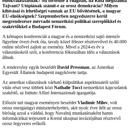
elnökválasztásnak? Mi történne a világban, ha Kína megszállná
Tajvant? Utópiának számít-e az orosz demokrácia? Milyen
kihívásai és lehetőségei vannak az EU bővítésének, a magyar
EU-elnökségnek? Szeptemberben negyedszerre kerül
megrendezésre mérvadó nemzetközi politikai szereplőkkel és
szakértőkkel a Budapest Fórum.
A kétnapos konferenciát a magyar és a nemzetközi sajtó intenzív
figyelme övezi évek óta, tavaly közel félezer résztvevővel és 40.000
online nézővel zajlott az esemény. Mivel a 2024-es év a
választásokról szól, a konferencia fókuszában idén a választások
állnak.
A rendezvény egyik beszédét
David Pressman
, az Amerikai
Egyesült Államok budapesti nagykövete tartja.
Az amerikai választások várható külpolitikai aspektusairól szóló
vitán részt vesz többek közt
Nathalie Tocci
nemzetközi kapcsolatok
szakértő, az Istituto Affari Internazionali igazgatója.
Először tart magyar eseményen beszédet
Vladimir Milov
, volt
orosz energiaügyi miniszterhelyettes, akit nyolc évre ítélt az orosz
bíróság azzal a váddal, hogy Navalnij munkatársaként hamis
információkat terjesztett a Kreml ukrajnai inváziójában résztvevő
orosz fegyveres erőkről.