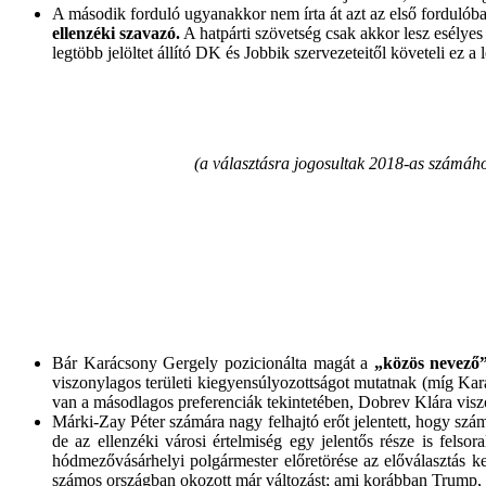
A második forduló ugyanakkor nem írta át azt az első fordulóba
ellenzéki szavazó.
A hatpárti szövetség csak akkor lesz esélyes 
legtöbb jelöltet állító DK és Jobbik szervezeteitől követeli ez a 
(a választásra jogosultak 2018-as számához
Bár Karácsony Gergely pozicionálta magát a
„közös nevező”
viszonylagos területi kiegyensúlyozottságot mutatnak (míg Ka
van a másodlagos preferenciák tekintetében, Dobrev Klára viszon
Márki-Zay Péter számára nagy felhajtó erőt jelentett, hogy szá
de az ellenzéki városi értelmiség egy jelentős része is fel
hódmezővásárhelyi polgármester előretörése az előválasztás k
számos országban okozott már változást; ami korábban Trump, M