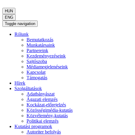
HUN
ENG
Toggle navigation
Rólunk
Bemutatkozás
Munkatársaink
Partnereink
Kezdeményezéseink
Sajtószoba
Médiamegjelenéseink
Kapcsolat
Támogatás
Hírek
Szolgáltatások
Adatbányászat
Ágazati elemzés
Kockázat-előrejelzés
Közösségimédia-kutatás
Közvélemény-kutatás
Politikai elemzés
Kutatási programok
Autoriter befolyás