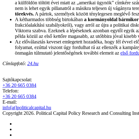
a külföldön töltött évei miatt az „amerikai ügynök” címkére s
nem is lehet egyik pillanatról a másikra teljesen új vágányra ter
törekvés.
A pártok, személyek között ténylegesen meglévő feszül
A kétharmados többség birtokában
a kormányoldal bármikor
frakcióalakítási szabályokról), vagy arról az újra a politikai d
Viktorra szabva. Ezeknek a lépéseknek azonban egytől egyik az l
példa közül az első kettőre magasabb, az utóbbira jóval kisebb
Az előválasztás keveset emlegetett hozadéka, hogy fél évvel előre
folyamat, ezúttal viszont úgy fordulhat rá az ellenzék a kampá
önmagán túlmutató jelentőségének további elemeit az
első ford
Címlapfotó:
24.hu
Sajtókapcsolat:
+36 20 665 0384
Telefon:
+36 20 665 0384
E-mail:
info[at]politicalcapital.hu
Copyright 2026. Political Capital Policy Research and Consulting Inst