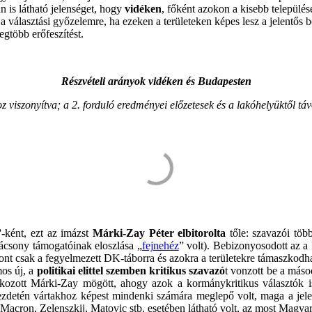
n is látható jelenséget, hogy
vidéken
, főként azokon a kisebb települé
a választási győzelemre, ha ezeken a területeken képes lesz a jelentős b
legtöbb erőfeszítést.
Részvételi arányok vidéken és Budapesten
 viszonyítva; a 2. forduló eredményei előzetesek és a lakóhelyüktől távo
-
ként, ezt az imázst
Márki-Zay Péter elbitorolta
tőle: szavazói töb
rácsony támogatóinak eloszlása „
fejnehéz
” volt). Bebizonyosodott az a 
t csak a fegyelmezett DK-táborra és azokra a területekre támaszkodhato
mos új, a
politikai elittel szemben kritikus szavazó
t vonzott be a máso
sorakozott Márki-Zay mögött, ahogy azok a kormánykritikus választók 
ezdetén vártakhoz képest mindenki számára meglepő volt, maga a jelens
acron, Zelenszkij, Matovic stb. esetében látható volt, az most Magyar