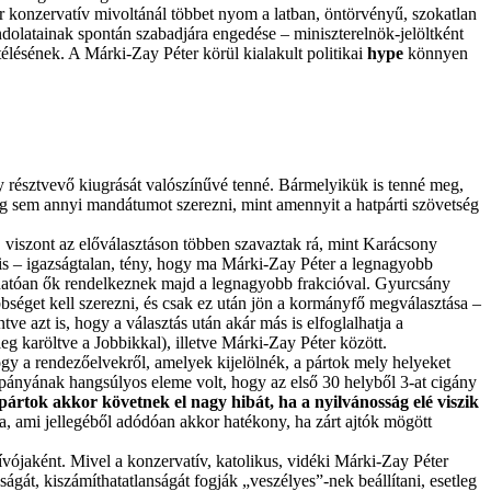
 konzervatív mivoltánál többet nyom a latban, öntörvényű, szokatlan
 gondolatainak spontán szabadjára engedése – miniszterelnök-jelöltként
ésének. A Márki-Zay Péter körül kialakult politikai
hype
könnyen
y résztvevő kiugrását valószínűvé tenné. Bármelyikük is tenné meg,
leg sem annyi mandátumot szerezni, mint amennyit a hatpárti szövetség
, viszont az előválasztáson többen szavaztak rá, mint Karácsony
tt is – igazságtalan, tény, hogy ma Márki-Zay Péter a legnagyobb
árhatóan ők rendelkeznek majd a legnagyobb frakcióval. Gyurcsány
bbséget kell szerezni, és csak ez után jön a kormányfő megválasztása –
tve azt is, hogy a választás után akár más is elfoglalhatja a
eg karöltve a Jobbikkal), illetve Márki-Zay Péter között.
ogy a rendezőelvekről, amelyek kijelölnék, a pártok mely helyeket
kampányának hangsúlyos eleme volt, hogy az első 30 helyből 3-at cigány
pártok akkor követnek el nagy hibát, ha a nyilvánosság elé viszik
data, ami jellegéből adódóan akkor hatékony, ha zárt ajtók mögött
ójaként. Mivel a konzervatív, katolikus, vidéki Márki-Zay Péter
ágát, kiszámíthatatlanságát fogják „veszélyes”-nek beállítani, esetleg