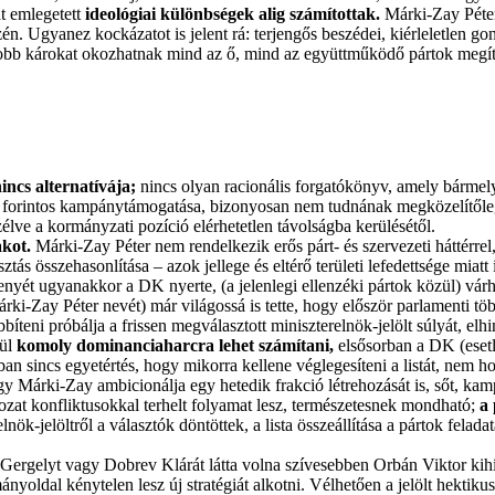
t emlegetett
ideológiai különbségek alig számítottak.
Márki-Zay Péter
egészén. Ugyanez kockázatot is jelent rá: terjengős beszédei, kiérleletlen
b károkat okozhatnak mind az ő, mind az együttműködő pártok megítél
incs alternatívája;
nincs olyan racionális forgatókönyv, amely bármel
millió forintos kampánytámogatása, bizonyosan nem tudnának megközelítő
élve a kormányzati pozíció elérhetetlen távolságba kerülésétől.
akot.
Márki-Zay Péter nem rendelkezik erős párt- és szervezeti háttérrel
tás összehasonlítása – azok jellege és eltérő területi lefedettsége mia
rsenyét ugyanakkor a DK nyerte, (a jelenlegi ellenzéki pártok közül) v
rki-Zay Péter nevét) már világossá is tette, hogy először parlamenti tö
íteni próbálja a frissen megválasztott miniszterelnök-jelölt súlyát, elhin
ül
komoly dominanciaharcra lehet számítani,
elsősorban a DK (esetl
n sincs egyetértés, hogy mikorra kellene véglegesíteni a listát, nem h
, hogy Márki-Zay ambicionálja egy hetedik frakció létrehozását is, sőt, 
orozat konfliktusokkal terhelt folyamat lesz, természetesnek mondható;
a 
lnök-jelöltről a választók döntöttek, a lista összeállítása a pártok fela
ergelyt vagy Dobrev Klárát látta volna szívesebben Orbán Viktor kihív
oldal kénytelen lesz új stratégiát alkotni. Vélhetően a jelölt hektikuss