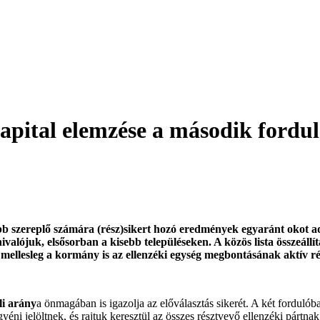
Capital elemzése a második fordu
több szereplő számára (rész)sikert hozó eredmények egyaránt okot a
alójuk, elsősorban a kisebb településeken. A közös lista összeállítá
 mellesleg a kormány is az ellenzéki egység megbontásának aktív ré
li arány
a önmagában is igazolja az előválasztás sikerét. A két fordulób
yéni jelöltnek, és rajtuk keresztül az összes résztvevő ellenzéki pártnak 