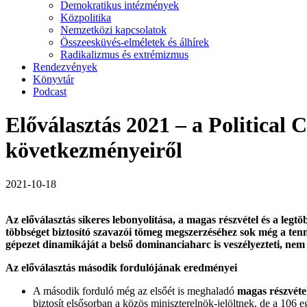
Demokratikus intézmények
Közpolitika
Nemzetközi kapcsolatok
Összeesküvés-elméletek és álhírek
Radikalizmus és extrémizmus
Rendezvények
Könyvtár
Podcast
Előválasztás 2021 – a Political 
következményeiről
2021-10-18
Az előválasztás sikeres lebonyolítása, a magas részvétel és a leg
többséget biztosító szavazói tömeg megszerzéséhez sok még a tenniv
gépezet dinamikáját a belső dominanciaharc is veszélyezteti, nem
Az előválasztás második fordulójának eredményei
A második forduló még az elsőét is meghaladó
magas részvéte
biztosít elsősorban a közös miniszterelnök-jelöltnek, de a 106 eg