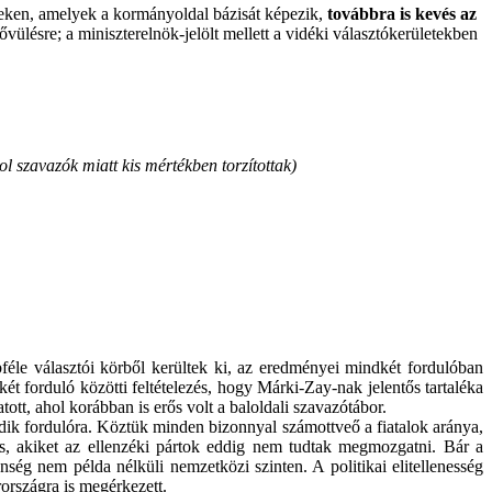
seken, amelyek a kormányoldal bázisát képezik,
továbbra is kevés az
ővülésre; a miniszterelnök-jelölt mellett a vidéki választókerületekben
l szavazók miatt kis mértékben torzítottak)
bféle választói körből kerültek ki, az eredményei mindkét fordulóban
két forduló közötti feltételezés, hogy Márki-Zay-nak jelentős tartaléka
tt, ahol korábban is erős volt a baloldali szavazótábor.
dik fordulóra. Köztük minden bizonnyal számottveő a fiatalok aránya,
is, akiket az ellenzéki pártok eddig nem tudtak megmozgatni. Bár a
ég nem példa nélküli nemzetközi szinten. A politikai elitellenesség
országra is megérkezett.