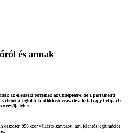
lóról és annak
dnak az ellenzéki térfélnek az ünneplésre, de a parlamenti
sa lehet a legfőbb konfliktusforrás, de a hat- (vagy hét)párti
sztvevője lehet.
an összesen 850 ezer választó szavazott, ami jelentős legitimációt
is.