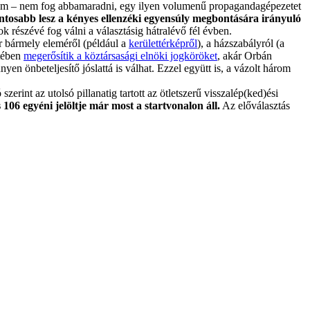
tt sem – nem fog abbamaradni, egy ilyen volumenű propagandagépezetet
ntosabb lesz a kényes ellenzéki egyensúly megbontására irányuló
 részévé fog válni a választásig hátralévő fél évben.
er bármely eleméről (például a
kerülettérképről
), a házszabályról (a
etében
megerősítik a köztársasági elnöki jogköröket
, akár Orbán
n önbeteljesítő jóslattá is válhat. Ezzel együtt is, a vázolt három
zerint az utolsó pillanatig tartott az ötletszerű visszalép(ked)ési
s 106 egyéni jelöltje már most a startvonalon áll.
Az előválasztás