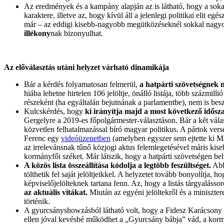
Az eredmények és a kampány alapján az is látható, hogy a soka
karaktere, illetve az, hogy kívül áll a jelenlegi politikai elit 
már – az eddigi kisebb-nagyobb megütközéseknél sokkal nagyob
illékony
nak bizonyulhat.
Az előválasztás utáni helyzet várható dinamikája
Bár a kérdés folyamatosan felmerül,
a hatpárti szövetségnek n
hiába lehetne hirtelen 106 jelöltje, önálló listája, több száz
részeként (ha egyáltalán bejutnának a parlamentbe), nem is besz
Kulcskérdés, hogy
ki irányítja majd a most következő idősz
Gergelyre a 2019-es főpolgármester-választáson. Bár a két válasz
közvetlen felhatalmazással bíró magyar politikus. A pártok ve
Ferenc egy
videóüzenetben
(amelyben egyszer sem ejtette ki Má
az irrelevánsnak tűnő közjogi aktus felemlegetésével máris kisebb
kormányfői széket. Már látszik, hogy a hatpárti szövetségen bel
A közös lista összeállítása kódolja a legtöbb feszültséget.
Abba
tölthetik fel saját jelöltjeikkel. A helyzetet tovább bonyolítja
képviselőjelölteknek tartana fenn. Az, hogy a listás tárgyaláss
az aktuális vitákat.
Miután az egyéni jelöltekről és a minisztere
történik.
A gyurcsányshowzásból látható volt, hogy a Fidesz Karácsony G
ellen jóval kevésbé működhet a „Gyurcsány bábja” vád, a kormány