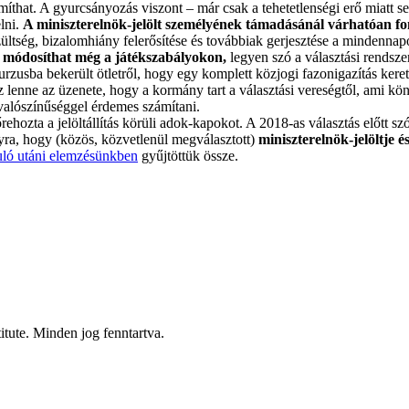
zámíthat. A gyurcsányozás viszont – már csak a tehetetlenségi erő mia
elni.
A miniszterelnök-jelölt személyének támadásánál várhatóan fo
tség, bizalomhiány felerősítése és továbbiak gerjesztése a mindennapok
 módosíthat még a játékszabályokon,
legyen szó a választási rendsz
iskurzusba bekerült ötletről, hogy egy komplett közjogi fazonigazítás ker
enne az üzenete, hogy a kormány tart a választási vereségtől, ami könnye
 valószínűséggel érdemes számítani.
hozta a jelöltállítás körüli adok-kapokot. A 2018-as választás előtt szó s
nyra, hogy (közös, közvetlenül megválasztott)
miniszterelnök-jelöltje é
uló utáni elemzésünkben
gyűjtöttük össze.
itute. Minden jog fenntartva.