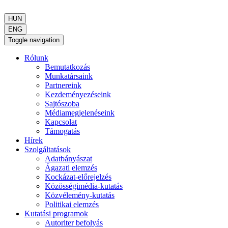
HUN
ENG
Toggle navigation
Rólunk
Bemutatkozás
Munkatársaink
Partnereink
Kezdeményezéseink
Sajtószoba
Médiamegjelenéseink
Kapcsolat
Támogatás
Hírek
Szolgáltatások
Adatbányászat
Ágazati elemzés
Kockázat-előrejelzés
Közösségimédia-kutatás
Közvélemény-kutatás
Politikai elemzés
Kutatási programok
Autoriter befolyás