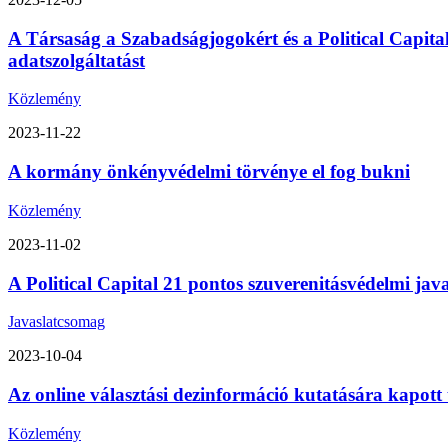
A Társaság a Szabadságjogokért és a Political Capita
adatszolgáltatást
Közlemény
2023-11-22
A kormány önkényvédelmi törvénye el fog bukni
Közlemény
2023-11-02
A Political Capital 21 pontos szuverenitásvédelmi ja
Javaslatcsomag
2023-10-04
Az online választási dezinformáció kutatására kapott
Közlemény