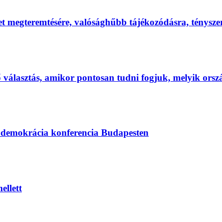
et megteremtésére, valósághűbb tájékozódásra, ténysz
első választás, amikor pontosan tudni fogjuk, melyik ors
s demokrácia konferencia Budapesten
ellett