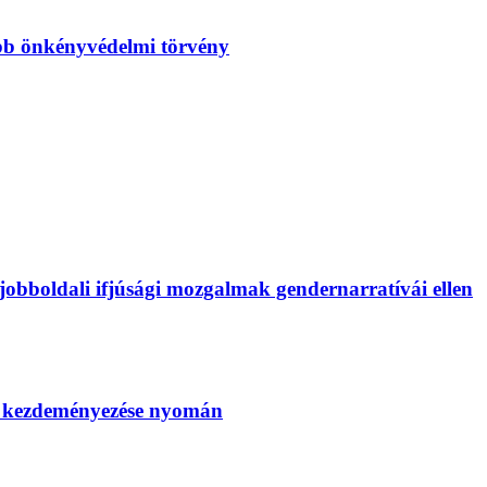
bb önkényvédelmi törvény
bboldali ifjúsági mozgalmak gendernarratívái ellen
SZ kezdeményezése nyomán