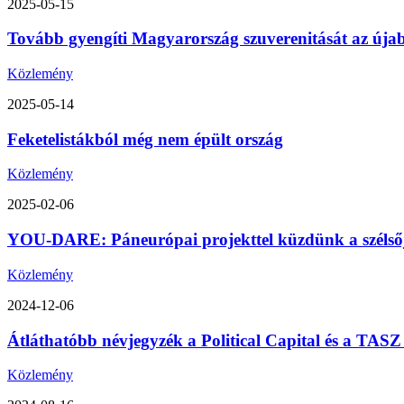
2025-05-15
Tovább gyengíti Magyarország szuverenitását az úja
Közlemény
2025-05-14
Feketelistákból még nem épült ország
Közlemény
2025-02-06
YOU-DARE: Páneurópai projekttel küzdünk a szélsőjo
Közlemény
2024-12-06
Átláthatóbb névjegyzék a Political Capital és a TA
Közlemény