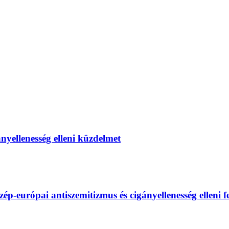
gányellenesség elleni küzdelmet
európai antiszemitizmus és cigányellenesség elleni fel