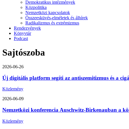
Demokratikus intézmények
Közpolitika
Nemzetközi kapcsolatok
Összeesküvés-elméletek és álhírek
Radikalizmus és extrémizmus
Rendezvények
Könyvtár
Podcast
Sajtószoba
2026-06-26
Új digitális platform segíti az antiszemitizmus és a ci
Közlemény
2026-06-09
Nemzetközi konferencia Auschwitz-Birkenauban a közép-
Közlemény