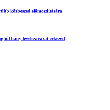
erűbb közbeszéd előmozdítására
zágból hány levélszavazat érkezett