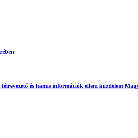
erében
 a félrevezető és hamis információk elleni küzdelem Ma