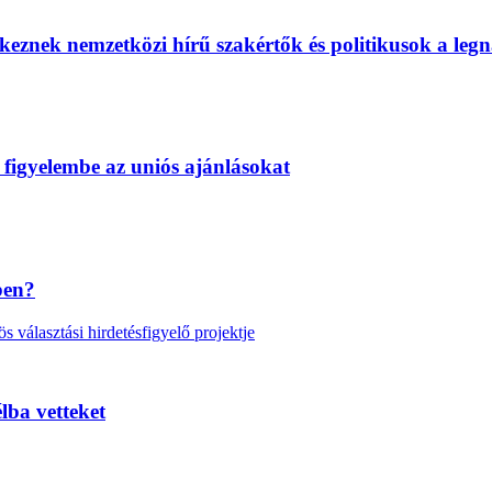
eznek nemzetközi hírű szakértők és politikusok a legn
 figyelembe az uniós ajánlásokat
ben?
választási hirdetésfigyelő projektje
lba vetteket