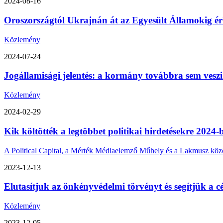
2024-08-16
Oroszországtól Ukrajnán át az Egyesült Államokig érk
Közlemény
2024-07-24
Jogállamisági jelentés: a kormány továbbra sem veszi
Közlemény
2024-02-29
Kik költötték a legtöbbet politikai hirdetésekre 2024-
A Political Capital, a Mérték Médiaelemző Műhely és a Lakmusz közös 
2023-12-13
Elutasítjuk az önkényvédelmi törvényt és segítjük a cé
Közlemény
2023-12-05