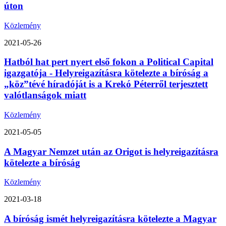
úton
Közlemény
2021-05-26
Hatból hat pert nyert első fokon a Political Capital
igazgatója - Helyreigazításra kötelezte a bíróság a
„köz”tévé híradóját is a Krekó Péterről terjesztett
valótlanságok miatt
Közlemény
2021-05-05
A Magyar Nemzet után az Origot is helyreigazításra
kötelezte a bíróság
Közlemény
2021-03-18
A bíróság ismét helyreigazításra kötelezte a Magyar