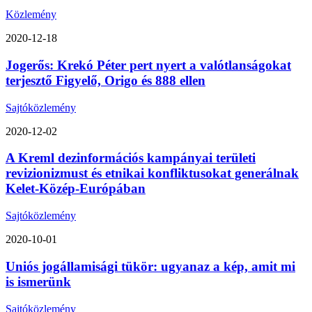
Közlemény
2020-12-18
Jogerős: Krekó Péter pert nyert a valótlanságokat
terjesztő Figyelő, Origo és 888 ellen
Sajtóközlemény
2020-12-02
A Kreml dezinformációs kampányai területi
revizionizmust és etnikai konfliktusokat generálnak
Kelet-Közép-Európában
Sajtóközlemény
2020-10-01
Uniós jogállamisági tükör: ugyanaz a kép, amit mi
is ismerünk
Sajtóközlemény