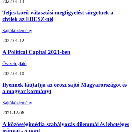
2022-01-13
Teljes körű választási megfigyelést sürgetnek a
civilek az EBESZ-nél
Sajtóközlemény
2022-01-12
A Political Capital 2021-ben
Összefoglaló
2022-01-10
Ilyennek lát(tat)ja az orosz sajtó Magyarországot és
a magyar kormányt
Sajtóközlemény
2021-12-06
A közösségimédia-szabályozás dilemmái és lehetséges
irányai - 5 pont