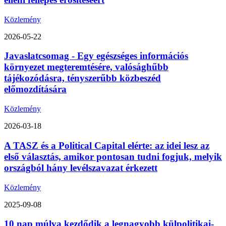
Közlemény
2026-05-22
Javaslatcsomag - Egy egészséges információs
környezet megteremtésére, valósághűbb
tájékozódásra, tényszerűbb közbeszéd
előmozdítására
Közlemény
2026-03-18
A TASZ és a Political Capital elérte: az idei lesz az
első választás, amikor pontosan tudni fogjuk, melyik
országból hány levélszavazat érkezett
Közlemény
2025-09-08
10 nap múlva kezdődik a legnagyobb külpolitikai-