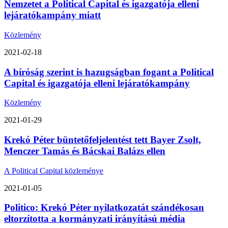
Nemzetet a Political Capital és igazgatója elleni
lejáratókampány miatt
Közlemény
2021-02-18
A bíróság szerint is hazugságban fogant a Political
Capital és igazgatója elleni lejáratókampány
Közlemény
2021-01-29
Krekó Péter büntetőfeljelentést tett Bayer Zsolt,
Menczer Tamás és Bácskai Balázs ellen
A Political Capital közleménye
2021-01-05
Politico: Krekó Péter nyilatkozatát szándékosan
eltorzította a kormányzati irányítású média