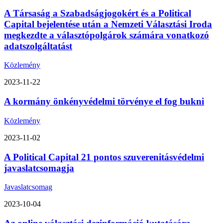
A Társaság a Szabadságjogokért és a Political
Capital bejelentése után a Nemzeti Választási Iroda
megkezdte a választópolgárok számára vonatkozó
adatszolgáltatást
Közlemény
2023-11-22
A kormány önkényvédelmi törvénye el fog bukni
Közlemény
2023-11-02
A Political Capital 21 pontos szuverenitásvédelmi
javaslatcsomagja
Javaslatcsomag
2023-10-04