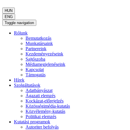
HUN
ENG
Toggle navigation
Rólunk
Bemutatkozás
Munkatársaink
Partnereink
Kezdeményezéseink
Sajtószoba
Médiamegjelenéseink
Kapcsolat
Támogatás
Hírek
Szolgáltatások
Adatbányászat
Ágazati elemzés
Kockázat-előrejelzés
Közösségimédia-kutatás
Közvélemény-kutatás
Politikai elemzés
Kutatási programok
Autoriter befolyás