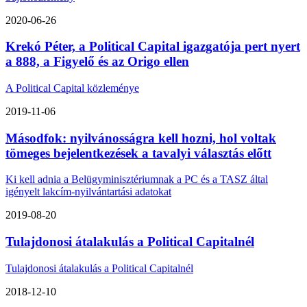
2020-06-26
Krekó Péter, a Political Capital igazgatója pert nyert
a 888, a Figyelő és az Origo ellen
A Political Capital közleménye
2019-11-06
Másodfok: nyilvánosságra kell hozni, hol voltak
tömeges bejelentkezések a tavalyi választás előtt
Ki kell adnia a Belügyminisztériumnak a PC és a TASZ által
igényelt lakcím-nyilvántartási adatokat
2019-08-20
Tulajdonosi átalakulás a Political Capitalnél
Tulajdonosi átalakulás a Political Capitalnél
2018-12-10