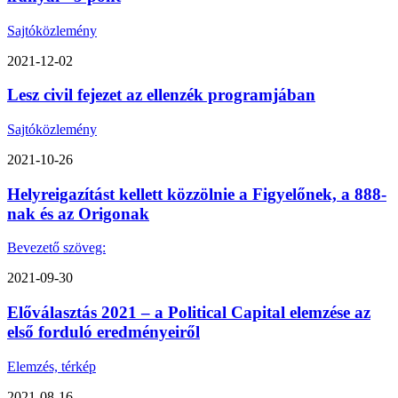
Sajtóközlemény
2021-12-02
Lesz civil fejezet az ellenzék programjában
Sajtóközlemény
2021-10-26
Helyreigazítást kellett közzölnie a Figyelőnek, a 888-
nak és az Origonak
Bevezető szöveg:
2021-09-30
Előválasztás 2021 – a Political Capital elemzése az
első forduló eredményeiről
Elemzés, térkép
2021-08-16