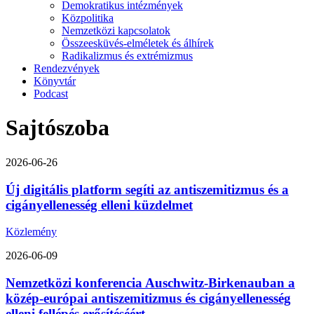
Demokratikus intézmények
Közpolitika
Nemzetközi kapcsolatok
Összeesküvés-elméletek és álhírek
Radikalizmus és extrémizmus
Rendezvények
Könyvtár
Podcast
Sajtószoba
2026-06-26
Új digitális platform segíti az antiszemitizmus és a
cigányellenesség elleni küzdelmet
Közlemény
2026-06-09
Nemzetközi konferencia Auschwitz-Birkenauban a
közép-európai antiszemitizmus és cigányellenesség
elleni fellépés erősítéséért