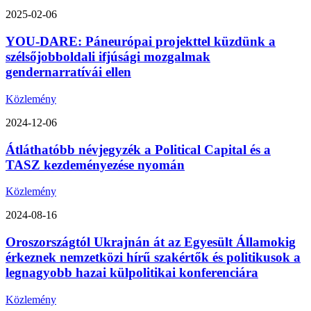
2025-02-06
YOU-DARE: Páneurópai projekttel küzdünk a
szélsőjobboldali ifjúsági mozgalmak
gendernarratívái ellen
Közlemény
2024-12-06
Átláthatóbb névjegyzék a Political Capital és a
TASZ kezdeményezése nyomán
Közlemény
2024-08-16
Oroszországtól Ukrajnán át az Egyesült Államokig
érkeznek nemzetközi hírű szakértők és politikusok a
legnagyobb hazai külpolitikai konferenciára
Közlemény