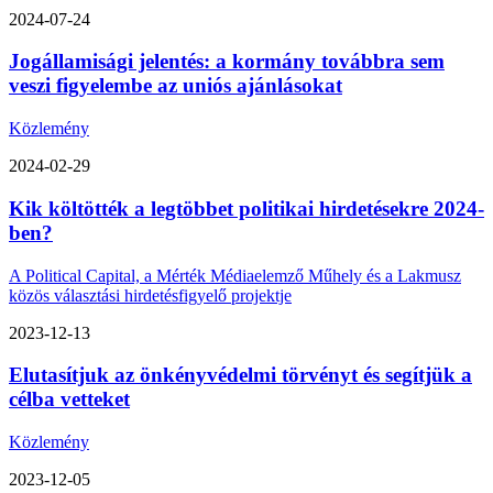
2024-07-24
Jogállamisági jelentés: a kormány továbbra sem
veszi figyelembe az uniós ajánlásokat
Közlemény
2024-02-29
Kik költötték a legtöbbet politikai hirdetésekre 2024-
ben?
A Political Capital, a Mérték Médiaelemző Műhely és a Lakmusz
közös választási hirdetésfigyelő projektje
2023-12-13
Elutasítjuk az önkényvédelmi törvényt és segítjük a
célba vetteket
Közlemény
2023-12-05