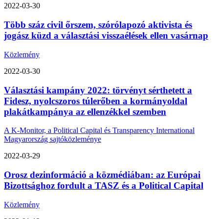
2022-03-30
Több száz civil őrszem, szórólapozó aktivista és
jogász küzd a választási visszaélések ellen vasárnap
Közlemény
2022-03-30
Választási kampány 2022: törvényt sérthetett a
Fidesz, nyolcszoros túlerőben a kormányoldal
plakátkampánya az ellenzékkel szemben
A K-Monitor, a Political Capital és Transparency International
Magyarország sajtóközleménye
2022-03-29
Orosz dezinformáció a közmédiában: az Európai
Bizottsághoz fordult a TASZ és a Political Capital
Közlemény