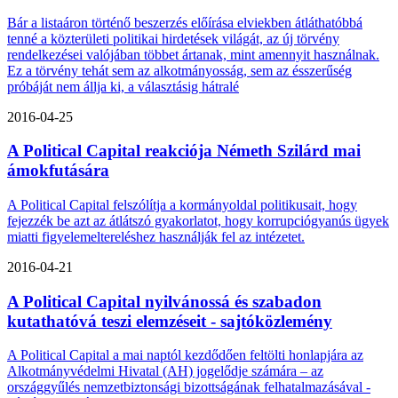
Bár a listaáron történő beszerzés előírása elviekben átláthatóbbá
tenné a közterületi politikai hirdetések világát, az új törvény
rendelkezései valójában többet ártanak, mint amennyit használnak.
Ez a törvény tehát sem az alkotmányosság, sem az ésszerűség
próbáját nem állja ki, a választásig hátralé
2016-04-25
A Political Capital reakciója Németh Szilárd mai
ámokfutására
A Political Capital felszólítja a kormányoldal politikusait, hogy
fejezzék be azt az átlátszó gyakorlatot, hogy korrupciógyanús ügyek
miatti figyelemeltereléshez használják fel az intézetet.
2016-04-21
A Political Capital nyilvánossá és szabadon
kutathatóvá teszi elemzéseit - sajtóközlemény
A Political Capital a mai naptól kezdődően feltölti honlapjára az
Alkotmányvédelmi Hivatal (AH) jogelődje számára – az
országgyűlés nemzetbiztonsági bizottságának felhatalmazásával -