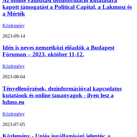
Az online választási dezinformáció kutatására
kapott támogatást a Political Capital, a Lakmusz és
a Mérték
Közlemény
2023-09-14
Idén is neves nemzetközi előadók a Budapest
Fórumon – 2023. október 11-12.
Közlemény
2023-08-04
Tényellenőrzések, dezinformációval kapcsolatos
kutatások és online tananyagok - ilyen lesz a
hdmo.eu
Közlemény
2023-07-05
Közlemény - Uniós jogállamisági jelentés: a