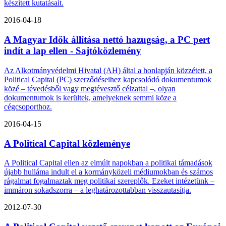
készített kutatásait.
2016-04-18
A Magyar Idők állítása nettó hazugság, a PC pert
indít a lap ellen - Sajtóközlemény
Az Alkotmányvédelmi Hivatal (AH) által a honlapján közzétett, a
Political Capital (PC) szerződéseihez kapcsolódó dokumentumok
közé – tévedésből vagy megtévesztő célzattal –, olyan
dokumentumok is kerültek, amelyeknek semmi köze a
cégcsoporthoz.
2016-04-15
A Political Capital közleménye
A Political Capital ellen az elmúlt napokban a politikai támadások
újabb hulláma indult el a kormányközeli médiumokban és számos
rágalmat fogalmaztak meg politikai szereplők. Ezeket intézetünk –
immáron sokadszorra – a leghatározottabban visszautasítja.
2012-07-30