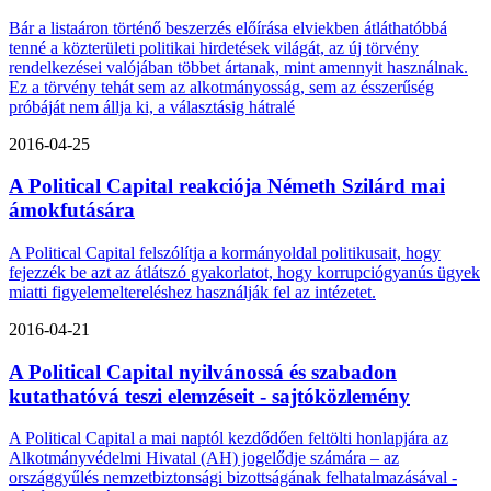
Bár a listaáron történő beszerzés előírása elviekben átláthatóbbá
tenné a közterületi politikai hirdetések világát, az új törvény
rendelkezései valójában többet ártanak, mint amennyit használnak.
Ez a törvény tehát sem az alkotmányosság, sem az ésszerűség
próbáját nem állja ki, a választásig hátralé
2016-04-25
A Political Capital reakciója Németh Szilárd mai
ámokfutására
A Political Capital felszólítja a kormányoldal politikusait, hogy
fejezzék be azt az átlátszó gyakorlatot, hogy korrupciógyanús ügyek
miatti figyelemeltereléshez használják fel az intézetet.
2016-04-21
A Political Capital nyilvánossá és szabadon
kutathatóvá teszi elemzéseit - sajtóközlemény
A Political Capital a mai naptól kezdődően feltölti honlapjára az
Alkotmányvédelmi Hivatal (AH) jogelődje számára – az
országgyűlés nemzetbiztonsági bizottságának felhatalmazásával -