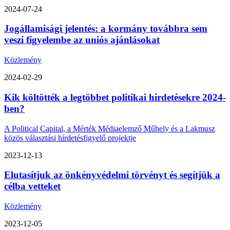
2024-07-24
Jogállamisági jelentés: a kormány továbbra sem
veszi figyelembe az uniós ajánlásokat
Közlemény
2024-02-29
Kik költötték a legtöbbet politikai hirdetésekre 2024-
ben?
A Political Capital, a Mérték Médiaelemző Műhely és a Lakmusz
közös választási hirdetésfigyelő projektje
2023-12-13
Elutasítjuk az önkényvédelmi törvényt és segítjük a
célba vetteket
Közlemény
2023-12-05