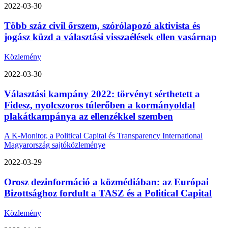
2022-03-30
Több száz civil őrszem, szórólapozó aktivista és
jogász küzd a választási visszaélések ellen vasárnap
Közlemény
2022-03-30
Választási kampány 2022: törvényt sérthetett a
Fidesz, nyolcszoros túlerőben a kormányoldal
plakátkampánya az ellenzékkel szemben
A K-Monitor, a Political Capital és Transparency International
Magyarország sajtóközleménye
2022-03-29
Orosz dezinformáció a közmédiában: az Európai
Bizottsághoz fordult a TASZ és a Political Capital
Közlemény