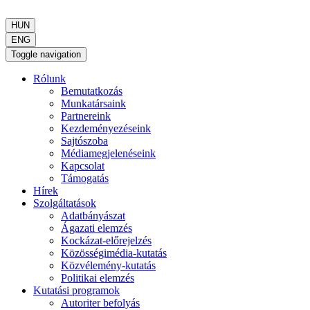
HUN
ENG
Toggle navigation
Rólunk
Bemutatkozás
Munkatársaink
Partnereink
Kezdeményezéseink
Sajtószoba
Médiamegjelenéseink
Kapcsolat
Támogatás
Hírek
Szolgáltatások
Adatbányászat
Ágazati elemzés
Kockázat-előrejelzés
Közösségimédia-kutatás
Közvélemény-kutatás
Politikai elemzés
Kutatási programok
Autoriter befolyás