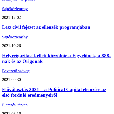
Sajtóközlemény
2021-12-02
Lesz civil fejezet az ellenzék programjában
Sajtóközlemény
2021-10-26
Helyreigazítást kellett közzölnie a Figyelőnek, a 888-
nak és az Origonak
Bevezető szöveg:
2021-09-30
Előválasztás 2021 – a Political Capital elemzése az
első forduló eredményeiről
Elemzés, térkép
2021-08-16