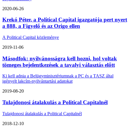
2020-06-26
Krekó Péter, a Political Capital igazgatója pert nyert
a 888, a Figyelő és az Origo ellen
A Political Capital közleménye
2019-11-06
Másodfok: nyilvánosságra kell hozni, hol voltak
tömeges bejelentkezések a tavalyi választás előtt
Ki kell adnia a Belügyminisztériumnak a PC és a TASZ által
igényelt lakcím-nyilvántartási adatokat
2019-08-20
Tulajdonosi átalakulás a Political Capitalnél
Tulajdonosi átalakulás a Political Capitalnél
2018-12-10