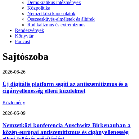
Demokratikus intézmények
Közpolitika
Nemzetközi kapcsolatok
Összeesküvés-elméletek és álhírek
Radikalizmus és extrémizmus
Rendezvények
Könyvtár
Podcast
Sajtószoba
2026-06-26
Új digitális platform segíti az antiszemitizmus és a
cigányellenesség elleni küzdelmet
Közlemény
2026-06-09
Nemzetközi konferencia Auschwitz-Birkenauban a
közép-európai antiszemitizmus és cigányellenesség
elleni fellépés erősítéséért