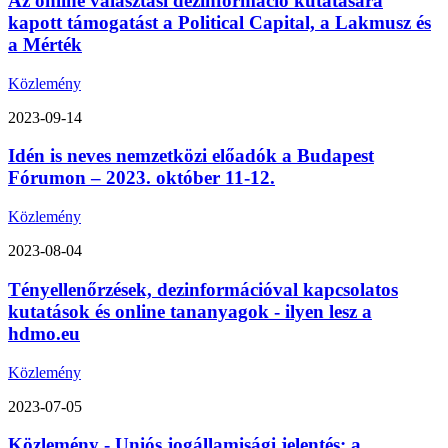
Az online választási dezinformáció kutatására
kapott támogatást a Political Capital, a Lakmusz és
a Mérték
Közlemény
2023-09-14
Idén is neves nemzetközi előadók a Budapest
Fórumon – 2023. október 11-12.
Közlemény
2023-08-04
Tényellenőrzések, dezinformációval kapcsolatos
kutatások és online tananyagok - ilyen lesz a
hdmo.eu
Közlemény
2023-07-05
Közlemény - Uniós jogállamisági jelentés: a