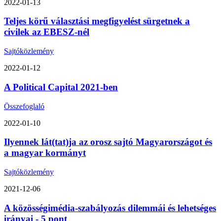
2022-01-13
Teljes körű választási megfigyelést sürgetnek a
civilek az EBESZ-nél
Sajtóközlemény
2022-01-12
A Political Capital 2021-ben
Összefoglaló
2022-01-10
Ilyennek lát(tat)ja az orosz sajtó Magyarországot és
a magyar kormányt
Sajtóközlemény
2021-12-06
A közösségimédia-szabályozás dilemmái és lehetséges
irányai - 5 pont