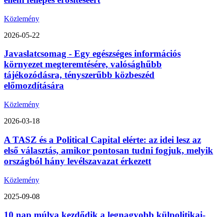
Közlemény
2026-05-22
Javaslatcsomag - Egy egészséges információs
környezet megteremtésére, valósághűbb
tájékozódásra, tényszerűbb közbeszéd
előmozdítására
Közlemény
2026-03-18
A TASZ és a Political Capital elérte: az idei lesz az
első választás, amikor pontosan tudni fogjuk, melyik
országból hány levélszavazat érkezett
Közlemény
2025-09-08
10 nap múlva kezdődik a legnagyobb külpolitikai-