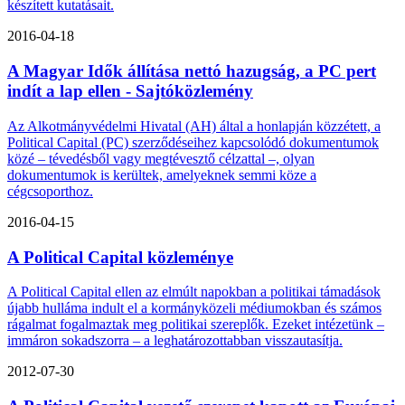
készített kutatásait.
2016-04-18
A Magyar Idők állítása nettó hazugság, a PC pert
indít a lap ellen - Sajtóközlemény
Az Alkotmányvédelmi Hivatal (AH) által a honlapján közzétett, a
Political Capital (PC) szerződéseihez kapcsolódó dokumentumok
közé – tévedésből vagy megtévesztő célzattal –, olyan
dokumentumok is kerültek, amelyeknek semmi köze a
cégcsoporthoz.
2016-04-15
A Political Capital közleménye
A Political Capital ellen az elmúlt napokban a politikai támadások
újabb hulláma indult el a kormányközeli médiumokban és számos
rágalmat fogalmaztak meg politikai szereplők. Ezeket intézetünk –
immáron sokadszorra – a leghatározottabban visszautasítja.
2012-07-30