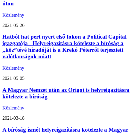
úton
Közlemény
2021-05-26
Hatból hat pert nyert első fokon a Political Capital
igazgatója - Helyreigazításra kötelezte a bíróság a
„köz”tévé híradóját is a Krekó Péterről terjesztett
valótlanságok miatt
Közlemény
2021-05-05
A Magyar Nemzet után az Origot is helyreigazításra
kötelezte a bíróság
Közlemény
2021-03-18
A bíróság ismét helyreigazításra kötelezte a Magyar