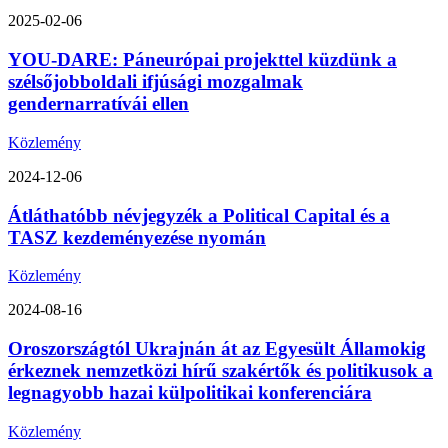
2025-02-06
YOU-DARE: Páneurópai projekttel küzdünk a
szélsőjobboldali ifjúsági mozgalmak
gendernarratívái ellen
Közlemény
2024-12-06
Átláthatóbb névjegyzék a Political Capital és a
TASZ kezdeményezése nyomán
Közlemény
2024-08-16
Oroszországtól Ukrajnán át az Egyesült Államokig
érkeznek nemzetközi hírű szakértők és politikusok a
legnagyobb hazai külpolitikai konferenciára
Közlemény