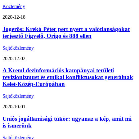
Közlemény
2020-12-18
Jogerős: Krekó Péter pert nyert a valótlanságokat
terjesztő Figyelő, Origo és 888 ellen
Sajtóközlemény
2020-12-02
A Kreml dezinformációs kampányai területi
revizionizmust és etnikai konfliktusokat generálnak
Kelet-Közép-Európában
Sajtóközlemény
2020-10-01
Uniós jogállamisági tükör: ugyanaz a kép, amit mi
is ismerünk
Sajtóközlemény