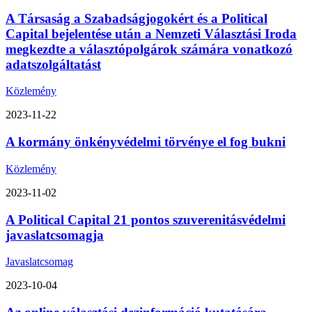
A Társaság a Szabadságjogokért és a Political
Capital bejelentése után a Nemzeti Választási Iroda
megkezdte a választópolgárok számára vonatkozó
adatszolgáltatást
Közlemény
2023-11-22
A kormány önkényvédelmi törvénye el fog bukni
Közlemény
2023-11-02
A Political Capital 21 pontos szuverenitásvédelmi
javaslatcsomagja
Javaslatcsomag
2023-10-04