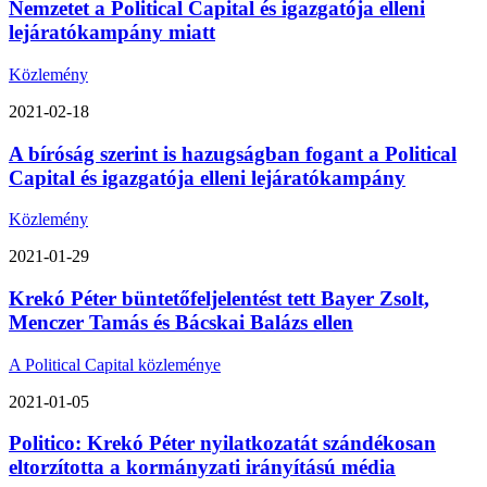
Nemzetet a Political Capital és igazgatója elleni
lejáratókampány miatt
Közlemény
2021-02-18
A bíróság szerint is hazugságban fogant a Political
Capital és igazgatója elleni lejáratókampány
Közlemény
2021-01-29
Krekó Péter büntetőfeljelentést tett Bayer Zsolt,
Menczer Tamás és Bácskai Balázs ellen
A Political Capital közleménye
2021-01-05
Politico: Krekó Péter nyilatkozatát szándékosan
eltorzította a kormányzati irányítású média