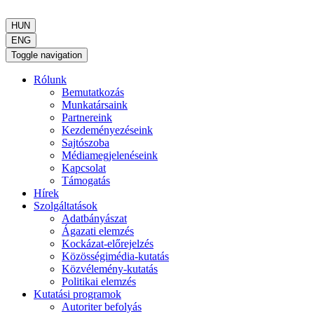
HUN
ENG
Toggle navigation
Rólunk
Bemutatkozás
Munkatársaink
Partnereink
Kezdeményezéseink
Sajtószoba
Médiamegjelenéseink
Kapcsolat
Támogatás
Hírek
Szolgáltatások
Adatbányászat
Ágazati elemzés
Kockázat-előrejelzés
Közösségimédia-kutatás
Közvélemény-kutatás
Politikai elemzés
Kutatási programok
Autoriter befolyás