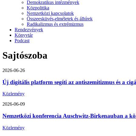
Demokratikus intézmények
Közpolitika
Nemzetközi kapcsolatok
Összeesküvés-elméletek és álhírek
Radikalizmus és extrémizmus
Rendezvények
Könyvtár
Podcast
Sajtószoba
2026-06-26
Új digitális platform segíti az antiszemitizmus és a ci
Közlemény
2026-06-09
Nemzetközi konferencia Auschwitz-Birkenauban a közép-
Közlemény