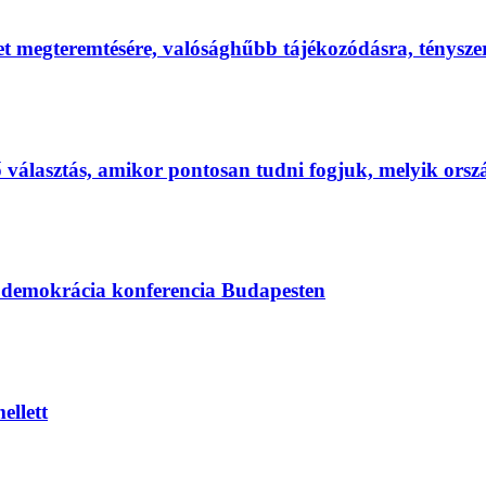
et megteremtésére, valósághűbb tájékozódásra, ténysz
első választás, amikor pontosan tudni fogjuk, melyik ors
s demokrácia konferencia Budapesten
ellett