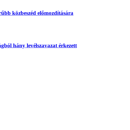
erűbb közbeszéd előmozdítására
zágból hány levélszavazat érkezett