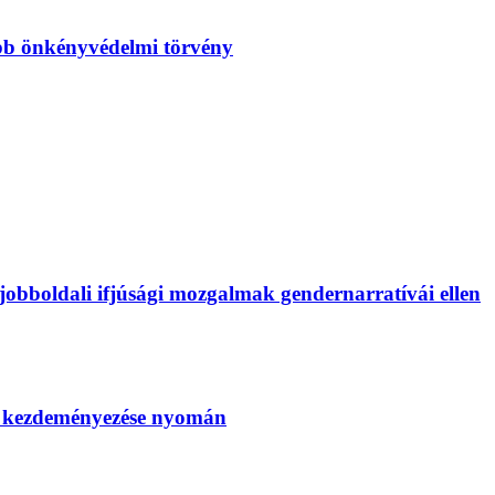
bb önkényvédelmi törvény
bboldali ifjúsági mozgalmak gendernarratívái ellen
SZ kezdeményezése nyomán