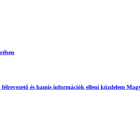
erében
 a félrevezető és hamis információk elleni küzdelem Ma