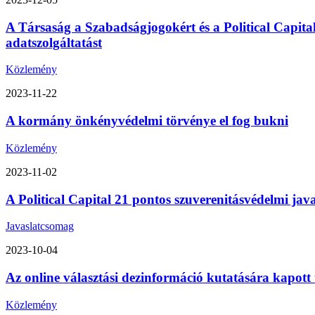
A Társaság a Szabadságjogokért és a Political Capita
adatszolgáltatást
Közlemény
2023-11-22
A kormány önkényvédelmi törvénye el fog bukni
Közlemény
2023-11-02
A Political Capital 21 pontos szuverenitásvédelmi ja
Javaslatcsomag
2023-10-04
Az online választási dezinformáció kutatására kapott
Közlemény