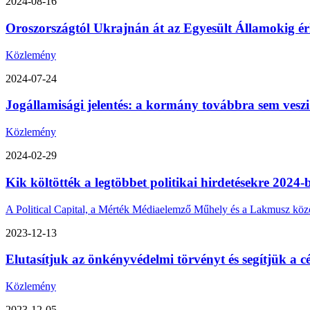
2024-08-16
Oroszországtól Ukrajnán át az Egyesült Államokig érk
Közlemény
2024-07-24
Jogállamisági jelentés: a kormány továbbra sem veszi
Közlemény
2024-02-29
Kik költötték a legtöbbet politikai hirdetésekre 2024-
A Political Capital, a Mérték Médiaelemző Műhely és a Lakmusz közös 
2023-12-13
Elutasítjuk az önkényvédelmi törvényt és segítjük a cé
Közlemény
2023-12-05