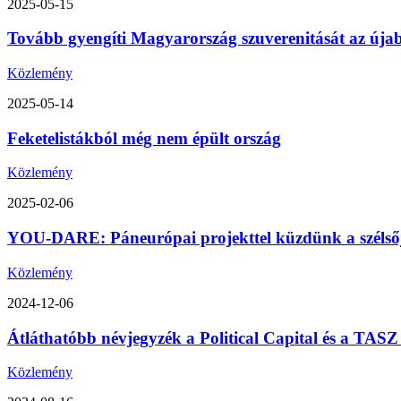
2025-05-15
Tovább gyengíti Magyarország szuverenitását az úja
Közlemény
2025-05-14
Feketelistákból még nem épült ország
Közlemény
2025-02-06
YOU-DARE: Páneurópai projekttel küzdünk a szélsőjo
Közlemény
2024-12-06
Átláthatóbb névjegyzék a Political Capital és a TA
Közlemény