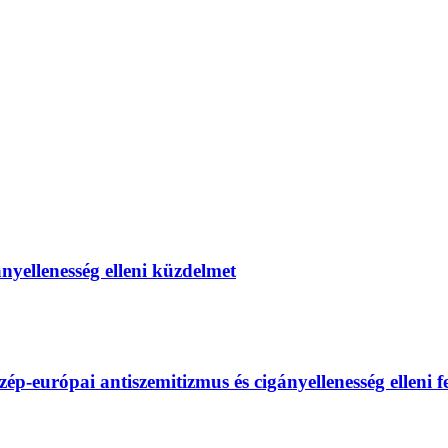
gányellenesség elleni küzdelmet
európai antiszemitizmus és cigányellenesség elleni fel