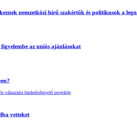
eznek nemzetközi hírű szakértők és politikusok a legn
 figyelembe az uniós ajánlásokat
ben?
választási hirdetésfigyelő projektje
lba vetteket