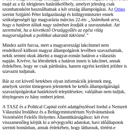
majd az a tíz ideiglenes határátkelőhely, amelyet jelenleg csak
szombatonként használhatnak a két ország állampolgárai. Az
Origo
szerint Szijjártó Péter külgazdasági és külügyminiszter ennek
szükségességét így magyarázta március 22-én:
„Számítunk arra,
hogy a határon túliak nagy számban leadják a szavazatukat. Azt
szeretnénk, ha a következő Országgyűlés az egész világ
magyarságának a politikai akaratát tükrözné.”
Mindez azért furcsa, mert a magyarországi lakcímmel nem
rendelkező külhoni magyar állampolgárok levélben szavazhatnak,
nekik semmi okuk átkelni a magyar-román határon a választás
napján. Kivéve, ha létesítettek a határon innen is lakcímet, annak
érdekében, hogy ne csak pártlistára, hanem egyéni kerületi jelöltre is
szavazni tudjanak.
Bár az ezt követő hetekben olyan információk jelentek meg,
amelyek szerint tömegesen jelentettek be kettős állampolgárságú
szavazópolgárokat határközeli településekre, valójában nem tudjuk,
ténylegesen ez hány embert jelent.
A TASZ és a Political Capital ezért adatigényléssel fordul a Nemzeti
Választási Irodához és a Belügyminisztérium Nyilvántartások
Vezetéséért Felelős Helyettes Államtitkárságához: két évre
visszamenőleg kérjük ki a névjegyzéki adatokat, havi időállapotok
szerinti bontásban, annak érdekében, hogy láthassuk, történt-e