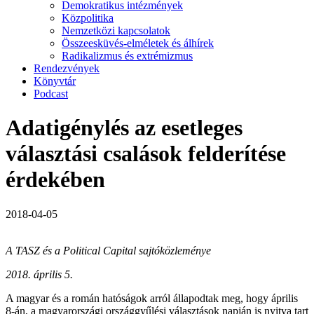
Demokratikus intézmények
Közpolitika
Nemzetközi kapcsolatok
Összeesküvés-elméletek és álhírek
Radikalizmus és extrémizmus
Rendezvények
Könyvtár
Podcast
Adatigénylés az esetleges
választási csalások felderítése
érdekében
2018-04-05
A TASZ és a Political Capital sajtóközleménye
2018. április 5.
A magyar és a román hatóságok arról állapodtak meg, hogy április
8-án, a magyarországi országgyűlési választások napján is nyitva tart