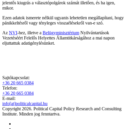
jelentős kiugrás a választópolgárok számát illetően, és ha igen,
mikor.
Ezen adatok ismerete nélkül ugyanis lehetetlen megállapítani, hogy
pánikkeltésről vagy tényleges visszaélésekről van-e szó.
Az
NVI
-hez, illetve a
Belügyminisztérium
Nyilvántartások
Vezetéséért Felelős Helyettes Államtitkárságához a mai napon
eljuttattuk adatigénylésünket.
Sajtókapcsolat:
+36 20 665 0384
Telefon:
+36 20 665 0384
E-mail:
info[at]politicalcapital.hu
Copyright 2026. Political Capital Policy Research and Consulting
Institute. Minden jog fenntartva.