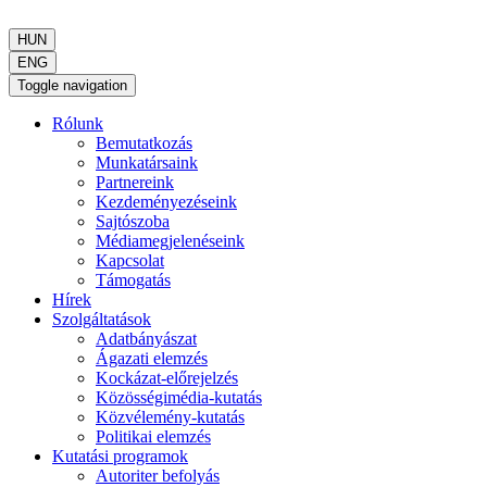
HUN
ENG
Toggle navigation
Rólunk
Bemutatkozás
Munkatársaink
Partnereink
Kezdeményezéseink
Sajtószoba
Médiamegjelenéseink
Kapcsolat
Támogatás
Hírek
Szolgáltatások
Adatbányászat
Ágazati elemzés
Kockázat-előrejelzés
Közösségimédia-kutatás
Közvélemény-kutatás
Politikai elemzés
Kutatási programok
Autoriter befolyás