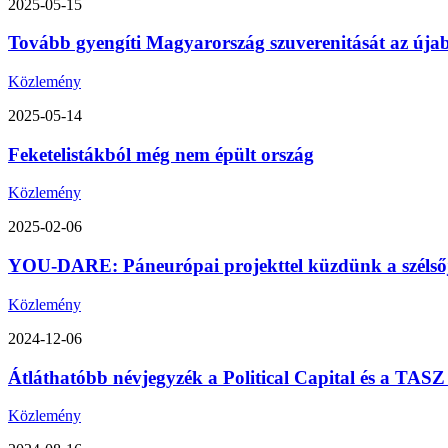
2025-05-15
Tovább gyengíti Magyarország szuverenitását az úja
Közlemény
2025-05-14
Feketelistákból még nem épült ország
Közlemény
2025-02-06
YOU-DARE: Páneurópai projekttel küzdünk a szélsőjo
Közlemény
2024-12-06
Átláthatóbb névjegyzék a Political Capital és a TA
Közlemény