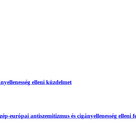
gányellenesség elleni küzdelmet
európai antiszemitizmus és cigányellenesség elleni fel