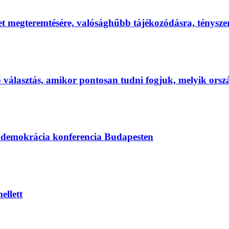
et megteremtésére, valósághűbb tájékozódásra, ténysz
első választás, amikor pontosan tudni fogjuk, melyik ors
s demokrácia konferencia Budapesten
ellett