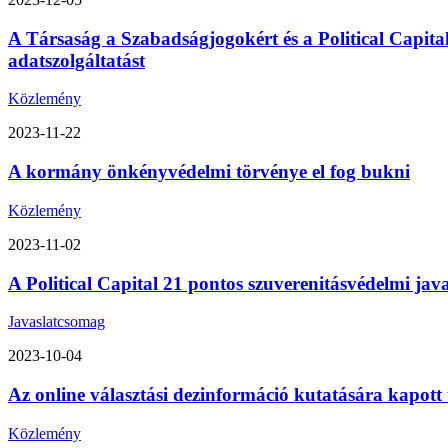
A Társaság a Szabadságjogokért és a Political Capita
adatszolgáltatást
Közlemény
2023-11-22
A kormány önkényvédelmi törvénye el fog bukni
Közlemény
2023-11-02
A Political Capital 21 pontos szuverenitásvédelmi ja
Javaslatcsomag
2023-10-04
Az online választási dezinformáció kutatására kapott
Közlemény