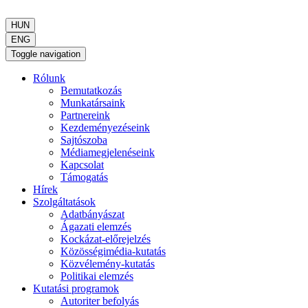
HUN
ENG
Toggle navigation
Rólunk
Bemutatkozás
Munkatársaink
Partnereink
Kezdeményezéseink
Sajtószoba
Médiamegjelenéseink
Kapcsolat
Támogatás
Hírek
Szolgáltatások
Adatbányászat
Ágazati elemzés
Kockázat-előrejelzés
Közösségimédia-kutatás
Közvélemény-kutatás
Politikai elemzés
Kutatási programok
Autoriter befolyás