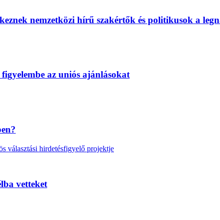
eznek nemzetközi hírű szakértők és politikusok a legn
 figyelembe az uniós ajánlásokat
ben?
választási hirdetésfigyelő projektje
lba vetteket