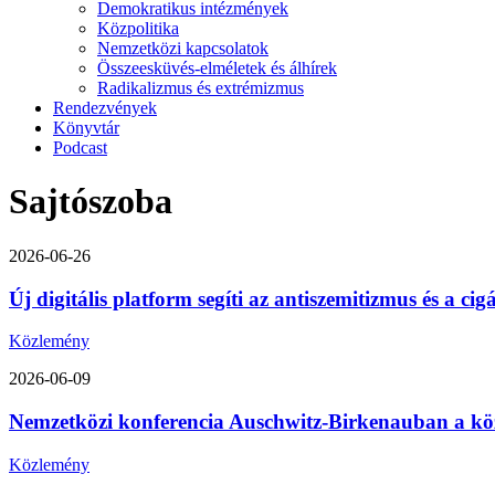
Demokratikus intézmények
Közpolitika
Nemzetközi kapcsolatok
Összeesküvés-elméletek és álhírek
Radikalizmus és extrémizmus
Rendezvények
Könyvtár
Podcast
Sajtószoba
2026-06-26
Új digitális platform segíti az antiszemitizmus és a ci
Közlemény
2026-06-09
Nemzetközi konferencia Auschwitz-Birkenauban a közép-
Közlemény