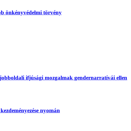
bb önkényvédelmi törvény
bboldali ifjúsági mozgalmak gendernarratívái ellen
SZ kezdeményezése nyomán