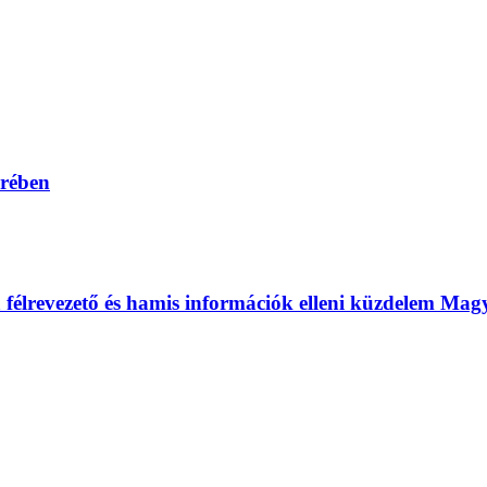
erében
 a félrevezető és hamis információk elleni küzdelem Ma