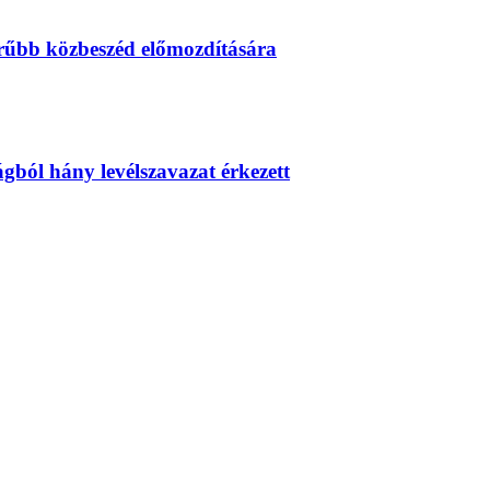
erűbb közbeszéd előmozdítására
zágból hány levélszavazat érkezett