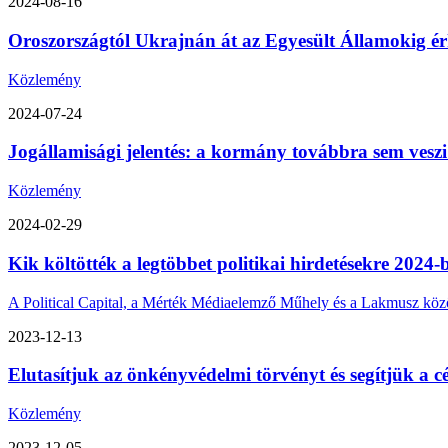
2024-08-16
Oroszországtól Ukrajnán át az Egyesült Államokig érk
Közlemény
2024-07-24
Jogállamisági jelentés: a kormány továbbra sem veszi
Közlemény
2024-02-29
Kik költötték a legtöbbet politikai hirdetésekre 2024-
A Political Capital, a Mérték Médiaelemző Műhely és a Lakmusz közös 
2023-12-13
Elutasítjuk az önkényvédelmi törvényt és segítjük a cé
Közlemény
2023-12-05