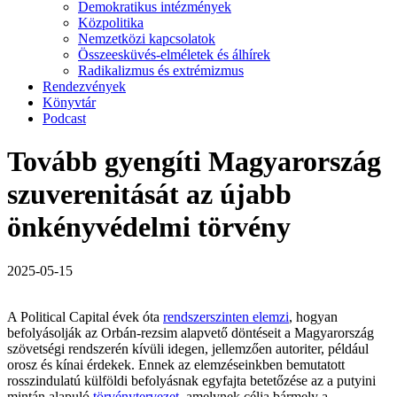
Demokratikus intézmények
Közpolitika
Nemzetközi kapcsolatok
Összeesküvés-elméletek és álhírek
Radikalizmus és extrémizmus
Rendezvények
Könyvtár
Podcast
Tovább gyengíti Magyarország
szuverenitását az újabb
önkényvédelmi törvény
2025-05-15
A Political Capital évek óta
rendszerszinten elemzi
, hogyan
befolyásolják az Orbán-rezsim alapvető döntéseit a Magyarország
szövetségi rendszerén kívüli idegen, jellemzően autoriter, például
orosz és kínai érdekek. Ennek az elemzéseinkben bemutatott
rosszindulatú külföldi befolyásnak egyfajta betetőzése az a putyini
mintán alapuló
törvénytervezet
, amelynek célja bármely a