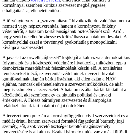
kormánnyal szemben kritikus szervezet megbélyegzése,
elhallgattatása, ellehetetlenítése.
A törvénytervezet a „szuverenitásra” hivatkozik, de valójában nem a
nemzeti vagy népszuverenitás, hanem a kormányzati önkény
védelméről, a hatalom korlátlanságának biztosításáról szól. Arról,
hogy senki ne ellenőrizhesse és kritizálhassa a hatalmon lévőket. A
kormányoldal ezzel a törvénnyel gyakorlatilag monopolizálni
kívánja a közbeszédet.
A javaslat az orwelli „újbeszél” logikáját alkalmazva a demokratikus
folyamatok és a közbeszéd védelmére hivatkozik, miközben épp a
demokrácia maradékának felszámolását készíti elő. A totalitárius
rendszereket idéző, szuverenitásvédelminek nevezett hivatal
gumifogalmak alapján bárkit listázhat, aki ellen aztán a NAV
eljárhat, nemcsak ellehetetlenítve a szervezet működését, de akár
meg is szüntetve a szervezetet. A hatalom ezáltal bárkit kiiktathat a
közéletből, aki szembemegy az aktuális politikai és anyagi
érdekeivel. A Fidesz bármilyen szervezetet és állampolgárt
feláldozhatónak tart hatalmi céljai érdekében.
A tervezet nem pusztán a kormányfüggetlen civil szervezeteket és a
médiát érinti, hanem szervezeti formától függetlenül bármely jogi
személy, sőt, azok vezető tisztségét betöltő magánszemély
fenyegetésére is alkalmas. Ezáltal bármely uniós vagy más külföldi