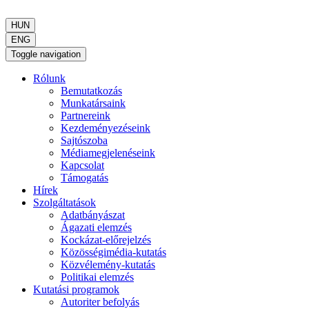
HUN
ENG
Toggle navigation
Rólunk
Bemutatkozás
Munkatársaink
Partnereink
Kezdeményezéseink
Sajtószoba
Médiamegjelenéseink
Kapcsolat
Támogatás
Hírek
Szolgáltatások
Adatbányászat
Ágazati elemzés
Kockázat-előrejelzés
Közösségimédia-kutatás
Közvélemény-kutatás
Politikai elemzés
Kutatási programok
Autoriter befolyás