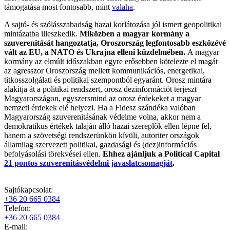
támogatása most fontosabb, mint
valaha
.
A sajtó- és szólásszabadság hazai korlátozása jól ismert geopolitikai
mintázatba illeszkedik.
Miközben a magyar kormány a
szuverenitását hangoztatja, Oroszország legfontosabb eszközévé
vált az EU, a NATO és Ukrajna elleni küzdelmében.
A magyar
kormány az elmúlt időszakban egyre erősebben kötelezte el magát
az agresszor Oroszország mellett kommunikációs, energetikai,
titkosszolgálati és politikai szempontból egyaránt. Orosz mintára
alakítja át a politikai rendszert, orosz dezinformációt terjeszt
Magyarországon, egyszersmind az orosz érdekeket a magyar
nemzeti érdekek elé helyezi. Ha a Fidesz szándéka valóban
Magyarország szuverenitásának védelme volna, akkor nem a
demokratikus értékek talaján álló hazai szereplők ellen lépne fel,
hanem a szövetségi rendszerünkön kívüli, autoriter országok
államilag szervezett politikai, gazdasági és (dez)információs
befolyásolási törekvései ellen.
Ehhez ajánljuk a Political Capital
21 pontos szuverenitásvédelmi javaslatcsomagját
.
Sajtókapcsolat:
+36 20 665 0384
Telefon:
+36 20 665 0384
E-mail: