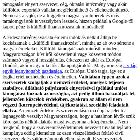
támogatást elnyert szervezet, cég, oktatási intézmény vagy akár
külföldre exportáló vállalat megfélemlíthető és ellehetetleníthető.
Nemcsak a sajtó, de a független magyar youtuberek és más
tartalomgyártók is veszélyben lesznek, hiszen például a Google-től
kapott pénz is külföldi finanszírozásnak minősíthető.
A Fidesz törvényjavaslata érdemi indoklás nélkül állítja be
kockázatnak a „külföldi finanszírozást”, mintha az ab ovo sértené a
magyar érdekeket. Külföldi támogatásnak minősül minden,
Magyarországon kívülről közvetlenül vagy közvetett módon
származó vagyoni hozzájárulás, érkezzen az akár az Európai
Uniótól, akár magyar kettős állampolgároktól. Magyarország
a világ
egyik legnyitottabb gazdasága
, az Európai Unió tagja, így ez a
logika értelmezhetetlen és értelmetlen.
Valójában éppen azok a
szervezetek szolgálják a nemzeti érdeket, amelyek teljesen
szabályos, átlátható pályázatok elnyerésével (például uniós)
támogatást hoznak az országba, azt pedig itthon használják fel,
jellemzően közcélok érdekében, gyakran az állam el nem
végzett (korrupcióvédelmi, tájékoztatási, szociális) feladatait
ellátva.
A nemzeti érdekre és szuverenitásra ma épp az jelenti a
legnagyobb veszélyt Magyarországon, hogy a hatalmon lévők szűk
köre gátlás nélkül alakítja magánvagyonná a közpénzeket. Nem
meglepő, hogy a szuverenitásvédelminek nevezett hivatal lejárató
kampánya eddig kiemelten az ezen visszaéléseket feltáró civil
szervezetek és sajtóorgánumok ellen irányult. E szerevezetek