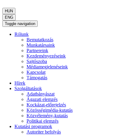
HUN
ENG
Toggle navigation
Rólunk
Bemutatkozás
Munkatársaink
Partnereink
Kezdeményezéseink
Sajtószoba
Médiamegjelenéseink
Kapcsolat
Támogatás
Hírek
Szolgáltatások
Adatbányászat
Ágazati elemzés
Kockázat-előrejelzés
Közösségimédia-kutatás
Közvélemény-kutatás
Politikai elemzés
Kutatási programok
Autoriter befolyás