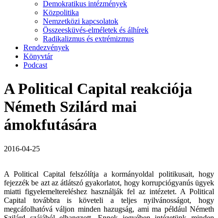
Demokratikus intézmények
Közpolitika
Nemzetközi kapcsolatok
Összeesküvés-elméletek és álhírek
Radikalizmus és extrémizmus
Rendezvények
Könyvtár
Podcast
A Political Capital reakciója
Németh Szilárd mai
ámokfutására
2016-04-25
A Political Capital felszólítja a kormányoldal politikusait, hogy
fejezzék be azt az átlátszó gyakorlatot, hogy korrupciógyanús ügyek
miatti figyelemeltereléshez használják fel az intézetet. A Political
Capital továbbra is követeli a teljes nyilvánosságot, hogy
megcáfolhatóvá váljon minden hazugság, ami ma például Németh
Szilárd szájából elhangzott. Ennek jegyében intézetünk minden