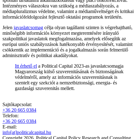
spontán társadalmi alkalmazkodással vagy piaci önkorrekcióval.
Intézményes válaszokra van szükség a médiaszabályozás, a
médiapluralizmus védelme, valamint a médiaműveltséget és kritikai
információfeldolgozást fejlesztő oktatási programok területén.
Jelen
javaslatcsomag
célja olyan tagállami szinten is végrehajtható,
minőségibb információs környezet megteremtésére irányuló
szakpolitikai javaslatok megfogalmazása, amelyek elősegítik az
európai uniós szabályozások hatékonyabb érvényesítését, valamint
csökkentik az implementáció és a jogalkalmazás során felmerülő
adminisztratív és politikai akadályokat.
Itt érhető el
a Political Capital 2023-as javaslatcsomagja
Magyarország külső szuverenitásának és biztonságának
védelméről, amely az információs szuverenitásnak is
szentelt egy szekciót a nemzetbiztonsági, energia- és
gazdasági szuverenitás mellett.
Sajtókapcsolat:
+36 20 665 0384
Telefon:
+36 20 665 0384
E-mail:
info[at]politicalcapital.hu
Copyright 2026. Political Capital Policy Research and Consulting