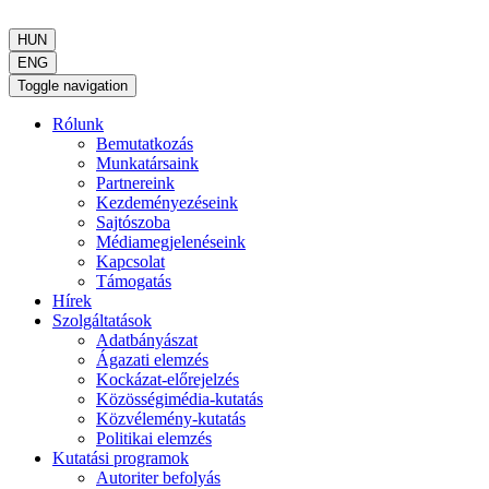
HUN
ENG
Toggle navigation
Rólunk
Bemutatkozás
Munkatársaink
Partnereink
Kezdeményezéseink
Sajtószoba
Médiamegjelenéseink
Kapcsolat
Támogatás
Hírek
Szolgáltatások
Adatbányászat
Ágazati elemzés
Kockázat-előrejelzés
Közösségimédia-kutatás
Közvélemény-kutatás
Politikai elemzés
Kutatási programok
Autoriter befolyás