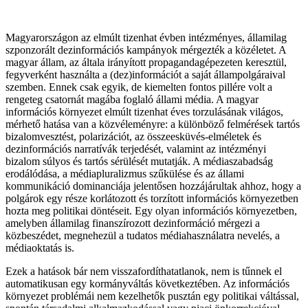
Magyarországon az elmúlt tizenhat évben intézményes, államilag
szponzorált dezinformációs kampányok mérgezték a közéletet. A
magyar állam, az általa irányított propagandagépezeten keresztül,
fegyverként használta a (dez)információt a saját állampolgáraival
szemben. Ennek csak egyik, de kiemelten fontos pillére volt a
rengeteg csatornát magába foglaló állami média. A magyar
információs környezet elmúlt tizenhat éves torzulásának világos,
mérhető hatása van a közvéleményre: a különböző felmérések tartós
bizalomvesztést, polarizációt, az összeesküvés-elméletek és
dezinformációs narratívák terjedését, valamint az intézményi
bizalom súlyos és tartós sérülését mutatják. A médiaszabadság
erodálódása, a médiapluralizmus szűkülése és az állami
kommunikáció dominanciája jelentősen hozzájárultak ahhoz, hogy a
polgárok egy része korlátozott és torzított információs környezetben
hozta meg politikai döntéseit. Egy olyan információs környezetben,
amelyben államilag finanszírozott dezinformáció mérgezi a
közbeszédet, megnehezül a tudatos médiahasználatra nevelés, a
médiaoktatás is.
Ezek a hatások bár nem visszafordíthatatlanok, nem is tűnnek el
automatikusan egy kormányváltás következtében. Az információs
környezet problémái nem kezelhetők pusztán egy politikai váltással,