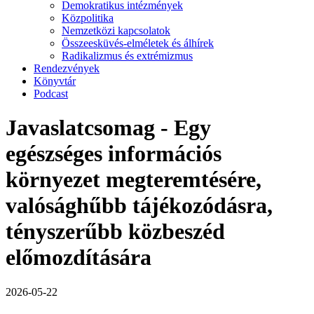
Demokratikus intézmények
Közpolitika
Nemzetközi kapcsolatok
Összeesküvés-elméletek és álhírek
Radikalizmus és extrémizmus
Rendezvények
Könyvtár
Podcast
Javaslatcsomag - Egy
egészséges információs
környezet megteremtésére,
valósághűbb tájékozódásra,
tényszerűbb közbeszéd
előmozdítására
2026-05-22