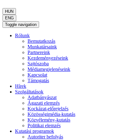
HUN
ENG
Toggle navigation
Rólunk
Bemutatkozás
Munkatársaink
Partnereink
Kezdeményezéseink
Sajtószoba
Médiamegjelenéseink
Kapcsolat
Támogatás
Hírek
Szolgáltatások
Adatbányászat
Ágazati elemzés
Kockázat-előrejelzés
Közösségimédia-kutatás
Közvélemény-kutatás
Politikai elemzés
Kutatási programok
Autoriter befolyás