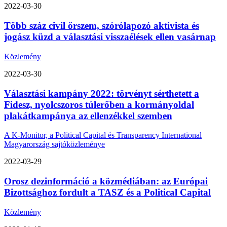
2022-03-30
Több száz civil őrszem, szórólapozó aktivista és
jogász küzd a választási visszaélések ellen vasárnap
Közlemény
2022-03-30
Választási kampány 2022: törvényt sérthetett a
Fidesz, nyolcszoros túlerőben a kormányoldal
plakátkampánya az ellenzékkel szemben
A K-Monitor, a Political Capital és Transparency International
Magyarország sajtóközleménye
2022-03-29
Orosz dezinformáció a közmédiában: az Európai
Bizottsághoz fordult a TASZ és a Political Capital
Közlemény