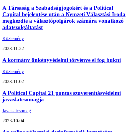
A Társaság a Szabadságjogokért és a Political
Capital bejelentése után a Nemzeti Választási Iroda
megkezdte a választópolgárok számára vonatkozó
adatszolgáltatást
Közlemény
2023-11-22
A kormány önkényvédelmi törvénye el fog bukni
Közlemény
2023-11-02
A Political Capital 21 pontos szuverenitásvédelmi
javaslatcsomagja
Javaslatcsomag
2023-10-04