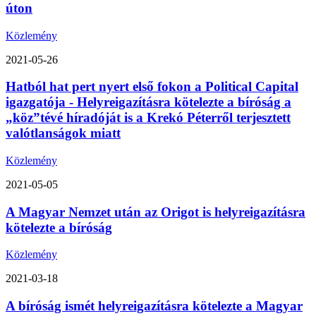
úton
Közlemény
2021-05-26
Hatból hat pert nyert első fokon a Political Capital
igazgatója - Helyreigazításra kötelezte a bíróság a
„köz”tévé híradóját is a Krekó Péterről terjesztett
valótlanságok miatt
Közlemény
2021-05-05
A Magyar Nemzet után az Origot is helyreigazításra
kötelezte a bíróság
Közlemény
2021-03-18
A bíróság ismét helyreigazításra kötelezte a Magyar