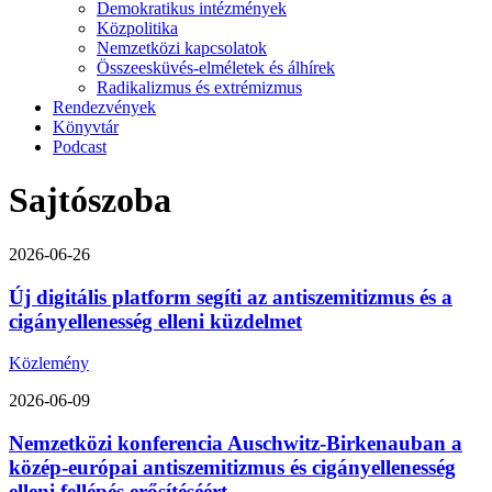
Demokratikus intézmények
Közpolitika
Nemzetközi kapcsolatok
Összeesküvés-elméletek és álhírek
Radikalizmus és extrémizmus
Rendezvények
Könyvtár
Podcast
Sajtószoba
2026-06-26
Új digitális platform segíti az antiszemitizmus és a
cigányellenesség elleni küzdelmet
Közlemény
2026-06-09
Nemzetközi konferencia Auschwitz-Birkenauban a
közép-európai antiszemitizmus és cigányellenesség
elleni fellépés erősítéséért