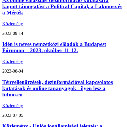
Az online választási dezinformáció kutatására
kapott támogatást a Political Capital, a Lakmusz és
a Mérték
Közlemény
2023-09-14
Idén is neves nemzetközi előadók a Budapest
Fórumon – 2023. október 11-12.
Közlemény
2023-08-04
Tényellenőrzések, dezinformációval kapcsolatos
kutatások és online tananyagok - ilyen lesz a
hdmo.eu
Közlemény
2023-07-05
Közlemény - Uniós jogállamisági jelentés: a