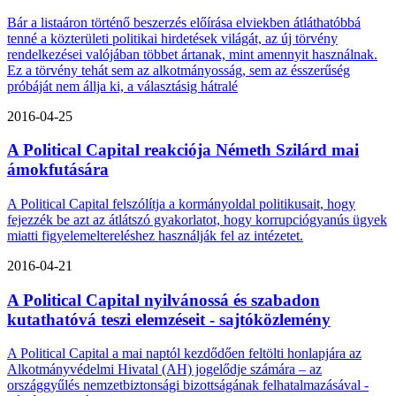
Bár a listaáron történő beszerzés előírása elviekben átláthatóbbá
tenné a közterületi politikai hirdetések világát, az új törvény
rendelkezései valójában többet ártanak, mint amennyit használnak.
Ez a törvény tehát sem az alkotmányosság, sem az ésszerűség
próbáját nem állja ki, a választásig hátralé
2016-04-25
A Political Capital reakciója Németh Szilárd mai
ámokfutására
A Political Capital felszólítja a kormányoldal politikusait, hogy
fejezzék be azt az átlátszó gyakorlatot, hogy korrupciógyanús ügyek
miatti figyelemeltereléshez használják fel az intézetet.
2016-04-21
A Political Capital nyilvánossá és szabadon
kutathatóvá teszi elemzéseit - sajtóközlemény
A Political Capital a mai naptól kezdődően feltölti honlapjára az
Alkotmányvédelmi Hivatal (AH) jogelődje számára – az
országgyűlés nemzetbiztonsági bizottságának felhatalmazásával -