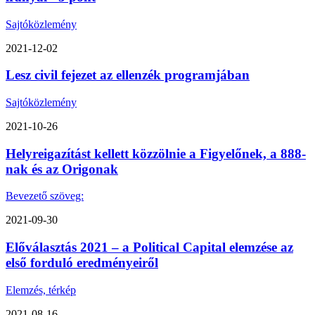
Sajtóközlemény
2021-12-02
Lesz civil fejezet az ellenzék programjában
Sajtóközlemény
2021-10-26
Helyreigazítást kellett közzölnie a Figyelőnek, a 888-
nak és az Origonak
Bevezető szöveg:
2021-09-30
Előválasztás 2021 – a Political Capital elemzése az
első forduló eredményeiről
Elemzés, térkép
2021-08-16