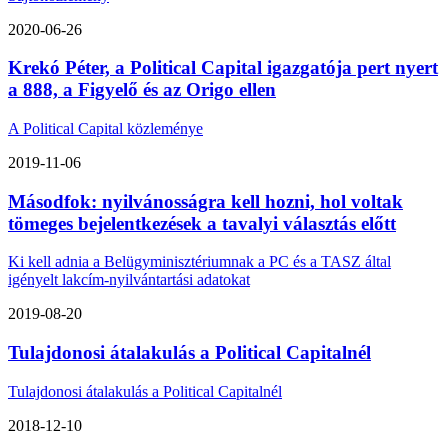
2020-06-26
Krekó Péter, a Political Capital igazgatója pert nyert
a 888, a Figyelő és az Origo ellen
A Political Capital közleménye
2019-11-06
Másodfok: nyilvánosságra kell hozni, hol voltak
tömeges bejelentkezések a tavalyi választás előtt
Ki kell adnia a Belügyminisztériumnak a PC és a TASZ által
igényelt lakcím-nyilvántartási adatokat
2019-08-20
Tulajdonosi átalakulás a Political Capitalnél
Tulajdonosi átalakulás a Political Capitalnél
2018-12-10