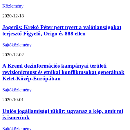
Közlemény
2020-12-18
Jogerős: Krekó Péter pert nyert a valótlanságokat
terjesztő Figyelő, Origo és 888 ellen
Sajtóközlemény
2020-12-02
A Kreml dezinformációs kampányai területi
revizionizmust és etnikai konfliktusokat generálnak
Kelet-Közép-Európában
Sajtóközlemény
2020-10-01
Uniós jogállamisági tükör: ugyanaz a kép, amit mi
is ismerünk
Sajtóközlemény