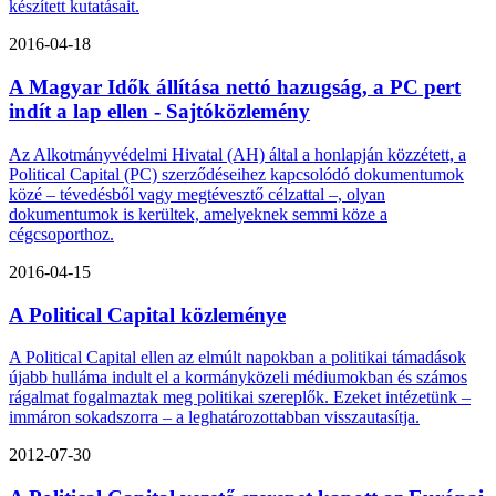
készített kutatásait.
2016-04-18
A Magyar Idők állítása nettó hazugság, a PC pert
indít a lap ellen - Sajtóközlemény
Az Alkotmányvédelmi Hivatal (AH) által a honlapján közzétett, a
Political Capital (PC) szerződéseihez kapcsolódó dokumentumok
közé – tévedésből vagy megtévesztő célzattal –, olyan
dokumentumok is kerültek, amelyeknek semmi köze a
cégcsoporthoz.
2016-04-15
A Political Capital közleménye
A Political Capital ellen az elmúlt napokban a politikai támadások
újabb hulláma indult el a kormányközeli médiumokban és számos
rágalmat fogalmaztak meg politikai szereplők. Ezeket intézetünk –
immáron sokadszorra – a leghatározottabban visszautasítja.
2012-07-30