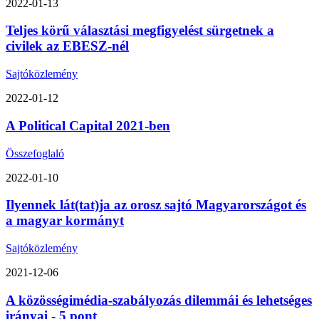
2022-01-13
Teljes körű választási megfigyelést sürgetnek a
civilek az EBESZ-nél
Sajtóközlemény
2022-01-12
A Political Capital 2021-ben
Összefoglaló
2022-01-10
Ilyennek lát(tat)ja az orosz sajtó Magyarországot és
a magyar kormányt
Sajtóközlemény
2021-12-06
A közösségimédia-szabályozás dilemmái és lehetséges
irányai - 5 pont