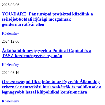
2025-02-06
YOU-DARE: Páneurópai projekttel küzdünk a
szélsőjobboldali ifjúsági mozgalmak
gendernarratívái ellen
Közlemény
2024-12-06
Átláthatóbb névjegyzék a Political Capital és a
TASZ kezdeményezése nyomán
Közlemény
2024-08-16
Oroszországtól Ukrajnán át az Egyesült Államokig
érkeznek nemzetközi hírű szakértők és politikusok a
legnagyobb hazai külpolitikai konferenciára
Közlemény