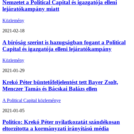
Nemzetet a Political Capital és igazgatója elleni
lejáratókampány miatt
Közlemény
2021-02-18
A bíróság szerint is hazugságban fogant a Political
Capital és igazgatója elleni lejáratókampány
Közlemény
2021-01-29
Krekó Péter büntetőfeljelentést tett Bayer Zsolt,
Menczer Tamás és Bácskai Balázs ellen
A Political Capital közleménye
2021-01-05
Politico: Krekó Péter nyilatkozatát szándékosan
eltorzította a kormányzati irányítású média