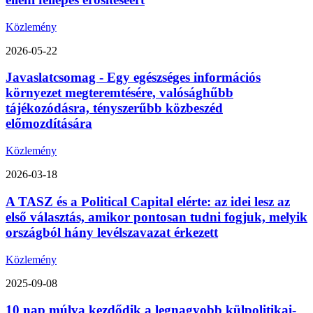
Közlemény
2026-05-22
Javaslatcsomag - Egy egészséges információs
környezet megteremtésére, valósághűbb
tájékozódásra, tényszerűbb közbeszéd
előmozdítására
Közlemény
2026-03-18
A TASZ és a Political Capital elérte: az idei lesz az
első választás, amikor pontosan tudni fogjuk, melyik
országból hány levélszavazat érkezett
Közlemény
2025-09-08
10 nap múlva kezdődik a legnagyobb külpolitikai-