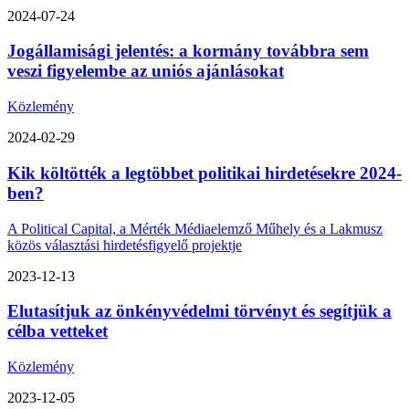
2024-07-24
Jogállamisági jelentés: a kormány továbbra sem
veszi figyelembe az uniós ajánlásokat
Közlemény
2024-02-29
Kik költötték a legtöbbet politikai hirdetésekre 2024-
ben?
A Political Capital, a Mérték Médiaelemző Műhely és a Lakmusz
közös választási hirdetésfigyelő projektje
2023-12-13
Elutasítjuk az önkényvédelmi törvényt és segítjük a
célba vetteket
Közlemény
2023-12-05