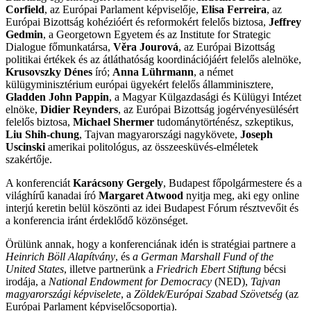
Corfield
, az Európai Parlament képviselője,
Elisa Ferreira
, az
Európai Bizottság kohézióért és reformokért felelős biztosa,
Jeffrey
Gedmin
, a Georgetown Egyetem és az Institute for Strategic
Dialogue főmunkatársa,
Věra Jourová
, az Európai Bizottság
politikai értékek és az átláthatóság koordinációjáért felelős alelnöke,
Krusovszky Dénes
író;
Anna Lührmann
, a német
külügyminisztérium európai ügyekért felelős államminisztere,
Gladden John Pappin
, a Magyar Külgazdasági és Külügyi Intézet
elnöke,
Didier Reynders
, az Európai Bizottság jogérvényesülésért
felelős biztosa,
Michael Shermer
tudománytörténész, szkeptikus,
Liu Shih-chung
, Tajvan magyarországi nagykövete,
Joseph
Uscinski
amerikai politológus, az összeesküvés-elméletek
szakértője.
A konferenciát
Karácsony Gergely
, Budapest főpolgármestere és a
világhírű kanadai író
Margaret Atwood
nyitja meg, aki egy online
interjú keretin belül köszönti az idei Budapest Fórum résztvevőit és
a konferencia iránt érdeklődő közönséget.
Örülünk annak, hogy a konferenciának idén is stratégiai partnere a
Heinrich Böll Alapítvány
, és
a German Marshall Fund of the
United States
, illetve partnerünk a
Friedrich Ebert Stiftung
bécsi
irodája, a
National Endowment for Democracy
(NED),
Tajvan
magyarországi képviselete
, a
Zöldek/Európai Szabad Szövetség
(az
Európai Parlament képviselőcsoportja).