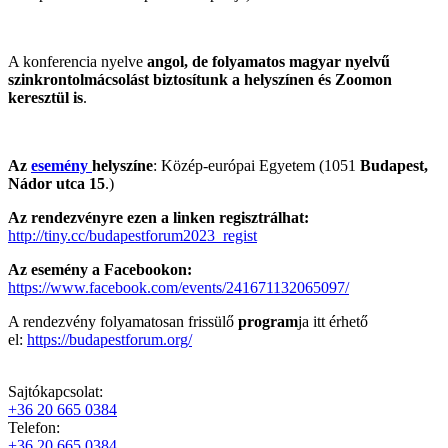
A konferencia nyelve
angol, de folyamatos magyar nyelvű
szinkrontolmácsolást biztosítunk a helyszínen és Zoomon
keresztül is
.
Az
esemény
helyszíne
: Közép-európai Egyetem (1051
Budapest,
Nádor utca 15
.)
Az rendezvényre ezen a linken regisztrálhat:
http://tiny.cc/budapestforum2023_regist
Az esemény a Facebookon:
https://www.facebook.com/events/241671132065097/
A rendezvény folyamatosan frissülő
program
ja itt érhető
el:
https://budapestforum.org/
Sajtókapcsolat:
+36 20 665 0384
Telefon:
+36 20 665 0384