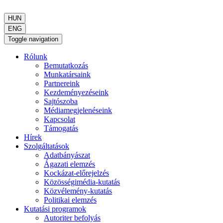
HUN
ENG
Toggle navigation
Rólunk
Bemutatkozás
Munkatársaink
Partnereink
Kezdeményezéseink
Sajtószoba
Médiamegjelenéseink
Kapcsolat
Támogatás
Hírek
Szolgáltatások
Adatbányászat
Ágazati elemzés
Kockázat-előrejelzés
Közösségimédia-kutatás
Közvélemény-kutatás
Politikai elemzés
Kutatási programok
Autoriter befolyás