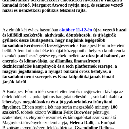
kanadai írónő, Margaret Atwood nyitja meg, és számos vezető
hazai és nemzetközi politikus felszólal rajta.
Az elmúlt két évhez hasonlóan
október 11-12-én
újra vezető hazai
és külföldi szakértők, aktivisták, döntéshozók, és újságírók
gyűlnek össze Budapesten, hogy napjaink legégetőbb
társadalmi kérdéseiről beszélgessenek
a Budapest Fórum keretein
belül. A fenntartható béke témáját középpontba helyező konferencia
tizenkét panelbeszélgetése egyebek mellett
az ukrajnai háború, az
energia- és klímaválság, az államilag finanszírozott
dezinformációs kampányok és a tech platformok szerepe, a
magyar jogállamiság, a nyugat-balkáni orosz befolyás, a
társadalmi nemi szerepek és Kína külpolitikájának témáit
járják körül
.
A Budapest Fórum idén sem elrettenteni és megijeszteni kívánja az
érdeklődőket – apokaliptikus hangulatkeltésből –, sokkal inkább
a
lehetséges megoldásokra és a jó gyakorlatokra irányítani
figyelmet
. Ebben segít a két nap során megszólaló mintegy
100
szakértő
, többek között
William Felix Browder
pénzügyi
szakember, az elnyomó rezsimek és támogatóikat szankcionáló
Magnyicki-törvények szellemi atyja,
Helena Dalli
, az Európai
Bizottság egyenlőségért felelős biztosa,
Gwendoline Delbos-