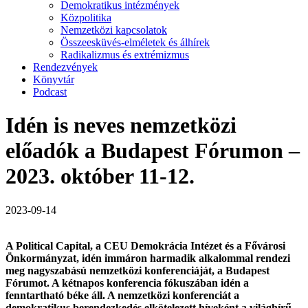
Demokratikus intézmények
Közpolitika
Nemzetközi kapcsolatok
Összeesküvés-elméletek és álhírek
Radikalizmus és extrémizmus
Rendezvények
Könyvtár
Podcast
Idén is neves nemzetközi
előadók a Budapest Fórumon –
2023. október 11-12.
2023-09-14
A Political Capital, a CEU Demokrácia Intézet és a Fővárosi
Önkormányzat, idén immáron harmadik alkalommal rendezi
meg nagyszabású nemzetközi konferenciáját, a Budapest
Fórumot. A kétnapos konferencia fókuszában idén a
fenntartható béke áll. A nemzetközi konferenciát a
demokratikus berendezkedés elkötelezett híveként a világhírű