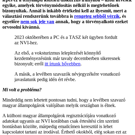
egyike, amelyek törvénymódosítás nélkül is megtehetőnek
bizonyultak. Annál is inkább értékelni kell az ilyesmit, mert a
választási rendszerünk továbbra is
rengeteg sebből vérzik
, és
egyelőre
nem sok jele van
annak, hogy a törvényalkotó ezeket
orvosolni kívánná.
2023 októberében a PC és a TASZ két ügyben fordult
az NVI-hez.
Az első, a voksturizmus leleplezését könnyítő
kezdeményezésünk már tavaly decemberben sikeresnek
bizonyult; erről
itt írtunk bővebben
.
A másik, a levélben szavazók névjegyzékére vonatkozó
javaslatunk pedig idén ért révbe.
Mi volt a probléma?
Mindeddig nem lehetett pontosan tudni, hogy a levélben szavazó
magyar állampolgárok valójában melyik országban is élnek.
A külhoni magyar állampolgárok regisztrációjára vonatkozó
adatokat ugyanis az NVI korábban csak értesítési cím szerinti
bontásban közölte, márpedig emailcímen keresztül is lehet
kapcsolatot tartani az irodával. Érthető okokból, elég sokan ezt az