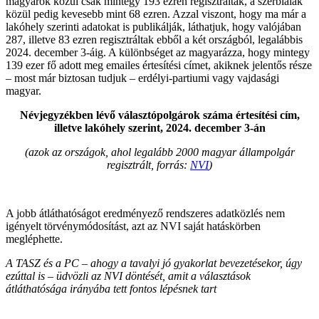
magyarok közül csak mintegy 193 ezren regisztráltak, a szerbiaiak
közül pedig kevesebb mint 68 ezren. Azzal viszont, hogy ma már a
lakóhely szerinti adatokat is publikálják, láthatjuk, hogy valójában
287, illetve 83 ezren regisztráltak ebből a két országból, legalábbis
2024. december 3-áig. A különbséget az magyarázza, hogy mintegy
139 ezer fő adott meg emailes értesítési címet, akiknek jelentős része
– most már biztosan tudjuk – erdélyi-partiumi vagy vajdasági
magyar.
Névjegyzékben lévő választópolgárok száma értesítési cím,
illetve lakóhely szerint, 2024. december 3-án
(azok az országok, ahol legalább 2000 magyar állampolgár
regisztrált, forrás:
NVI
)
A jobb átláthatóságot eredményező rendszeres adatközlés nem
igényelt törvénymódosítást, azt az NVI saját hatáskörben
megléphette.
A TASZ és a PC – ahogy a tavalyi jó gyakorlat bevezetésekor, úgy
ezúttal is – üdvözli az NVI döntését, amit a választások
átláthatósága irányába tett fontos lépésnek tart