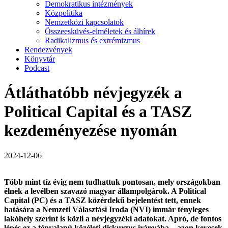
Demokratikus intézmények
Közpolitika
Nemzetközi kapcsolatok
Összeesküvés-elméletek és álhírek
Radikalizmus és extrémizmus
Rendezvények
Könyvtár
Podcast
Átláthatóbb névjegyzék a
Political Capital és a TASZ
kezdeményezése nyomán
2024-12-06
Több mint tíz évig nem tudhattuk pontosan, mely országokban
élnek a levélben szavazó magyar állampolgárok.
A Political
Capital (PC) és a TASZ közérdekű bejelentést tett, ennek
hatására a Nemzeti Választási Iroda (NVI) immár tényleges
lakóhely szerint is közli a névjegyzéki adatokat. Apró, de fontos
lépés ez a tényalapú közéleti diskurzus irányába – azon kevesek