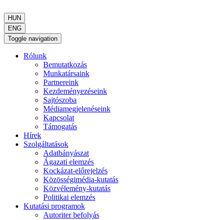
HUN
ENG
Toggle navigation
Rólunk
Bemutatkozás
Munkatársaink
Partnereink
Kezdeményezéseink
Sajtószoba
Médiamegjelenéseink
Kapcsolat
Támogatás
Hírek
Szolgáltatások
Adatbányászat
Ágazati elemzés
Kockázat-előrejelzés
Közösségimédia-kutatás
Közvélemény-kutatás
Politikai elemzés
Kutatási programok
Autoriter befolyás