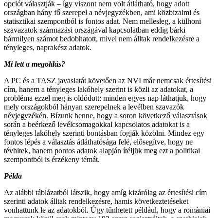
opciót választják – így viszont nem volt átlátható, hogy adott
országban hány fő szerepel a névjegyzékben, ami közbizalmi és
statisztikai szempontból is fontos adat. Nem mellesleg, a külhoni
szavazatok származási országával kapcsolatban eddig bárki
bármilyen számot bedobhatott, mivel nem álltak rendelkezésre a
tényleges, naprakész adatok.
Mi lett a megoldás?
A PC és a TASZ javaslatát követően az NVI már nemcsak értesítési
cím, hanem a tényleges lakóhely szerint is közli az adatokat, a
probléma ezzel meg is oldódott: minden egyes nap láthatjuk, hogy
mely országokból hányan szerepelnek a levélben szavazók
névjegyzékén. Bízunk benne, hogy a soron következő választások
során a beérkező levélcsomagokkal kapcsolatos adatokat is a
tényleges lakóhely szerinti bontásban fogják közölni. Mindez egy
fontos lépés a választás átláthatósága felé, elősegítve, hogy ne
tévhitek, hanem pontos adatok alapján ítéljük meg ezt a politikai
szempontból is érzékeny témát.
Példa
Az alábbi táblázatból látszik, hogy amíg kizárólag az értesítési cím
szerinti adatok álltak rendelkezésre, hamis következtetéseket
vonhattunk le az adatokból. Úgy tűnhetett például, hogy a romániai