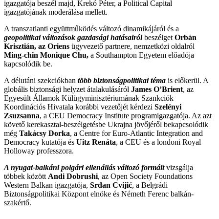
igazgatója beszél majd, Krekó Péter, a Political Capital
igazgatójának moderálása mellett.
A transzatlanti együttműködés változó dinamikájáról és a
geopolitikai változások gazdasági hatásairól
beszélget
Orbán
Krisztián
, az Oriens
ügyvezető partnere, nemzetközi oldalról
Ming-chin Monique Chu
,
a Southampton Egyetem előadója
kapcsolódik be.
A délutáni szekciókban
több biztonságpolitikai téma
is előkerül. A
globális biztonsági helyzet átalakulásáról
James O’Brient
, az
Egyesült Államok Külügyminisztériumának Szankciók
Koordinációs Hivatala korábbi vezetőjét kérdezi
Szelényi
Zsuzsanna
, a CEU Democracy Institute programigazgatója. Az azt
követő kerekasztal-beszélgetésbe Ukrajna jövőjéről bekapcsolódik
még
Takácsy
Dorka
, a Centre for Euro-Atlantic Integration and
Democracy kutatója és
Uitz Renáta
, a CEU és a londoni Royal
Holloway professzora.
A nyugat-balkáni polgári ellenállás változó formáit
vizsgálja
többek között
Andi Dobrushi
, az Open Society Foundations
Western Balkan igazgatója,
Srđan Cvijić
, a Belgrádi
Biztonságpolitikai Központ elnöke és Németh Ferenc balkán-
szakértő.