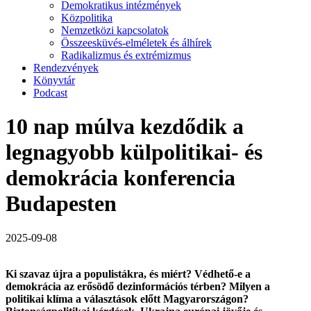
Demokratikus intézmények
Közpolitika
Nemzetközi kapcsolatok
Összeesküvés-elméletek és álhírek
Radikalizmus és extrémizmus
Rendezvények
Könyvtár
Podcast
10 nap múlva kezdődik a
legnagyobb külpolitikai- és
demokrácia konferencia
Budapesten
2025-09-08
Ki szavaz újra a populistákra, és miért? Védhető-e a
demokrácia az erősödő dezinformációs térben? Milyen a
politikai klíma a választások előtt Magyarországon?