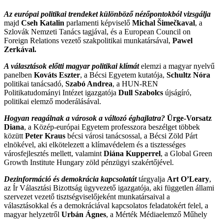
Az európai politikai trendeket különböző nézőpontokból vizsgálja
majd
Cseh Katalin
parlamenti képviselő
Michal Šimečkaval
, a
Szlovák Nemzeti Tanács tagjával, és a European Council on
Foreign Relations vezető szakpolitikai munkatársával,
Pawel
Zerkával.
A választások előtti magyar politikai klímát
elemzi a magyar nyelvű
panelben
Kováts Eszter
, a Bécsi Egyetem kutatója,
Schultz Nóra
politikai tanácsadó,
Szabó Andrea
, a HUN-REN
Politikatudományi Intézet igazgatója
Dull Szabolcs
újságíró,
politikai elemző moderálásával.
Hogyan reagálnak a városok a változó éghajlatra?
Ürge-Vorsatz
Diana
, a Közép-európai Egyetem professzora beszélget többek
közütt
Peter Kraus
bécsi városi tanácsossal, a Bécsi Zöld Párt
elnökével, aki elkötelezett a klímavédelem és a tisztességes
városfejlesztés mellett, valamint
Diána Kupperrel
, a Global Green
Growth Institute Hungary zöld pénzügyi szakértőjével.
Dezinformáció és demokrácia kapcsolatát
tárgyalja
Art O’Leary
,
az Ír Választási Bizottság ügyvezető igazgatója, aki független állami
szervezet vezető tisztségviselőjeként munkatársaival a
választásokkal és a demokráciával kapcsolatos feladatokért felel, a
magyar helyzetről
Urbán Ágnes
, a Mérték Médiaelemző Műhely