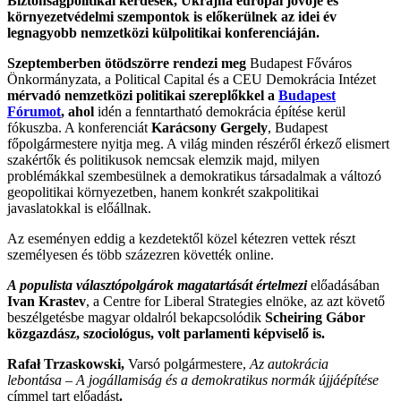
Biztonságpolitikai kérdések, Ukrajna európai jövője és
környezetvédelmi szempontok is előkerülnek az idei év
legnagyobb nemzetközi külpolitikai konferenciáján.
Szeptemberben ötödszörre rendezi meg
Budapest Főváros
Önkormányzata, a Political Capital és a CEU Demokrácia Intézet
mérvadó nemzetközi politikai szereplőkkel a
Budapest
Fórumot
, ahol
idén a fenntartható demokrácia építése kerül
fókuszba. A konferenciát
Karácsony Gergely
, Budapest
főpolgármestere nyitja meg. A világ minden részéről érkező elismert
szakértők és politikusok nemcsak elemzik majd, milyen
problémákkal szembesülnek a demokratikus társadalmak a változó
geopolitikai környezetben, hanem konkrét szakpolitikai
javaslatokkal is előállnak.
Az eseményen eddig a kezdetektől közel kétezren vettek részt
személyesen és több százezren követték online.
A populista választópolgárok magatartását értelmezi
előadásában
Ivan Krastev
, a Centre for Liberal Strategies elnöke, az azt követő
beszélgetésbe magyar oldalról bekapcsolódik
Scheiring
G
ábor
közgazdász, szociológus, volt parlamenti képviselő is.
Rafał Trzaskowski,
Varsó polgármestere,
Az autokrácia
lebontása – A jogállamiság és a demokratikus normák újjáépítése
címmel tart előadást
.