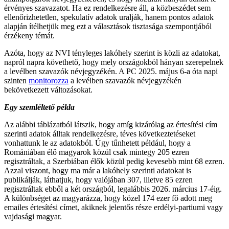
érvényes szavazatot. Ha ez rendelkezésre áll, a közbeszédet sem
ellenőrizhetetlen, spekulatív adatok uralják, hanem pontos adatok
alapján ítélhetjük meg ezt a választások tisztasága szempontjából
érzékeny témát.
Azóta, hogy az NVI tényleges lakóhely szerint is közli az adatokat,
napról napra követhető, hogy mely országokból hányan szerepelnek
a levélben szavazók névjegyzékén. A PC 2025. május 6-a óta napi
szinten
monitorozza
a levélben szavazók névjegyzékén
bekövetkezett változásokat.
Egy szemléltető példa
Az alábbi táblázatból látszik, hogy amíg kizárólag az értesítési cím
szerinti adatok álltak rendelkezésre, téves következtetéseket
vonhattunk le az adatokból. Úgy tűnhetett például, hogy a
Romániában élő magyarok közül csak mintegy 205 ezren
regisztráltak, a Szerbiában élők közül pedig kevesebb mint 68 ezren.
Azzal viszont, hogy ma már a lakóhely szerinti adatokat is
publikálják, láthatjuk, hogy valójában 307, illetve 85 ezren
regisztráltak ebből a két országból, legalábbis 2026. március 17-éig.
A különbséget az magyarázza, hogy közel 174 ezer fő adott meg
emailes értesítési címet, akiknek jelentős része erdélyi-partiumi vagy
vajdasági magyar.