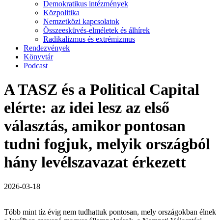
Demokratikus intézmények
Közpolitika
Nemzetközi kapcsolatok
Összeesküvés-elméletek és álhírek
Radikalizmus és extrémizmus
Rendezvények
Könyvtár
Podcast
A TASZ és a Political Capital
elérte: az idei lesz az első
választás, amikor pontosan
tudni fogjuk, melyik országból
hány levélszavazat érkezett
2026-03-18
Több mint tíz évig nem tudhattuk pontosan, mely országokban élnek