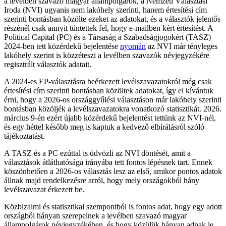
a levélben szavazó magyar állampolgárok, a Nemzeti Választási
Iroda (NVI) ugyanis nem lakóhely szerinti, hanem értesítési cím
szerinti bontásban közölte ezeket az adatokat, és a választók jelentős
részénél csak annyit tüntettek fel, hogy e-mailben kért értesítést. A
Political Capital (PC) és a Társaság a Szabadságjogokért (TASZ)
2024-ben tett közérdekű bejelentése
nyomán
az NVI már tényleges
lakóhely szerint is közzéteszi a levélben szavazók névjegyzékére
regisztrált választók adatait.
A 2024-es EP-választásra beérkezett levélszavazatokról még csak
értesítési cím szerinti bontásban közöltek adatokat, így el kívántuk
érni, hogy a 2026-os országgyűlési választáson már lakóhely szerinti
bontásban közöljék a levélszavazatokra vonatkozó statisztikát. 2026.
március 9-én ezért újabb közérdekű bejelentést tettünk az NVI-nél,
és egy héttel később meg is kaptuk a kedvező elbírálásról szóló
tájékoztatást.
A TASZ és a PC ezúttal is üdvözli az NVI döntését, amit a
választások átláthatósága irányába tett fontos lépésnek tart. Ennek
köszönhetően a 2026-os választás lesz az első, amikor pontos adatok
állnak majd rendelkezésre arról, hogy mely országokból hány
levélszavazat érkezett be.
Közbizalmi és statisztikai szempontból is fontos adat, hogy egy adott
országból hányan szerepelnek a levélben szavazó magyar
állampolgárok névjegyzékében, és hogy közülük hányan adnak le