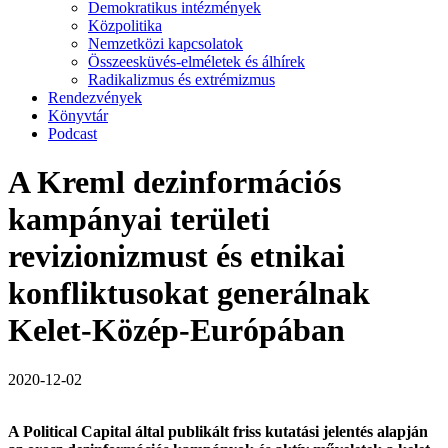
Demokratikus intézmények
Közpolitika
Nemzetközi kapcsolatok
Összeesküvés-elméletek és álhírek
Radikalizmus és extrémizmus
Rendezvények
Könyvtár
Podcast
A Kreml dezinformációs
kampányai területi
revizionizmust és etnikai
konfliktusokat generálnak
Kelet-Közép-Európában
2020-12-02
A Political Capital által publikált friss kutatási jelentés alapján