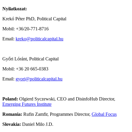
Nyilatkozat:
Krekó Péter PhD, Political Capital
Mobil: +36/20-771-8716
Email:
kreko@politicalcapital.hu
Győri Lóránt, Political Capital
Mobil: +36 20 665-0383
Email:
gyori@politicalcapital.hu
Poland:
Olgierd Syczewski, CEO and DisinfoHub Director,
Emerging Futures Institute
Romania:
Rufin Zamfir, Programmes Director,
Global Focus
Slovakia:
Daniel Milo J.D.