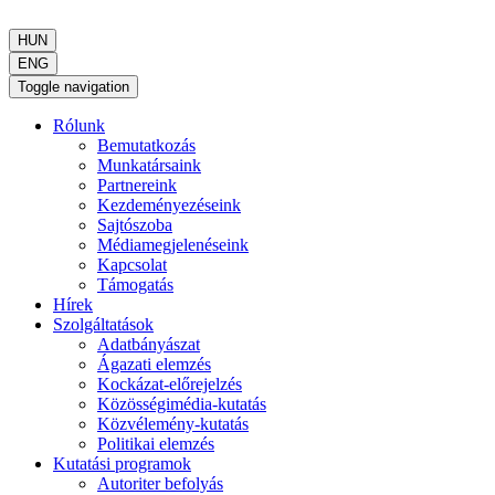
HUN
ENG
Toggle navigation
Rólunk
Bemutatkozás
Munkatársaink
Partnereink
Kezdeményezéseink
Sajtószoba
Médiamegjelenéseink
Kapcsolat
Támogatás
Hírek
Szolgáltatások
Adatbányászat
Ágazati elemzés
Kockázat-előrejelzés
Közösségimédia-kutatás
Közvélemény-kutatás
Politikai elemzés
Kutatási programok
Autoriter befolyás