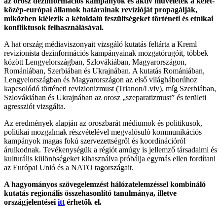
az orosz dezinformációs kampányok és aktív műveletek a kelet-
közép-európai államok határainak revízióját propagálják,
miközben kiélezik a kétoldalú feszültségeket történeti és etnikai
konfliktusok felhasználásával.
A hat ország médiaviszonyait vizsgáló kutatás feltárta a Kreml
revizionista dezinformációs kampányainak mozgatórugóit, többek
között Lengyelországban, Szlovákiában, Magyarországon,
Romániában, Szerbiában és Ukrajnában. A kutatás Romániában,
Lengyelországban és Magyarországon az első világháborúhoz
kapcsolódó történeti revizionizmust (Trianon/Lviv), míg Szerbiában,
Szlovákiában és Ukrajnában az orosz „szeparatizmust” és területi
agressziót vizsgálta.
Az eredmények alapján az oroszbarát médiumok és politikusok,
politikai mozgalmak részvételével megvalósuló kommunikációs
kampányok magas fokú szervezettségről és koordinációról
árulkodnak. Tevékenységük a régiót amúgy is jellemző társadalmi és
kulturális különbségeket kihasználva próbálja egymás ellen fordítani
az Európai Unió és a NATO tagországait.
A hagyományos szövegelemzést hálózatelemzéssel kombináló
kutatás regionális összehasonlító tanulmánya, illetve
országjelentései
itt
érhetők el.