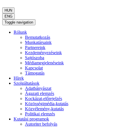
HUN
ENG
Toggle navigation
Rólunk
Bemutatkozás
Munkatársaink
Partnereink
Kezdeményezéseink
Sajtószoba
Médiamegjelenéseink
Kapcsolat
Támogatás
Hírek
Szolgáltatások
Adatbányászat
Ágazati elemzés
Kockázat-előrejelzés
Közösségimédia-kutatás
Közvélemény-kutatás
Politikai elemzés
Kutatási programok
Autoriter befolyás