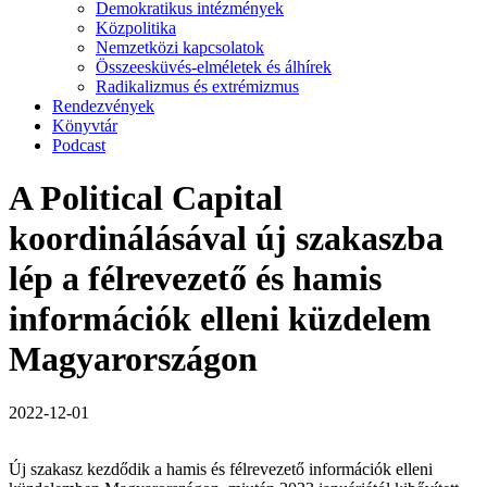
Demokratikus intézmények
Közpolitika
Nemzetközi kapcsolatok
Összeesküvés-elméletek és álhírek
Radikalizmus és extrémizmus
Rendezvények
Könyvtár
Podcast
A Political Capital
koordinálásával új szakaszba
lép a félrevezető és hamis
információk elleni küzdelem
Magyarországon
2022-12-01
Új szakasz kezdődik a hamis és félrevezető információk elleni