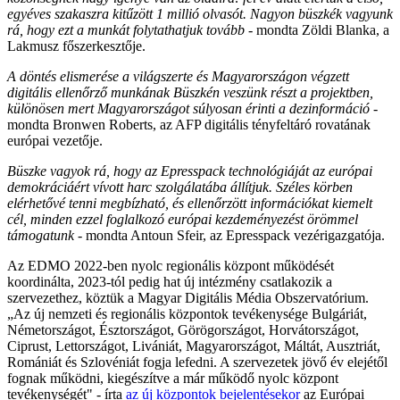
egyéves szakaszra kitűzött 1 millió olvasót. Nagyon büszkék vagyunk
rá, hogy ezt a munkát folytathatjuk tovább
- mondta Zöldi Blanka, a
Lakmusz főszerkesztője.
A döntés elismerése a világszerte és Magyarországon végzett
digitális ellenőrző munkának
Büszkén veszünk részt a projektben,
különösen mert Magyarországot súlyosan érinti a dezinformáció
-
mondta Bronwen Roberts, az AFP digitális tényfeltáró rovatának
európai vezetője.
Büszke vagyok rá, hogy az Epresspack technológiáját az európai
demokráciáért vívott harc szolgálatába állítjuk. Széles körben
elérhetővé tenni megbízható, és ellenőrzött információkat kiemelt
cél, minden ezzel foglalkozó európai kezdeményezést örömmel
támogatunk
- mondta Antoun Sfeir, az Epresspack vezérigazgatója.
Az EDMO 2022-ben nyolc regionális központ működését
koordinálta, 2023-tól pedig hat új intézmény csatlakozik a
szervezethez, köztük a Magyar Digitális Média Obszervatórium.
„Az új nemzeti és regionális központok tevékenysége Bulgáriát,
Németországot, Észtországot, Görögországot, Horvátországot,
Ciprust, Lettországot, Livániát, Magyarországot, Máltát, Ausztriát,
Romániát és Szlovéniát fogja lefedni. A szervezetek jövő év elejétől
fognak működni, kiegészítve a már működő nyolc központ
tevékenységét" - írta
az új központok bejelentésekor
az Európai