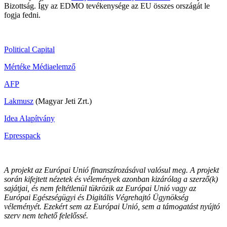
Bizottság. Így az EDMO tevékenysége az EU összes országát le
fogja fedni.
Political Capital
Mértéke Médiaelemző
AFP
Lakmusz
(Magyar Jeti Zrt.)
Idea Alapítvány
Epresspack
A projekt az Európai Unió finanszírozásával valósul meg. A projekt
során kifejtett nézetek és vélemények azonban kizárólag a szerző(k)
sajátjai, és nem feltétlenül tükrözik az Európai Unió vagy az
Európai Egészségügyi és Digitális Végrehajtó Ügynökség
véleményét. Ezekért sem az Európai Unió, sem a támogatást nyújtó
szerv nem tehető felelőssé.