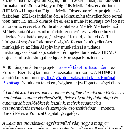
küzdelemben Magyarországon, miután 2023 januárjától kibővített
formában működik a Magyar Digitális Média Obszervatórium
(HDMO - Hungarian Digital Media Observatory). A projekt első
fázisában, 2021-es indulása óta, a lakmusz.hu tényellenőrző portál
több mint 1,5 millió olvasót ért el, ezt a munkát folytatja tovább hat
autonóm szervezet: a Political Capital és a Mérték Médiaelemző
Műhely kutatói a dezinformációk terjedését és az ellene hozott
intézkedések hatékonyságát vizsgálják majd, a francia AFP
hírügynökség és a Lakmusz újságírói folytatják tényellenőrző
munkájukat, az Idea Alapítvány munkatársai a tudatos
médiafogyasztással kapcsolatos tréningeket tartanak, a HDMO
digitális infrastruktúráját pedig az Epresspack biztosítja.
A 30 hónapon át tartó projekt -
az első fázishoz hasonlóan
- az
Európai Bizottság társfinanszírozásában működik. A HDMO-t
alkotó konzorciumot
nyílt pályázaton választotta ki az Európai
Bizottság
, és minden tevékenyéségben teljes függetlenséget élvez.
Új kutatásokat tervezünk az online és offline dezinformációról és az
inautentikus online viselkedésről, illetve olyan big data alapú és
automatizált eszközöket fejlesztünk, melyek segítenek a
dezinformációs trendek és szereplők azonosításában
– mondta
Krekó Péter, a Political Capital igazgatója.
A Lakmusz indulásakor egyértelművé vált, hogy a magyar
közönségnek nagy igénye van az oldalra: fél év alatt elértük a első,