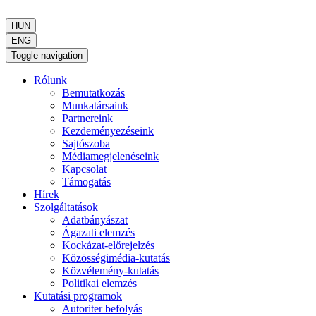
HUN
ENG
Toggle navigation
Rólunk
Bemutatkozás
Munkatársaink
Partnereink
Kezdeményezéseink
Sajtószoba
Médiamegjelenéseink
Kapcsolat
Támogatás
Hírek
Szolgáltatások
Adatbányászat
Ágazati elemzés
Kockázat-előrejelzés
Közösségimédia-kutatás
Közvélemény-kutatás
Politikai elemzés
Kutatási programok
Autoriter befolyás