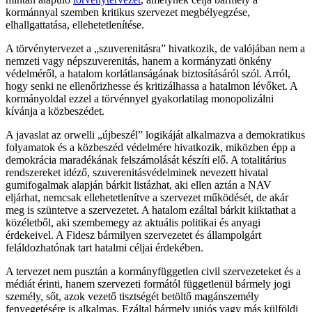
kormánnyal szemben kritikus szervezet megbélyegzése,
elhallgattatása, ellehetetlenítése.
A törvénytervezet a „szuverenitásra” hivatkozik, de valójában nem a
nemzeti vagy népszuverenitás, hanem a kormányzati önkény
védelméről, a hatalom korlátlanságának biztosításáról szól. Arról,
hogy senki ne ellenőrizhesse és kritizálhassa a hatalmon lévőket. A
kormányoldal ezzel a törvénnyel gyakorlatilag monopolizálni
kívánja a közbeszédet.
A javaslat az orwelli „újbeszél” logikáját alkalmazva a demokratikus
folyamatok és a közbeszéd védelmére hivatkozik, miközben épp a
demokrácia maradékának felszámolását készíti elő. A totalitárius
rendszereket idéző, szuverenitásvédelminek nevezett hivatal
gumifogalmak alapján bárkit listázhat, aki ellen aztán a NAV
eljárhat, nemcsak ellehetetlenítve a szervezet működését, de akár
meg is szüntetve a szervezetet. A hatalom ezáltal bárkit kiiktathat a
közéletből, aki szembemegy az aktuális politikai és anyagi
érdekeivel. A Fidesz bármilyen szervezetet és állampolgárt
feláldozhatónak tart hatalmi céljai érdekében.
A tervezet nem pusztán a kormányfüggetlen civil szervezeteket és a
médiát érinti, hanem szervezeti formától függetlenül bármely jogi
személy, sőt, azok vezető tisztségét betöltő magánszemély
fenyegetésére is alkalmas. Ezáltal bármely uniós vagy más külföldi