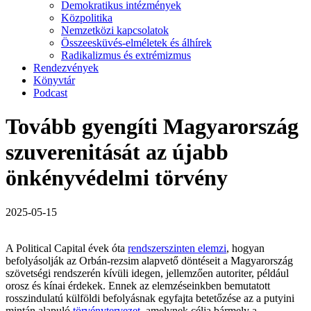
Demokratikus intézmények
Közpolitika
Nemzetközi kapcsolatok
Összeesküvés-elméletek és álhírek
Radikalizmus és extrémizmus
Rendezvények
Könyvtár
Podcast
Tovább gyengíti Magyarország
szuverenitását az újabb
önkényvédelmi törvény
2025-05-15
A Political Capital évek óta
rendszerszinten elemzi
, hogyan
befolyásolják az Orbán-rezsim alapvető döntéseit a Magyarország
szövetségi rendszerén kívüli idegen, jellemzően autoriter, például
orosz és kínai érdekek. Ennek az elemzéseinkben bemutatott
rosszindulatú külföldi befolyásnak egyfajta betetőzése az a putyini
mintán alapuló
törvénytervezet
, amelynek célja bármely a