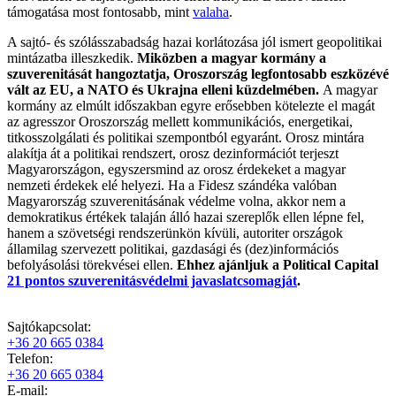
támogatása most fontosabb, mint
valaha
.
A sajtó- és szólásszabadság hazai korlátozása jól ismert geopolitikai
mintázatba illeszkedik.
Miközben a magyar kormány a
szuverenitását hangoztatja, Oroszország legfontosabb eszközévé
vált az EU, a NATO és Ukrajna elleni küzdelmében.
A magyar
kormány az elmúlt időszakban egyre erősebben kötelezte el magát
az agresszor Oroszország mellett kommunikációs, energetikai,
titkosszolgálati és politikai szempontból egyaránt. Orosz mintára
alakítja át a politikai rendszert, orosz dezinformációt terjeszt
Magyarországon, egyszersmind az orosz érdekeket a magyar
nemzeti érdekek elé helyezi. Ha a Fidesz szándéka valóban
Magyarország szuverenitásának védelme volna, akkor nem a
demokratikus értékek talaján álló hazai szereplők ellen lépne fel,
hanem a szövetségi rendszerünkön kívüli, autoriter országok
államilag szervezett politikai, gazdasági és (dez)információs
befolyásolási törekvései ellen.
Ehhez ajánljuk a Political Capital
21 pontos szuverenitásvédelmi javaslatcsomagját
.
Sajtókapcsolat:
+36 20 665 0384
Telefon:
+36 20 665 0384
E-mail: