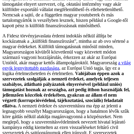
támogatást elnyert szervezet, cég, oktatási intézmény vagy akár
külföldre exportáló vállalat megfélemlíthető és ellehetetleníthető.
Nemcsak a sajtó, de a független magyar youtuberek és más
tartalomgyártók is veszélyben lesznek, hiszen például a Google-től
kapott pénz is külföldi finanszírozásnak minősíthető.
A Fidesz törvényjavaslata érdemi indoklás nélkül állítja be
kockázatnak a „külföldi finanszírozást”, mintha az ab ovo sértené a
magyar érdekeket. Külföldi támogatásnak minősül minden,
Magyarországon kívülről közvetlenül vagy közvetett módon
származó vagyoni hozzájárulás, érkezzen az akár az Európai
Uniótól, akár magyar kettős állampolgároktól. Magyarország
a világ
egyik legnyitottabb gazdasága
, az Európai Unió tagja, így ez a
logika értelmezhetetlen és értelmetlen.
Valójában éppen azok a
szervezetek szolgálják a nemzeti érdeket, amelyek teljesen
szabályos, átlátható pályázatok elnyerésével (például uniós)
támogatást hoznak az országba, azt pedig itthon használják fel,
jellemzően közcélok érdekében, gyakran az állam el nem
végzett (korrupcióvédelmi, tájékoztatási, szociális) feladatait
ellátva.
A nemzeti érdekre és szuverenitásra ma épp az jelenti a
legnagyobb veszélyt Magyarországon, hogy a hatalmon lévők szűk
köre gátlás nélkül alakítja magánvagyonná a közpénzeket. Nem
meglepő, hogy a szuverenitásvédelminek nevezett hivatal lejárató
kampánya eddig kiemelten az ezen visszaéléseket feltáró civil
szervezetek és sajtóorgánumok ellen irányult. E szerevezetek