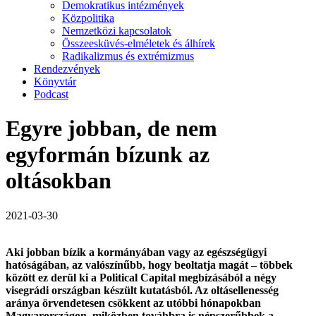
Demokratikus intézmények
Közpolitika
Nemzetközi kapcsolatok
Összeesküvés-elméletek és álhírek
Radikalizmus és extrémizmus
Rendezvények
Könyvtár
Podcast
Egyre jobban, de nem
egyformán bízunk az
oltásokban
2021-03-30
Aki jobban bízik a kormányában vagy az egészségügyi
hatóságában, az valószínűbb, hogy beoltatja magát – többek
között ez derül ki a Political Capital megbízásából a négy
visegrádi országban készült kutatásból. Az oltásellenesség
aránya örvendetesen csökkent az utóbbi hónapokban
Magyarországon, miközben továbbra is népszerűbbek a