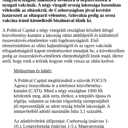
nyugati vakcinák. A négy vizsgált ország lakossága hasonlóan
vélekedik az oltásokról, de Csehországban jóval kevésbé
határozott az oltáspárti vélemény, Szlovákia pedig az orosz
vakcina iránti kiemelkedő bizalmával tűnik ki.
A Political Capital a négy visegrádi országban készített átfogó
közvélemény-kutatást a lakosság oltási attitűdjeiről és különböző
összeesküvés-elméletekre való fogékonyságáról. Első
elemzésünkben az oltási hajlandóságról és az egyes vakcinák
elfogadottságáról kapott eredményeket mutatjuk be, a következőben
pedig az összeesküvés-elméletek elterjedtségéről írunk majd, illetve
arról, hogy ezek a teóriák hogyan vetik vissza az oltási kedvet.
Módszertan és háttér:
A Political Capital megbízásából a szlovák FOCUS
Agency bonyolította le a telefonos közvélemény-
kutatást (CATI). Mind a négy országban 1000 főt
kérdeztek meg, akik nem, életkor, a település típusa és
régiója, valamint az iskolai végzettség szempontjából
jól reprezentálják az adott ország felnőtt lakosságát. A
mintavételből adódó maximális hiba 3,1 százalék.
Az adatfelvételek időpontjai: Csehország (március 1-
10.), Lengyelország (március 1-5.), Magyarország