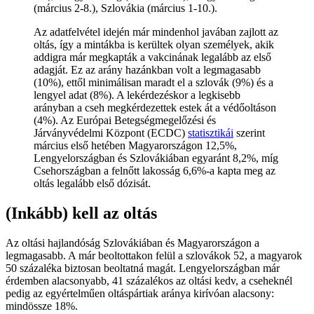
(március 2-8.), Szlovákia (március 1-10.).
Az adatfelvétel idején már mindenhol javában zajlott az
oltás, így a mintákba is kerültek olyan személyek, akik
addigra már megkapták a vakcinának legalább az első
adagját. Ez az arány hazánkban volt a legmagasabb
(10%), ettől minimálisan maradt el a szlovák (9%) és a
lengyel adat (8%). A lekérdezéskor a legkisebb
arányban a cseh megkérdezettek estek át a védőoltáson
(4%). Az Európai Betegségmegelőzési és
Járványvédelmi Központ (ECDC)
statisztikái
szerint
március első hetében Magyarországon 12,5%,
Lengyelországban és Szlovákiában egyaránt 8,2%, míg
Csehországban a felnőtt lakosság 6,6%-a kapta meg az
oltás legalább első dózisát.
(Inkább) kell az oltás
Az oltási hajlandóság Szlovákiában és Magyarországon a
legmagasabb. A már beoltottakon felül a szlovákok 52, a magyarok
50 százaléka biztosan beoltatná magát. Lengyelországban már
érdemben alacsonyabb, 41 százalékos az oltási kedv, a cseheknél
pedig az egyértelműen oltáspártiak aránya kirívóan alacsony:
mindössze 18%.