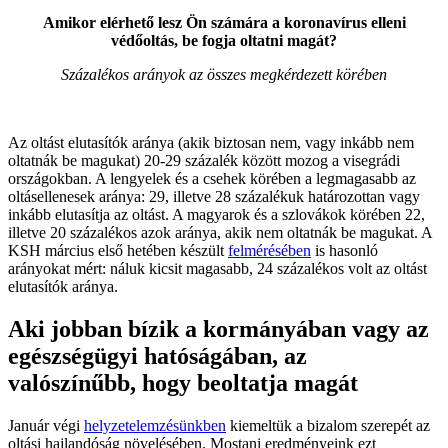
Amikor elérhető lesz Ön számára a koronavírus elleni
védőoltás, be fogja oltatni magát?
Százalékos arányok az összes megkérdezett körében
Az oltást elutasítók aránya (akik biztosan nem, vagy inkább nem
oltatnák be magukat) 20-29 százalék között mozog a visegrádi
országokban. A lengyelek és a csehek körében a legmagasabb az
oltásellenesek aránya: 29, illetve 28 százalékuk határozottan vagy
inkább elutasítja az oltást. A magyarok és a szlovákok körében 22,
illetve 20 százalékos azok aránya, akik nem oltatnák be magukat. A
KSH március első hetében készült
felmérésében
is hasonló
arányokat mért: náluk kicsit magasabb, 24 százalékos volt az oltást
elutasítók aránya.
Aki jobban bízik a kormányában vagy az
egészségügyi hatóságában, az
valószínűbb, hogy beoltatja magát
Január végi
helyzetelemzésünkben
kiemeltük a bizalom szerepét az
oltási hajlandóság növelésében. Mostani eredményeink ezt