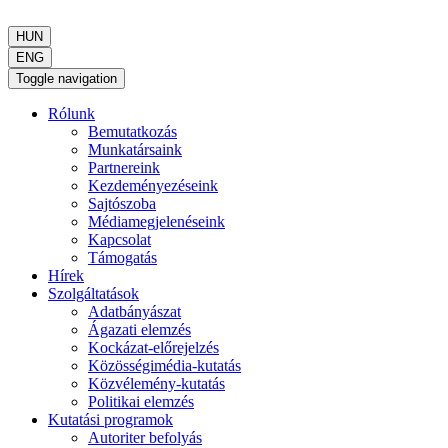
HUN
ENG
Toggle navigation
Rólunk
Bemutatkozás
Munkatársaink
Partnereink
Kezdeményezéseink
Sajtószoba
Médiamegjelenéseink
Kapcsolat
Támogatás
Hírek
Szolgáltatások
Adatbányászat
Ágazati elemzés
Kockázat-előrejelzés
Közösségimédia-kutatás
Közvélemény-kutatás
Politikai elemzés
Kutatási programok
Autoriter befolyás