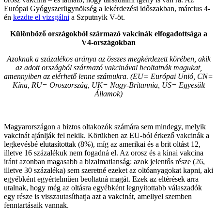
Európai Gyógyszerügynökség a lekérdezési időszakban, március 4-
én
kezdte el vizsgálni
a Szputnyik V-öt.
Különböző országokból származó vakcinák elfogadottsága a
V4-országokban
Azoknak a százalékos aránya az összes megkérdezett körében, akik
az adott országból származó vakcinával beoltatnák magukat,
amennyiben az elérhető lenne számukra. (EU= Európai Unió, CN=
Kína, RU= Oroszország, UK= Nagy-Britannia, US= Egyesült
Államok)
Magyarországon a biztos oltakozók számára sem mindegy, melyik
vakcinát ajánlják fel nekik. Körükben az EU-ból érkező vakcinák a
legkevésbé elutasítottak (8%), míg az amerikai és a brit oltást 12,
illetve 16 százalékuk nem fogadná el. Az orosz és a kínai vakcina
iránt azonban magasabb a bizalmatlanság: azok jelentős része (26,
illetve 30 százaléka) sem szeretné ezeket az oltóanyagokat kapni, aki
egyébként egyértelműen beoltatná magát. Ezek az eltérések arra
utalnak, hogy még az oltásra egyébként legnyitottabb válaszadók
egy része is visszautasíthatja azt a vakcinát, amellyel szemben
fenntartásaik vannak.