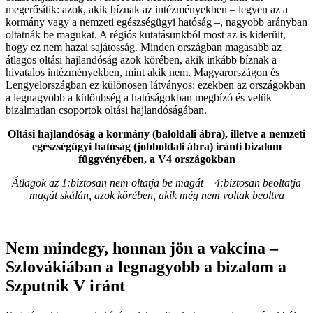
megerősítik: azok, akik bíznak az intézményekben – legyen az a
kormány vagy a nemzeti egészségügyi hatóság –, nagyobb arányban
oltatnák be magukat. A régiós kutatásunkból most az is kiderült,
hogy ez nem hazai sajátosság. Minden országban magasabb az
átlagos oltási hajlandóság azok körében, akik inkább bíznak a
hivatalos intézményekben, mint akik nem. Magyarországon és
Lengyelországban ez különösen látványos: ezekben az országokban
a legnagyobb a különbség a hatóságokban megbízó és velük
bizalmatlan csoportok oltási hajlandóságában.
Oltási hajlandóság a kormány (baloldali ábra), illetve a nemzeti
egészségügyi hatóság (jobboldali ábra) iránti bizalom
függvényében, a V4 országokban
Átlagok az 1:biztosan nem oltatja be magát – 4:biztosan beoltatja
magát skálán, azok körében, akik még nem voltak beoltva
Nem mindegy, honnan jön a vakcina –
Szlovákiában a legnagyobb a bizalom a
Szputnik V iránt