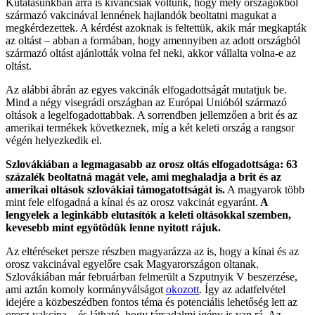
Kutatásunkban arra is kíváncsiak voltunk, hogy mely országokból
származó vakcinával lennének hajlandók beoltatni magukat a
megkérdezettek. A kérdést azoknak is feltettük, akik már megkapták
az oltást – abban a formában, hogy amennyiben az adott országból
származó oltást ajánlották volna fel neki, akkor vállalta volna-e az
oltást.
Az alábbi ábrán az egyes vakcinák elfogadottságát mutatjuk be.
Mind a négy visegrádi országban az Európai Unióból származó
oltások a legelfogadottabbak. A sorrendben jellemzően a brit és az
amerikai termékek következnek, míg a két keleti ország a rangsor
végén helyezkedik el.
Szlovákiában a legmagasabb az orosz oltás elfogadottsága: 63
százalék beoltatná magát vele, ami meghaladja a brit és az
amerikai oltások szlovákiai támogatottságát is.
A magyarok több
mint fele elfogadná a kínai és az orosz vakcinát egyaránt.
A
lengyelek a leginkább elutasítók a keleti oltásokkal szemben,
kevesebb mint egyötödük lenne nyitott rájuk.
Az eltéréseket persze részben magyarázza az is, hogy a kínai és az
orosz vakcinával egyelőre csak Magyarországon oltanak.
Szlovákiában már februárban felmerült a Szputnyik V beszerzése,
ami aztán komoly kormányválságot
okozott
. Így az adatfelvétel
idejére a közbeszédben fontos téma és potenciális lehetőség lett az
orosz vakcina – és látható, hogy társadalmi igény is van rá. Az