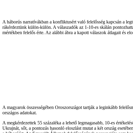
A háborús narratívákban a konfliktusért való felelősség kapcsán a l
rákérdeztünk külön-külön. A válaszadók az 1-10-es skálán pontozhatták,
mértékben felelős érte. Az alábbi ábra a kapott válaszok átlagait és elo
A magyarok összességében Oroszországot tartják a leginkább felelősn
országos adatokat.
A megkérdezettek 55 százaléka a lehető legmagasabb, 10-es értékelést
Ukrajnát, sőt, a pontozás hasonló eloszlást mutat a két ország esetéb