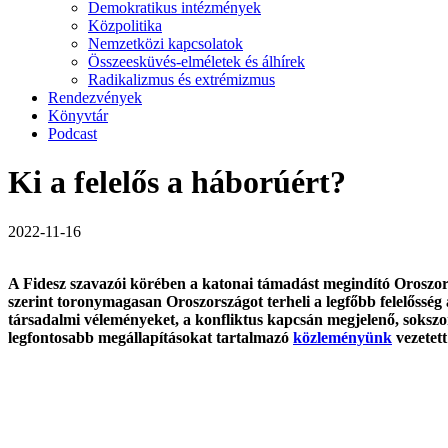
Demokratikus intézmények
Közpolitika
Nemzetközi kapcsolatok
Összeesküvés-elméletek és álhírek
Radikalizmus és extrémizmus
Rendezvények
Könyvtár
Podcast
Ki a felelős a háborúért?
2022-11-16
A Fidesz szavazói körében a katonai támadást megindító Oroszors
szerint toronymagasan Oroszországot terheli a legfőbb felelősség
társadalmi véleményeket, a konfliktus kapcsán megjelenő, sokszo
legfontosabb megállapításokat tartalmazó
közleményünk
vezetett 