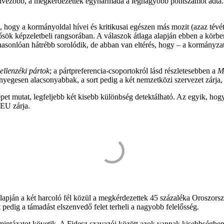
dvezőbb, a megkérdezettek egyharmada a legnagyobb pontszámot adta. 
ik, hogy a kormányoldal hívei és kritikusai egészen más mozit (azaz tévé
ősök képzeletbeli rangsorában. A válaszok átlaga alapján ebben a körb
nlóan hátrébb sorolódik, de abban van eltérés, hogy – a kormányzati b
ellenzéki pártok
; a pártpreferencia-csoportokról lásd részletesebben a
M
ényegesen alacsonyabbak, a sort pedig a két nemzetközi szervezet zárja,
t mutat, legfeljebb két kisebb különbség detektálható. Az egyik, hogy
 EU zárja.
lapján a két harcoló fél közül a megkérdezettek 45 százaléka Oroszorsz
 pedig a támadást elszenvedő felet terheli a nagyobb felelősség.
intázatot követik. A Fidesz szavazói között azok vannak kisebbségben 