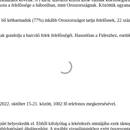
ra a felelőssége a háborúban, mint Oroszországnak. Közöttük ugyanann
: bő kétharmaduk (77%) inkább Oroszországot tartja felelősnek, 22 száz
 gondolja a harcoló felek felelősségét. Hasonlóan a Fideszhez, eset
2022. október 15-21. között, 1002 fő telefonos megkeresésével.
árt helyezkedik el. Ebből kifolyólag a lekérdezés mintájába ezek támo
zhatóságú általánosítást. A további vizsgálatainkhoz ezért összevonta