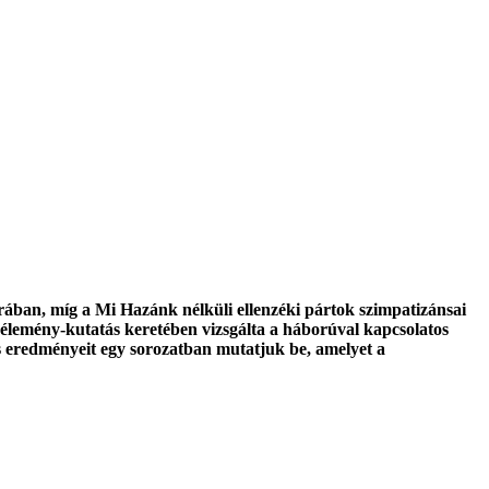
rában, míg a Mi Hazánk nélküli ellenzéki pártok szimpatizánsai
zvélemény-kutatás keretében vizsgálta a háborúval kapcsolatos
s eredményeit egy sorozatban mutatjuk be, amelyet a