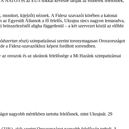
A NATO-t és az EU-t sokkal kevésbé tartják az emberek felelősnek,
t, monitort, kijelzőt) néznek. A Fidesz szavazói körében a katonai
en az Egyesült Államok a fő felelős, Ukrajna sincs nagyon lemaradva,
rüsszelezéstől aligha függetlenül – a két szervezet közül az előbbi
ódszertan
részt) szimpatizánsai szerint toronymagasan Oroszországot
 de a Fidesz-szavazókhoz képest fordított sorrendben.
 az oroszok és az ukránok felelőssége a Mi Hazánk szimpatizánsai
ágot nagyobb mértékben tartotta felelősnek, mint Ukrajnát. 29
(21%), akik szerint Oroszországot nagyobb felelősség terheli. A