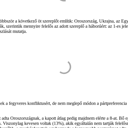
egtöbbször a következő öt szereplőt említik: Oroszország, Ukrajna, a
 szerintük mennyire felelős az adott szereplő a háborúért: az 1-es jele
szlását mutatja.
ek a fegyveres konfliktusért, de nem meglepő módon a pártpreferencia
 adta Oroszországnak, a kapott átlag pedig majdnem elérte a 8-at. Bő e
en. Viszonylag kevesen voltak (13%), akik egyáltalán nem tartják felel