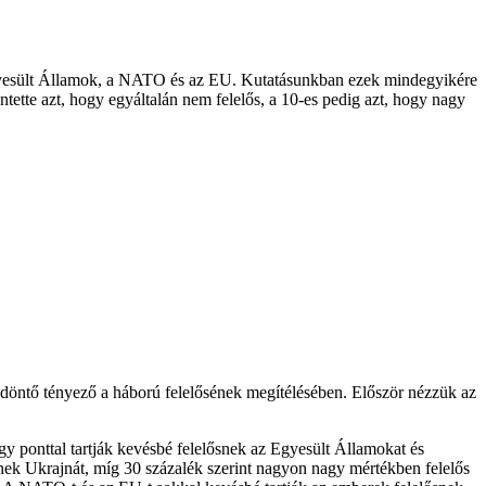
z Egyesült Államok, a NATO és az EU. Kutatásunkban ezek mindegyikére
ntette azt, hogy egyáltalán nem felelős, a 10-es pedig azt, hogy nagy
 döntő tényező a háború felelősének megítélésében. Először nézzük az
gy ponttal tartják kevésbé felelősnek az Egyesült Államokat és
ősnek Ukrajnát, míg 30 százalék szerint nagyon nagy mértékben felelős