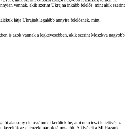
yian vannak, akik szerint Ukrajna inkább felelős, mint akik szerint
alékuk látja Ukrajnát legalább annyira felelősnek, mint
ükben is azok vannak a legkevesebben, akik szerint Moszkva nagyobb
gatói alacsony elemszámmal kerültek be, ami nem teszi lehetővé az
n kezeltük az ellenzéki pártok támogatóit. A kivételt a Mi Hazánk