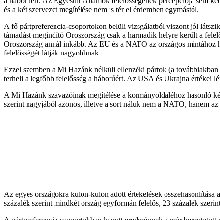
a háborúért. Az Egyesült Államok felelősségének percepciója sem ke
és a két szervezet megítélése nem is tér el érdemben egymástól.
A fő pártpreferencia-csoportokon belüli vizsgálatból viszont jól látsz
támadást megindító Oroszország csak a harmadik helyre került a felel
Oroszország annál inkább. Az EU és a NATO az országos mintához haso
felelősségét látják nagyobbnak.
Ezzel szemben a Mi Hazánk nélküli ellenzéki pártok (a továbbiakban
terheli a legfőbb felelősség a háborúért. Az USA és Ukrajna értékei l
A Mi Hazánk szavazóinak megítélése a kormányoldaléhoz hasonló képe
szerint nagyjából azonos, illetve a sort náluk nem a NATO, hanem az
Az egyes országokra külön-külön adott értékelések összehasonlítása a
százalék szerint mindkét ország egyformán felelős, 23 százalék szerint
A pártpreferencia-csoportokban kapott eredmények a már bemutatott m