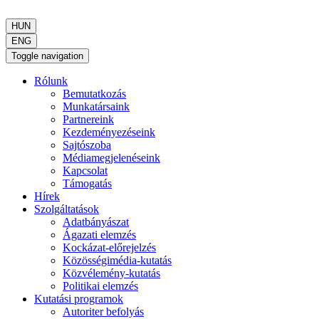
HUN
ENG
Toggle navigation
Rólunk
Bemutatkozás
Munkatársaink
Partnereink
Kezdeményezéseink
Sajtószoba
Médiamegjelenéseink
Kapcsolat
Támogatás
Hírek
Szolgáltatások
Adatbányászat
Ágazati elemzés
Kockázat-előrejelzés
Közösségimédia-kutatás
Közvélemény-kutatás
Politikai elemzés
Kutatási programok
Autoriter befolyás