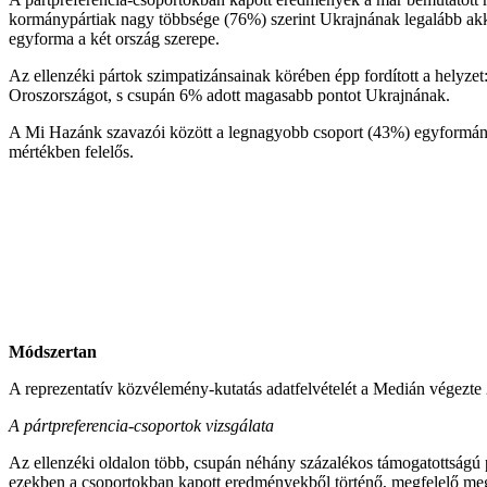
kormánypártiak nagy többsége (76%) szerint Ukrajnának legalább akko
egyforma a két ország szerepe.
Az ellenzéki pártok szimpatizánsainak körében épp fordított a helyzet
Oroszországot, s csupán 6% adott magasabb pontot Ukrajnának.
A Mi Hazánk szavazói között a legnagyobb csoport (43%) egyformának
mértékben felelős.
Módszertan
A reprezentatív közvélemény-kutatás adatfelvételét a Medián végezte 
A pártpreferencia-csoportok vizsgálata
Az ellenzéki oldalon több, csupán néhány százalékos támogatottságú p
ezekben a csoportokban kapott eredményekből történő, megfelelő megbí