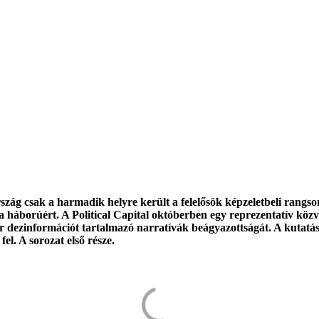
zág csak a harmadik helyre került a felelősök képzeletbeli rangso
 a háborúért. A Political Capital októberben egy reprezentatív kö
r dezinformációt tartalmazó narratívák beágyazottságát. A kutatá
fel. A sorozat első része.