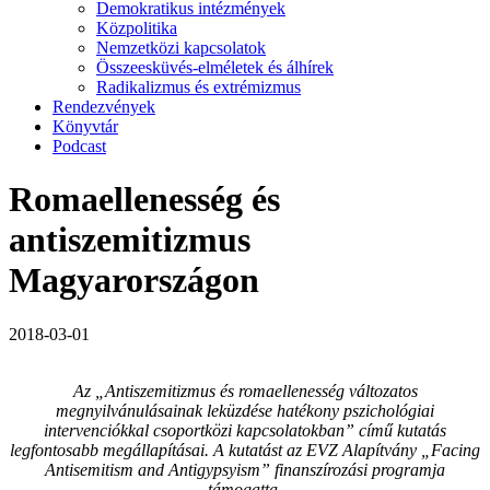
Demokratikus intézmények
Közpolitika
Nemzetközi kapcsolatok
Összeesküvés-elméletek és álhírek
Radikalizmus és extrémizmus
Rendezvények
Könyvtár
Podcast
Romaellenesség és
antiszemitizmus
Magyarországon
2018-03-01
Az „Antiszemitizmus és romaellenesség változatos
megnyilvánulásainak leküzdése hatékony pszichológiai
intervenciókkal csoportközi kapcsolatokban” című kutatás
legfontosabb megállapításai. A kutatást az EVZ Alapítvány „Facing
Antisemitism and Antigypsyism” finanszírozási programja
támogatta.