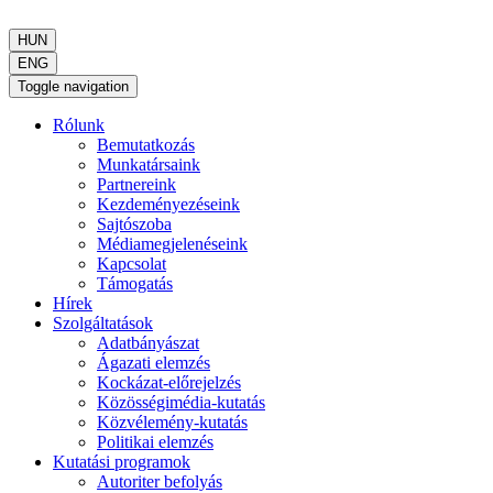
HUN
ENG
Toggle navigation
Rólunk
Bemutatkozás
Munkatársaink
Partnereink
Kezdeményezéseink
Sajtószoba
Médiamegjelenéseink
Kapcsolat
Támogatás
Hírek
Szolgáltatások
Adatbányászat
Ágazati elemzés
Kockázat-előrejelzés
Közösségimédia-kutatás
Közvélemény-kutatás
Politikai elemzés
Kutatási programok
Autoriter befolyás