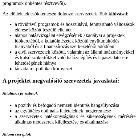
programok önkéntes résztvevői).
Az előítéletek csökkentésén dolgozó szervezetek főbb
kihívásai
:
a rövidtávú programok és hosszútávú, fenntartható változások
elérése között feszülő ellentét
alapos hatásvizsgálat elvégzésének akadályai a projektek
időkeretéből, a kutatóintézetek közötti együttműködés
hiányából és a finanszírozás szerkezetéből adódóan
a civil szervezetek közötti, valamint az állami intézményekkel
és külső szakértőkkel való hálózatépítés és tapasztalatcsere
lehetőségének hiánya
társadalmi-politikai környezet
A projektet megvalósító szervezetek javaslatai:
Általános javaslatok
a pozitív és befogadó nemzeti identitás hangsúlyozása
az együttélés optimális feltételeinek megteremtése
a szervezetek hatékonyságának és sikerességének mérésére
alkalmas módszerek kifejlesztése és alkalmazása
Állami szereplők