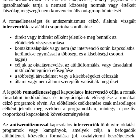
igazolhatónak tartja a nemzeti közösség normáit vagy értékeit
látszólag megszegő nem konvencionális out-group büntetését.
A romaellenességet és antiszemitizmust célzó, álalunk vizsgált
intervenciók
az alábbi csoportoba sorolhatók:
direkt vagy indirekt célként jelenik-e meg bennük az
előítéletek visszaszorítása
kontaktusalapúak vagy nem (az intervenció során kapcsolatba
kerülnek-e egymással a többségi és a kisebbségi csoport
tagjai)
céljuk az oktatás/nevelés, az attitűdformálás, vagy társadalmi
inklúzió/integráció elősegítése
a többségi társadalmat vagy a kisebbségeket célozzák
állami vagy nem állami szereplők valósítják meg őket
A legtöbb
romaellenességgel
kapcsolatos
intervenció célja
a romák
társadalmi inklúziójának és integrációjának elősegítése a romákat
célzó programok révén. Az előítéletek csökkentése csak másodlagos
célként jelenik meg ezekben a programokban, mintegy a pozitív
csoportközi kapcsolatok következményeként.
Az
antiszemitizmussal
kapcsolatos
intervenciók
többnyire oktatási
programok vagy kampányok, amelyek célja a befogadók
attitűdjének közvetlen formálása (pl. osztálytermi beszélgetések,