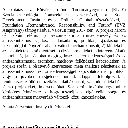
A kutatás az Eötvös Loránd Tudományegyetem (ELTE)
Szociálpszichológia Tanszékének vezetésével, a Social
Development Institute és a Political Capital részvételével, a
Foundation „Remembrance, Responsibility, and Future” (EVZ
Alapítvány) támogatásával valósult meg 2017-ben. A projekt három
célt kívánt elérni: 1) beazonosítani a romaellenesség és az
antiszemitizmus sajátos, a társadalmi, politikai, gazdasági és
pszichológiai tényezők által kiváltott mechanizmusait; 2) kiértékelni
az előítéletek csökkentését célzó projekteket (intervenciókat);
valamint 3) javaslatokat megfogalmazni a romaellenességgel és az
antiszemitizmussal szembeni hatékony fellépéssel kapcsolatban. A
projekt során a résztvevő szervezetek meta-analízist készítettek az
antiszemitizmussal és romaellenességgel kapcsolatos már publikált
vagy a jövőben megjelenő munkák alapján, feldolgozták a
rendelkezésre álló nemzetközi adatbázisokat, valamint értékelték a
létező projekteket, intervenciókat. Sor került továbbá egy online
kérdőíves felmérésre is, hogy teszteljük a cigányellenességet és
antiszemitizmust magyarázó változók közti kapcsolatokat.
A kutatás zárótanulmánya
itt
érhető el.
A projekt legfőbb megállapításai