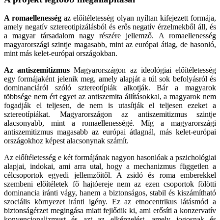
A romaellenesség
az előítéletesség olyan nyíltan kifejezett formája,
amely negatív sztereotipizálásból és erős negatív érzelmekből áll, és
a magyar társadalom nagy részére jellemző. A romaellenesség
magyarországi szintje magasabb, mint az európai átlag, de hasonló,
mint más kelet-európai országokban.
Az antiszemitizmus
Magyarországon az ideológiai előítéletesség
egy formájaként jelenik meg, amely alapját a túl sok befolyásról és
dominanciáról szóló sztereotípiák alkotják. Bár a magyarok
többsége nem ért egyet az antiszemita állításokkal, a magyarok nem
fogadják el teljesen, de nem is utasítják el teljesen ezeket a
sztereotípiákat. Magyarországon az antiszemitizmus szintje
alacsonyabb, mint a romaellenességé. Míg a magyarországi
antiszemitizmus magasabb az európai átlagnál, más kelet-európai
országokhoz képest alacsonynak számít.
Az előítéletesség e két formájának nagyon hasonlóak a pszichológiai
alapjai, indokai, ami arra utal, hogy a mechanizmus független a
célcsoportok egyedi jellemzőitől. A zsidó és roma emberekkel
szembeni előítéletek fő hajtóereje nem az ezen csoportok fölötti
dominancia iránti vágy, hanem a biztonságos, stabil és kiszámítható
szociális környezet iránti igény. Ez az etnocentrikus látásmód a
biztonságérzet megingása miatt fejlődik ki, ami erősíti a konzervatív
konvencionalizmust és azt az elképzelést, amely jogosnak és