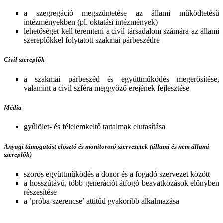
a szegregáció megszüntetése az állami működtetésű
intézményekben (pl. oktatási intézmények)
lehetőséget kell teremteni a civil társadalom számára az állami
szereplőkkel folytatott szakmai párbeszédre
Civil szereplők
a szakmai párbeszéd és együttműködés megerősítése,
valamint a civil szféra meggyőző erejének fejlesztése
Média
gyűlölet- és félelemkeltő tartalmak elutasítása
Anyagi támogatást elosztó és monitorozó szervezetek (állami és nem állami
szereplők)
szoros együttműködés a donor és a fogadó szervezet között
a hosszútávú, több generációt átfogó beavatkozások előnyben
részesítése
a ’próba-szerencse’ attitűd gyakoribb alkalmazása