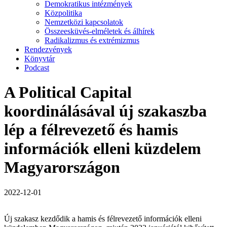
Demokratikus intézmények
Közpolitika
Nemzetközi kapcsolatok
Összeesküvés-elméletek és álhírek
Radikalizmus és extrémizmus
Rendezvények
Könyvtár
Podcast
A Political Capital
koordinálásával új szakaszba
lép a félrevezető és hamis
információk elleni küzdelem
Magyarországon
2022-12-01
Új szakasz kezdődik a hamis és félrevezető információk elleni