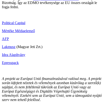
Bizottság. Így az EDMO tevékenysége az EU összes országát le
fogja fedni.
Political Capital
Mértéke Médiaelemző
AFP
Lakmusz
(Magyar Jeti Zrt.)
Idea Alapítvány
Epresspack
A projekt az Európai Unió finanszírozásával valósul meg. A projekt
során kifejtett nézetek és vélemények azonban kizárólag a szerző(k)
sajátjai, és nem feltétlenül tükrözik az Európai Unió vagy az
Európai Egészségügyi és Digitális Végrehajtó Ügynökség
véleményét. Ezekért sem az Európai Unió, sem a támogatást nyújtó
szerv nem tehető felelőssé.