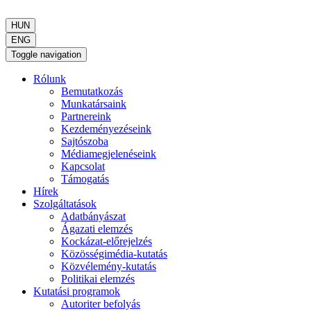
HUN
ENG
Toggle navigation
Rólunk
Bemutatkozás
Munkatársaink
Partnereink
Kezdeményezéseink
Sajtószoba
Médiamegjelenéseink
Kapcsolat
Támogatás
Hírek
Szolgáltatások
Adatbányászat
Ágazati elemzés
Kockázat-előrejelzés
Közösségimédia-kutatás
Közvélemény-kutatás
Politikai elemzés
Kutatási programok
Autoriter befolyás