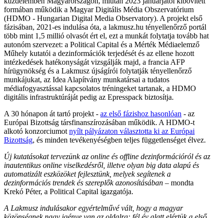
küzdelemben Magyarországon, miután 2023 januárjától kibővített
formában működik a Magyar Digitális Média Obszervatórium
(HDMO - Hungarian Digital Media Observatory). A projekt első
fázisában, 2021-es indulása óta, a lakmusz.hu tényellenőrző portál
több mint 1,5 millió olvasót ért el, ezt a munkát folytatja tovább hat
autonóm szervezet: a Political Capital és a Mérték Médiaelemző
Műhely kutatói a dezinformációk terjedését és az ellene hozott
intézkedések hatékonyságát vizsgálják majd, a francia AFP
hírügynökség és a Lakmusz újságírói folytatják tényellenőrző
munkájukat, az Idea Alapítvány munkatársai a tudatos
médiafogyasztással kapcsolatos tréningeket tartanak, a HDMO
digitális infrastruktúráját pedig az Epresspack biztosítja.
A 30 hónapon át tartó projekt -
az első fázishoz hasonlóan
- az
Európai Bizottság társfinanszírozásában működik. A HDMO-t
alkotó konzorciumot
nyílt pályázaton választotta ki az Európai
Bizottság
, és minden tevékenyéségben teljes függetlenséget élvez.
Új kutatásokat tervezünk az online és offline dezinformációról és az
inautentikus online viselkedésről, illetve olyan big data alapú és
automatizált eszközöket fejlesztünk, melyek segítenek a
dezinformációs trendek és szereplők azonosításában
– mondta
Krekó Péter, a Political Capital igazgatója.
A Lakmusz indulásakor egyértelművé vált, hogy a magyar
közönségnek nagy igénye van az oldalra: fél év alatt elértük a első,