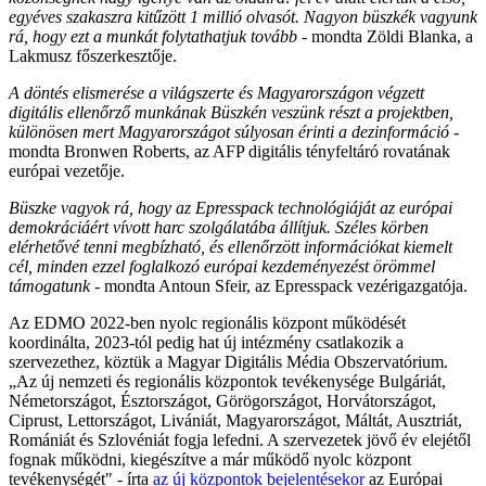
egyéves szakaszra kitűzött 1 millió olvasót. Nagyon büszkék vagyunk
rá, hogy ezt a munkát folytathatjuk tovább
- mondta Zöldi Blanka, a
Lakmusz főszerkesztője.
A döntés elismerése a világszerte és Magyarországon végzett
digitális ellenőrző munkának
Büszkén veszünk részt a projektben,
különösen mert Magyarországot súlyosan érinti a dezinformáció
-
mondta Bronwen Roberts, az AFP digitális tényfeltáró rovatának
európai vezetője.
Büszke vagyok rá, hogy az Epresspack technológiáját az európai
demokráciáért vívott harc szolgálatába állítjuk. Széles körben
elérhetővé tenni megbízható, és ellenőrzött információkat kiemelt
cél, minden ezzel foglalkozó európai kezdeményezést örömmel
támogatunk
- mondta Antoun Sfeir, az Epresspack vezérigazgatója.
Az EDMO 2022-ben nyolc regionális központ működését
koordinálta, 2023-tól pedig hat új intézmény csatlakozik a
szervezethez, köztük a Magyar Digitális Média Obszervatórium.
„Az új nemzeti és regionális központok tevékenysége Bulgáriát,
Németországot, Észtországot, Görögországot, Horvátországot,
Ciprust, Lettországot, Livániát, Magyarországot, Máltát, Ausztriát,
Romániát és Szlovéniát fogja lefedni. A szervezetek jövő év elejétől
fognak működni, kiegészítve a már működő nyolc központ
tevékenységét" - írta
az új központok bejelentésekor
az Európai