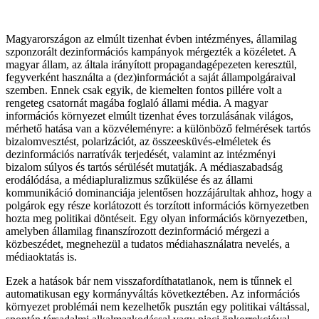
Magyarországon az elmúlt tizenhat évben intézményes, államilag
szponzorált dezinformációs kampányok mérgezték a közéletet. A
magyar állam, az általa irányított propagandagépezeten keresztül,
fegyverként használta a (dez)információt a saját állampolgáraival
szemben. Ennek csak egyik, de kiemelten fontos pillére volt a
rengeteg csatornát magába foglaló állami média. A magyar
információs környezet elmúlt tizenhat éves torzulásának világos,
mérhető hatása van a közvéleményre: a különböző felmérések tartós
bizalomvesztést, polarizációt, az összeesküvés-elméletek és
dezinformációs narratívák terjedését, valamint az intézményi
bizalom súlyos és tartós sérülését mutatják. A médiaszabadság
erodálódása, a médiapluralizmus szűkülése és az állami
kommunikáció dominanciája jelentősen hozzájárultak ahhoz, hogy a
polgárok egy része korlátozott és torzított információs környezetben
hozta meg politikai döntéseit. Egy olyan információs környezetben,
amelyben államilag finanszírozott dezinformáció mérgezi a
közbeszédet, megnehezül a tudatos médiahasználatra nevelés, a
médiaoktatás is.
Ezek a hatások bár nem visszafordíthatatlanok, nem is tűnnek el
automatikusan egy kormányváltás következtében. Az információs
környezet problémái nem kezelhetők pusztán egy politikai váltással,