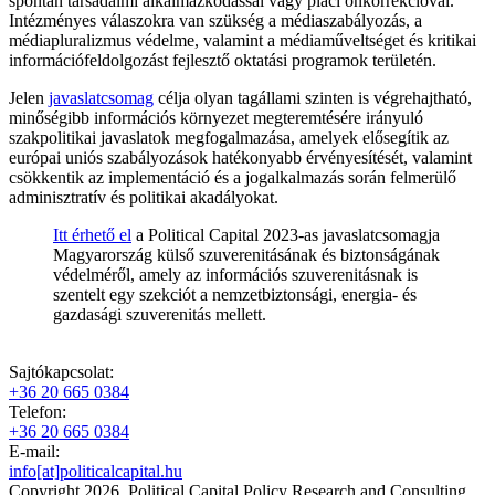
spontán társadalmi alkalmazkodással vagy piaci önkorrekcióval.
Intézményes válaszokra van szükség a médiaszabályozás, a
médiapluralizmus védelme, valamint a médiaműveltséget és kritikai
információfeldolgozást fejlesztő oktatási programok területén.
Jelen
javaslatcsomag
célja olyan tagállami szinten is végrehajtható,
minőségibb információs környezet megteremtésére irányuló
szakpolitikai javaslatok megfogalmazása, amelyek elősegítik az
európai uniós szabályozások hatékonyabb érvényesítését, valamint
csökkentik az implementáció és a jogalkalmazás során felmerülő
adminisztratív és politikai akadályokat.
Itt érhető el
a Political Capital 2023-as javaslatcsomagja
Magyarország külső szuverenitásának és biztonságának
védelméről, amely az információs szuverenitásnak is
szentelt egy szekciót a nemzetbiztonsági, energia- és
gazdasági szuverenitás mellett.
Sajtókapcsolat:
+36 20 665 0384
Telefon:
+36 20 665 0384
E-mail:
info[at]politicalcapital.hu
Copyright 2026. Political Capital Policy Research and Consulting