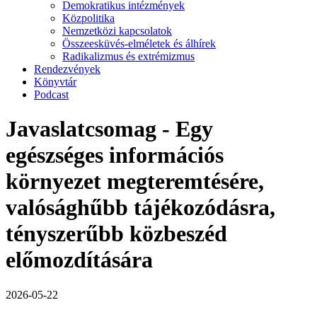
Demokratikus intézmények
Közpolitika
Nemzetközi kapcsolatok
Összeesküvés-elméletek és álhírek
Radikalizmus és extrémizmus
Rendezvények
Könyvtár
Podcast
Javaslatcsomag - Egy
egészséges információs
környezet megteremtésére,
valósághűbb tájékozódásra,
tényszerűbb közbeszéd
előmozdítására
2026-05-22