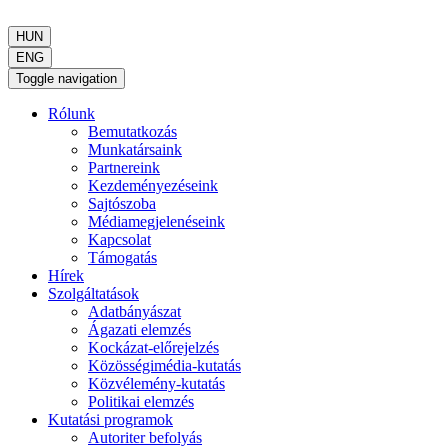
HUN
ENG
Toggle navigation
Rólunk
Bemutatkozás
Munkatársaink
Partnereink
Kezdeményezéseink
Sajtószoba
Médiamegjelenéseink
Kapcsolat
Támogatás
Hírek
Szolgáltatások
Adatbányászat
Ágazati elemzés
Kockázat-előrejelzés
Közösségimédia-kutatás
Közvélemény-kutatás
Politikai elemzés
Kutatási programok
Autoriter befolyás